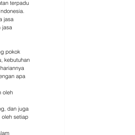
tan terpadu 
Indonesia. 
 jasa 
 jasa 
ng pokok 
u, kebutuhan 
hariannya 
dengan apa 
 oleh 
g, dan juga 
oleh setiap 
alam 