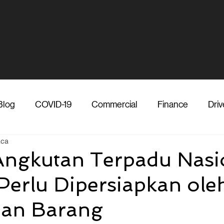
Blog
COVID-19
Commercial
Finance
Driv
aca
dia
Shipper
Technology
Transporter
Ve
ngkutan Terpadu Nasi
 Perlu Dipersiapkan ole
Vendor
Shipper
Media
COVID-19
F
man Barang