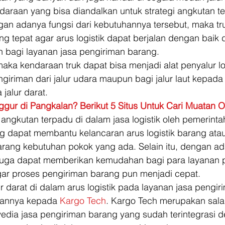
daraan yang bisa diandalkan untuk strategi angkutan t
gan adanya fungsi dari kebutuhannya tersebut, maka tr
 tepat agar arus logistik dapat berjalan dengan baik 
bagi layanan jasa pengiriman barang. 
maka kendaraan truk dapat bisa menjadi alat penyalur log
iriman dari jalur udara maupun bagi jalur laut kepada
 jalur darat. 
gur di Pangkalan? Berikut 5 Situs Untuk Cari Muatan O
ngkutan terpadu di dalam jasa logistik oleh pemerinta
ng dapat membantu kelancaran arus logistik barang ata
rang kebutuhan pokok yang ada. Selain itu, dengan ad
 juga dapat memberikan kemudahan bagi para layanan p
ar proses pengiriman barang pun menjadi cepat. 
ur darat di dalam arus logistik pada layanan jasa pengir
annya kepada 
Kargo Tech
. Kargo Tech merupakan sala
yedia jasa pengiriman barang yang sudah terintegrasi 