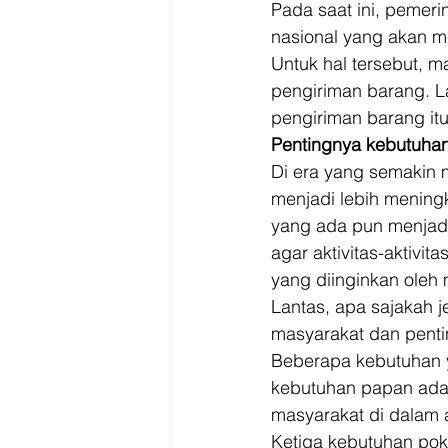
Driver
Jakarta
Pada saat ini, pemer
nasional yang akan m
Untuk hal tersebut, m
pengiriman barang. La
pengiriman barang itu 
Pentingnya kebutuhan
Di era yang semakin 
menjadi lebih mening
yang ada pun menjadi
agar aktivitas-aktivi
yang diinginkan oleh 
Lantas, apa sajakah j
masyarakat dan pentin
Beberapa kebutuhan y
kebutuhan papan adal
masyarakat di dalam a
Ketiga kebutuhan pok