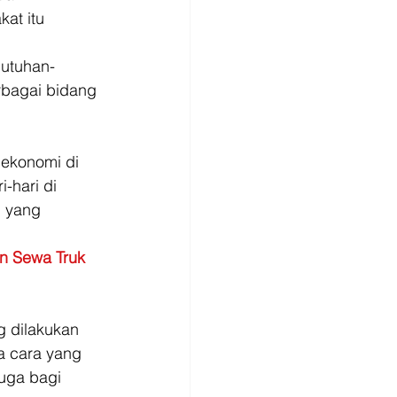
at itu 
butuhan-
rbagai bidang 
ekonomi di 
-hari di 
 yang 
n Sewa Truk
 dilakukan 
 cara yang 
uga bagi 