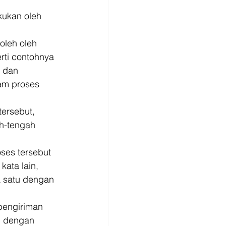
ukan oleh 
leh oleh 
rti contohnya 
 dan 
lam proses 
ersebut, 
h-tengah 
ses tersebut 
ata lain, 
a satu dengan 
pengiriman 
n dengan 