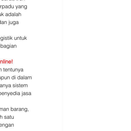
erpadu yang 
uk adalah 
dan juga 
istik untuk 
 bagian 
nline!
h tentunya 
upun di dalam 
anya sistem 
enyedia jasa 
iman barang, 
h satu 
dengan 