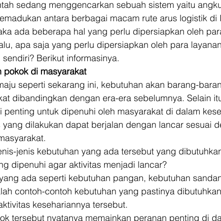
intah sedang menggencarkan sebuah sistem yaitu angku
emadukan antara berbagai macam rute arus logistik di 
aka ada beberapa hal yang perlu dipersiapkan oleh para
lu, apa saja yang perlu dipersiapkan oleh para layanan
sendiri? Berikut informasinya. 
 pokok di masyarakat
maju seperti sekarang ini, kebutuhan akan barang-bara
kat dibandingkan dengan era-era sebelumnya. Selain it
 penting untuk dipenuhi oleh masyarakat di dalam kese
tas yang dilakukan dapat berjalan dengan lancar sesuai 
masyarakat. 
enis-jenis kebutuhan yang ada tersebut yang dibutuhkan
g dipenuhi agar aktivitas menjadi lancar? 
ang ada seperti kebutuhan pangan, kebutuhan sandan
ah contoh-contoh kebutuhan yang pastinya dibutuhkan 
ktivitas kesehariannya tersebut. 
ok tersebut nyatanya memainkan peranan penting di d