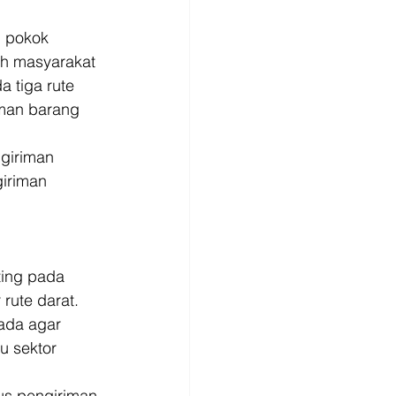
 pokok 
eh masyarakat 
 tiga rute 
man barang 
ngiriman 
iriman 
ing pada 
 rute darat. 
ada agar 
u sektor 
rus pengiriman 