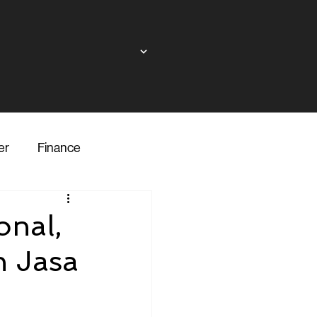
er
Finance
ndor
onal,
h Jasa
inance
Transporter