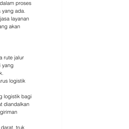
 dalam proses 
 yang ada. 
jasa layanan 
ang akan 
rute jalur 
i yang 
. 
us logistik 
logistik bagi 
t diandalkan 
giriman 
arat, truk 