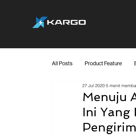
All Posts
Product Feature
27 Jul 2020
5 menit memb
Jakarta
Marketing
Me
Menuju A
Ini Yang
Transporter Support
Blog
Pengiri