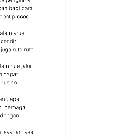
kan bagi para 
epat proses 
alam arus 
sendiri 
ga rute-rute 
am rute jalur 
ng dapat 
ibusian 
an dapat 
i berbagai 
i dengan 
 layanan jasa 