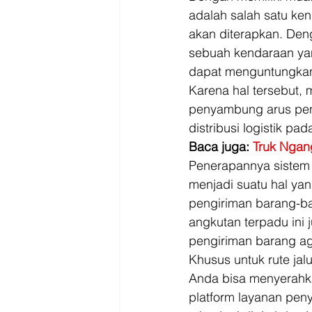
adalah salah satu ken
akan diterapkan. Den
sebuah kendaraan yang
dapat menguntungkan 
Karena hal tersebut, 
penyambung arus peng
distribusi logistik pada
Baca juga: 
Truk Ngang
Penerapannya sistem a
menjadi suatu hal ya
pengiriman barang-ba
angkutan terpadu ini
pengiriman barang ag
Khusus untuk rute jal
Anda bisa menyerahk
platform layanan pen