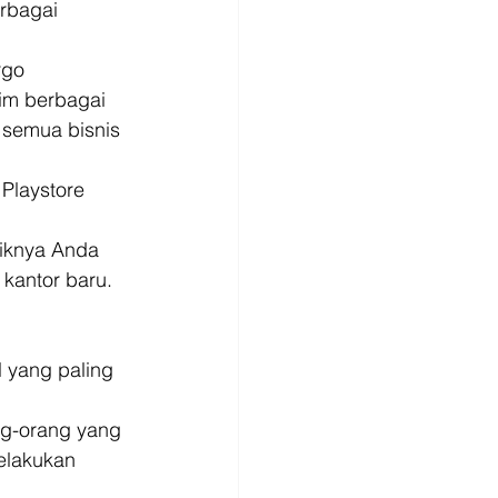
rbagai 
rgo 
rim berbagai 
 semua bisnis 
i Playstore 
iknya Anda 
kantor baru. 
 yang paling 
ng-orang yang 
elakukan 