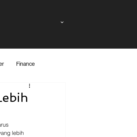
er
Finance
ndor
Lebih
inance
Transporter
rus 
ang lebih 