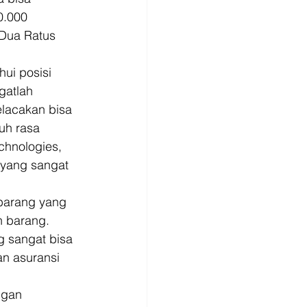
.000 
Dua Ratus 
ui posisi 
gatlah 
elacakan bisa 
uh rasa 
chnologies, 
 yang sangat 
barang yang 
n barang. 
 sangat bisa 
n asuransi 
ngan 