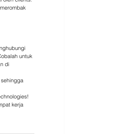
a merombak 
enghubungi 
Cobalah untuk 
n di 
 sehingga 
chnologies! 
pat kerja 