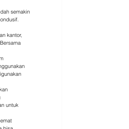
udah semakin 
ondusif. 
n kantor, 
. Bersama 
m 
enggunakan 
digunakan 
kan 
 
an untuk 
hemat 
a bisa 