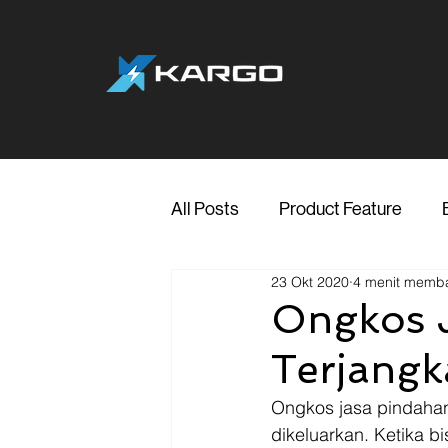
All Posts
Product Feature
23 Okt 2020
4 menit memb
Jakarta
Marketing
Me
Ongkos J
Terjangk
Transporter Support
Blog
Ongkos jasa pindahan
dikeluarkan. Ketika 