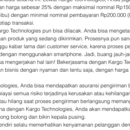
n harga sebesar 25% dengan maksimal nominal Rp150
Ribu) dengan minimal nominal pembayaran Rp200.000 (
tiap transaksi. 
rgo Technologies pun bisa dilacak. Anda bisa mengetah
aan produk yang sedang dikirimkan. Prosesnya pun san
ggu kabar lama dari customer service, karena proses p
 dengan menggunakan smartphone. Jadi, buang jauh-ja
sa mengerjakan hal lain! Bekerjasama dengan Kargo Te
n bisnis dengan nyaman dan tentu saja, dengan harga
ologies, Anda bisa mendapatkan asuransi pengiriman 
ayai semua risiko terjadinya kerusakan atau kehilanga
atau hilang saat proses pengiriman berlangsung memang
ama dengan Kargo Technologies, Anda akan mendapatka
ong bolong dan bikin kepala pusing. 
endiri selalu memerhatikan kenyamanan pelanggan de