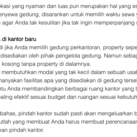
lokasi yang nyaman dan luas pun merupakan hal yang ese
enyewa gedung, disarankan untuk memilih waktu sewa ya
n agar Anda tak kesulitan jika tak ingin memperpanjang 
 di kantor baru
di jika Anda memilih gedung perkantoran, property seper
h disediakan oleh pihak pengelola gedung. Namun sebag
kosong tanpa property di dalamnya. 
ri membutuhkan modal yang tak kecil dalam sebuah usah
anyakan fasilitas apa yang disediakan di gedung terseb
tu Anda membandingkan berbagai ruang kantor yang te
ling efektif sesuai budget dan ruangan sesuai kebutuh
ibahas, pindah kantor sudah pasti akan mengeluarkan 
sebutlah yang membuat Anda harus membuat perencanaa
an pindah kantor. 