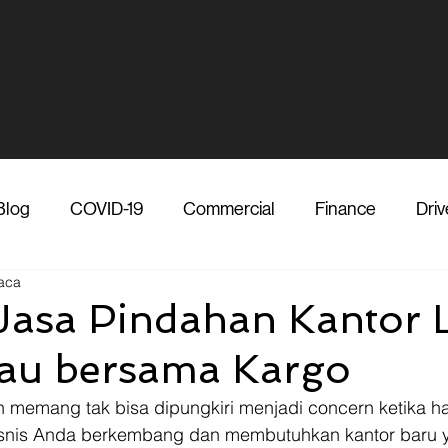
Blog
COVID-19
Commercial
Finance
Driv
aca
dia
Shipper
Technology
Transporter
Ve
asa Pindahan Kantor 
au bersama Kargo
Vendor
Shipper
Media
COVID-19
F
 memang tak bisa dipungkiri menjadi concern ketika ha
bisnis Anda berkembang dan membutuhkan kantor baru y