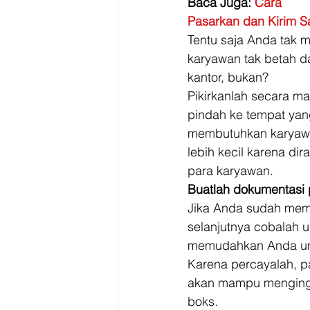
Baca Juga: 
Cara
Pasarkan dan Kirim S
Tentu saja Anda tak 
karyawan tak betah 
kantor, bukan? 
Pikirkanlah secara ma
pindah ke tempat yan
membutuhkan karyawa
lebih kecil karena d
para karyawan. 
Buatlah dokumentasi 
Jika Anda sudah memu
selanjutnya cobalah 
memudahkan Anda unt
Karena percayalah, pa
akan mampu mengingat
boks. 