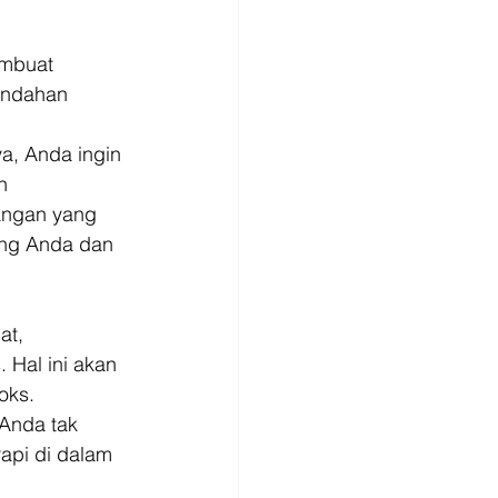
embuat 
indahan 
a, Anda ingin 
n 
angan yang 
ung Anda dan 
t, 
Hal ini akan 
ks. 
Anda tak 
api di dalam 