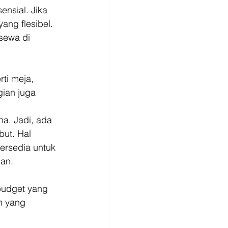
nsial. Jika 
ng flesibel. 
sewa di 
ti meja, 
ian juga 
a. Jadi, ada 
ut. Hal 
rsedia untuk 
an. 
budget yang 
n yang 