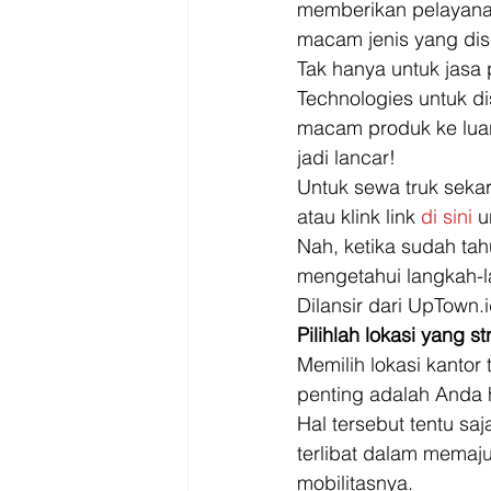
memberikan pelayanan 
macam jenis yang di
Tak hanya untuk jasa
Technologies untuk di
macam produk ke luar
jadi lancar! 
Untuk sewa truk seka
atau klink link 
di sini
 
Nah, ketika sudah ta
mengetahui langkah-l
Dilansir dari UpTown.i
Pilihlah lokasi yang st
Memilih lokasi kantor
penting adalah Anda h
Hal tersebut tentu sa
terlibat dalam mema
mobilitasnya. 