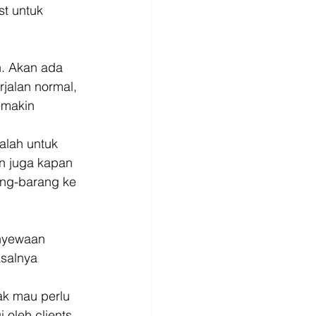
st untuk 
. Akan ada 
rjalan normal, 
emakin 
alah untuk 
n juga kapan 
ang-barang ke 
nyewaan 
salnya 
ak mau perlu 
oleh clients. 