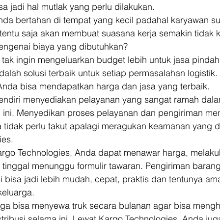
sa jadi hal mutlak yang perlu dilakukan. 
da bertahan di tempat yang kecil padahal karyawan s
tentu saja akan membuat suasana kerja semakin tidak k
genai biaya yang dibutuhkan? 
tak ingin mengeluarkan budget lebih untuk jasa pindaha
alah solusi terbaik untuk setiap permasalahan logistik
Anda bisa mendapatkan harga dan jasa yang terbaik. 
endiri menyediakan pelayanan yang sangat ramah dala
ini. Menyedikan proses pelayanan dan pengiriman m
da tidak perlu takut apalagi meragukan keamanan yang 
es. 
rgo Technologies, Anda dapat menawar harga, melaku
 tinggal menunggu formulir tawaran. Pengiriman barang
bisa jadi lebih mudah, cepat, praktis dan tentunya am
eluarga. 
juga bisa menyewa truk secara bulanan agar bisa meng
tribusi selama ini. Lewat Kargo Technologies, Anda jug