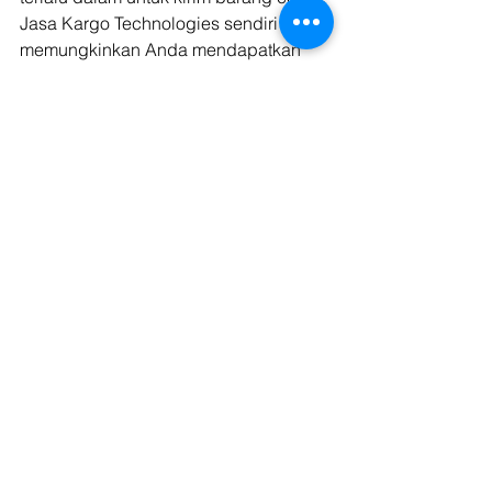
Jasa Kargo Technologies sendiri 
memungkinkan Anda mendapatkan 
truk dengan harga murah dan kualitas 
yang nggak murahan. 
Karena cuma Kargo Technologies 
solusi pengiriman digital terbaik 
dengan semua kemudahan yang 
diberikan dari mulai pencarian truk 
hingga proses penyewaannya dan 
membuat rencana untuk kirim barang 
cepat jadi lebih mudah! 
Kargo Technologies pun kini sedang 
memberlakukan diskon 25% dengan 
jumlah potongan maksimal RP150.000 
(Seratus Lima Puluh Ribu Rupiah) 
untuk satu kali pemesanan truk 
dengan biaya minimum Rp200.000 
(Dua Ratus Ribu Rupiah) per transaksi. 