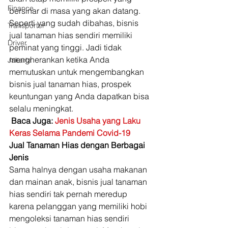
Finance
bersinar di masa yang akan datang. 
Seperti yang sudah dibahas, bisnis 
Transporter
jual tanaman hias sendiri memiliki 
Driver
peminat yang tinggi. Jadi tidak 
mengherankan ketika Anda 
Jakarta
memutuskan untuk mengembangkan 
bisnis jual tanaman hias, prospek 
keuntungan yang Anda dapatkan bisa 
selalu meningkat. 
Baca Juga: 
Jenis Usaha yang Laku 
Keras Selama Pandemi Covid-19
Jual Tanaman Hias dengan Berbagai 
Jenis
Sama halnya dengan usaha makanan 
dan mainan anak, bisnis jual tanaman 
hias sendiri tak pernah meredup 
karena pelanggan yang memiliki hobi 
mengoleksi tanaman hias sendiri 