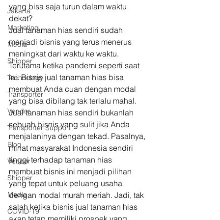
yang bisa saja turun dalam waktu 
Jakarta
dekat? 
Marketing
Jual tanaman hias sendiri sudah 
menjadi bisnis yang terus menerus 
Media
meningkat dari waktu ke waktu. 
Shipper
Terutama ketika pandemi seperti saat 
ini. Bisnis jual tanaman hias bisa 
Technology
membuat Anda cuan dengan modal 
Transporter
yang bisa dibilang tak terlalu mahal. 
Vendor
Jual tanaman hias sendiri bukanlah 
sebuah bisnis yang sulit jika Anda 
Transporter Support
menjalaninya dengan tekad. Pasalnya, 
Blog
minat masyarakat Indonesia sendiri 
tinggi terhadap tanaman hias 
Vendor
membuat bisnis ini menjadi pilihan 
Shipper
yang tepat untuk peluang usaha 
Media
dengan modal murah meriah. Jadi, tak 
salah ketika bisnis jual tanaman hias 
COVID-19
akan tetap memiliki prospek yang 