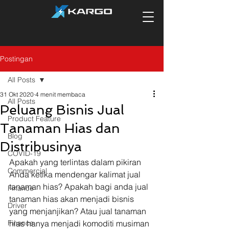
Postingan
All Posts
31 Okt 2020
4 menit membaca
All Posts
Peluang Bisnis Jual
Product Feature
Tanaman Hias dan
Blog
Distribusinya
COVID-19
Apakah yang terlintas dalam pikiran 
Commercial
Anda ketika mendengar kalimat jual 
tanaman hias? Apakah bagi anda jual 
Finance
tanaman hias akan menjadi bisnis 
Driver
yang menjanjikan? Atau jual tanaman 
Finance
hias hanya menjadi komoditi musiman 