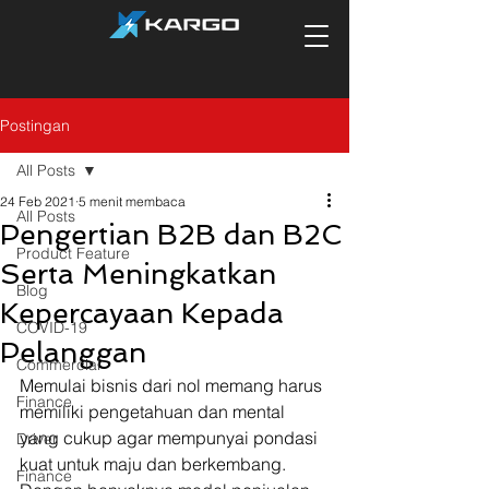
Postingan
All Posts
24 Feb 2021
5 menit membaca
All Posts
Pengertian B2B dan B2C
Product Feature
Serta Meningkatkan
Blog
Kepercayaan Kepada
COVID-19
Pelanggan
Commercial
Memulai bisnis dari nol memang harus 
Finance
memiliki pengetahuan dan mental 
yang cukup agar mempunyai pondasi 
Driver
kuat untuk maju dan berkembang. 
Finance