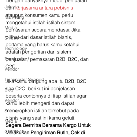
Dengan banyaknya model penjualan 
Jakarta
dan
 kerjasama antara pebisnis
ataupun konsumen kamu perlu 
Marketing
mengetahui istilah-istilah sistem 
Media
pemasaran secara mendasar. Jika 
dilihat dari dasar istilah bisnis, 
Shipper
pertama yang harus kamu ketahui 
Technology
adalah pengertian dari sistem 
Transporter
penjualan/ pemasaran B2B, B2C, dan 
C2C.
Vendor
Transporter Support
Jika kamu bingung apa itu B2B, B2C 
dan C2C, berikut ini penjelasan 
Blog
beserta contohnya di tiap istilah agar 
Vendor
kamu lebih mengerti dan dapat 
menerapkan istilah tersebut pada 
Shipper
bisnis yang saat ini kamu geluti. 
Media
Segera Bermitra Bersama Kargo Untuk 
COVID-19
Melakukan Pengiriman Rutin, Cek di 