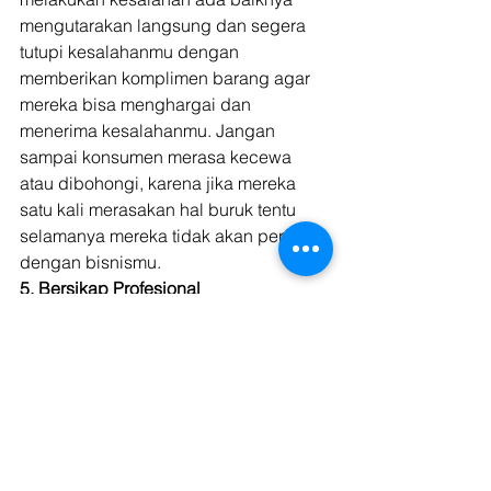
mengutarakan langsung dan segera 
tutupi kesalahanmu dengan 
memberikan komplimen barang agar 
mereka bisa menghargai dan 
menerima kesalahanmu. Jangan 
sampai konsumen merasa kecewa 
atau dibohongi, karena jika mereka 
satu kali merasakan hal buruk tentu 
selamanya mereka tidak akan percaya 
dengan bisnismu. 
5. Bersikap Profesional
Tunjukan kamu adalah seorang 
profesional di bidangnya. Lakukan 
dengan cara, bertutur kata dengan 
baik, pemilihan bahasa yang baik dan 
sopan, menyelesaikan tugas tepat 
waktu, pelayanan yang sesuai SOP 
dan penampilan yang sesuai. Dengan 