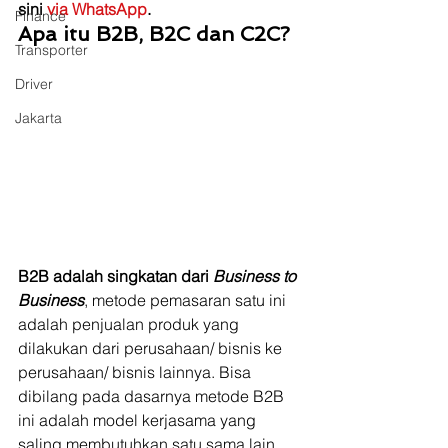
sini 
via WhatsApp
.
Finance
Apa itu B2B, B2C dan C2C?
Transporter
Driver
Jakarta
B2B adalah singkatan dari 
Business to 
Business
, metode pemasaran satu ini 
adalah penjualan produk yang 
dilakukan dari perusahaan/ bisnis ke 
perusahaan/ bisnis lainnya. Bisa 
dibilang pada dasarnya metode B2B 
ini adalah model kerjasama yang 
saling membutuhkan satu sama lain.