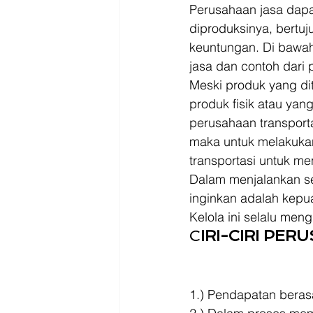
Driver
Jakarta
Perusahaan jasa dapa
diproduksinya, bert
keuntungan. Di bawah 
jasa dan contoh dari 
Meski produk yang di
produk fisik atau yan
perusahaan transpor
maka untuk melakukan
transportasi untuk me
Dalam menjalankan se
inginkan adalah kepu
Kelola ini selalu me
C
IRI-CIRI PER
1.) Pendapatan berasa