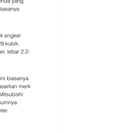
benda yang 
Biasanya 
k engkel 
9 kubik. 
r, lebar 2,2-
ini biasanya 
asarkan merk 
itsubishi 
umumnya 
ter. 