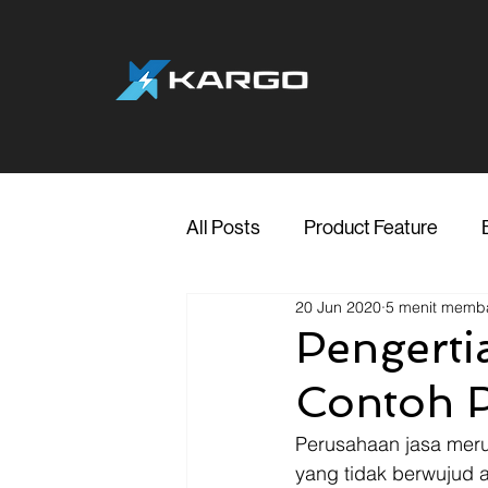
All Posts
Product Feature
20 Jun 2020
5 menit memb
Jakarta
Marketing
Me
Pengerti
Contoh 
Transporter Support
Blog
Perusahaan jasa meru
yang tidak berwujud 