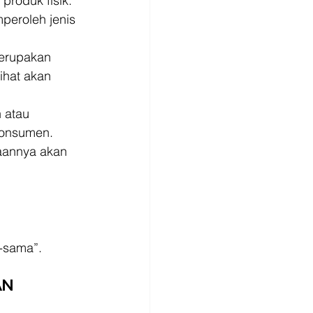
roduk fisik. 
peroleh jenis 
merupakan 
ihat akan 
 atau 
konsumen. 
naannya akan 
a-sama”.
N 