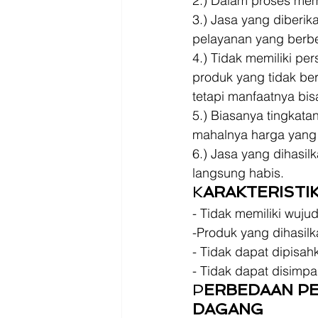
2.) Dalam proses memp
3.) Jasa yang diberi
pelayanan yang berb
4.) Tidak memiliki pe
produk yang tidak ber
tetapi manfaatnya bis
5.) Biasanya tingkata
mahalnya harga yang 
6.) Jasa yang dihasil
langsung habis. 
K
ARAKTERISTIK
- Tidak memiliki wujud
-Produk yang dihasilk
- Tidak dapat dipisa
- Tidak dapat disimpa
P
ERBEDAAN P
DAGANG 