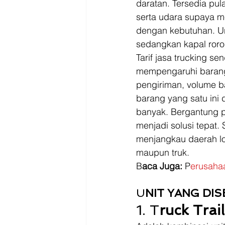
daratan. Tersedia pu
serta udara supaya 
dengan kebutuhan. U
sedangkan kapal roro 
Tarif jasa trucking s
mempengaruhi barang t
pengiriman, volume ba
barang yang satu ini
banyak. Bergantung pa
menjadi solusi tepat
menjangkau daerah lo
maupun truk. 
B
aca Juga:
 P
erusaha
U
NIT YANG DI
1. T
ruck Trail