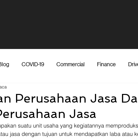
Blog
COVID-19
Commercial
Finance
Driv
aca
dia
Shipper
Technology
Transporter
Ve
an Perusahaan Jasa D
Perusahaan Jasa
Vendor
Shipper
Media
COVID-19
F
pakan suatu unit usaha yang kegiatannya memproduks
atau jasa dengan tujuan untuk mendapatkan laba atau k