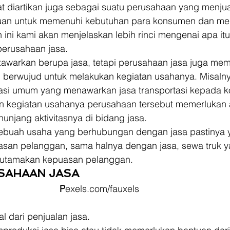
t diartikan juga sebagai suatu perusahaan yang menjua
ujuan untuk memenuhi kebutuhan para konsumen dan m
ini kami akan menjelaskan lebih rinci mengenai apa it
perusahaan jasa.  
tawarkan berupa jasa, tetapi perusahaan jasa juga mem
g berwujud untuk melakukan kegiatan usahanya. Misalny
tasi umum yang menawarkan jasa transportasi kepada 
 kegiatan usahanya perusahaan tersebut memerlukan a
nunjang aktivitasnya di bidang jasa. 
buah usaha yang berhubungan dengan jasa pastinya y
asan pelanggan, sama halnya dengan jasa, sewa truk y
ngutamakan kepuasan pelanggan. 
USAHAAN JASA 
P
exels.com/fauxels
l dari penjualan jasa. 