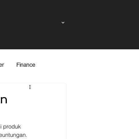
er
Finance
ndor
an
inance
Transporter
i produk 
euntungan. 