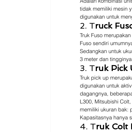
Adalah kombinasi unit
tidak memiliki mesin 
digunakan untuk meng
2. T
ruck Fus
Truk Fuso merupakan v
Fuso sendiri umumnya 
Sedangkan untuk ukura
3 meter dan tingginya 
3. T
ruk Pick 
Truk pick up merupaka
digunakan untuk aktiv
dagangnya, beberapa c
L300, Mitsubishi Colt
memiliki ukuran bak: p
Kapasitasnya hanya se
4. T
ruk Colt 