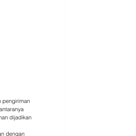
n pengiriman 
antaranya 
man dijadikan 
kan dengan 