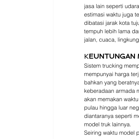
jasa lain seperti ud
estimasi waktu juga t
dibatasi jarak kota tu
tempuh lebih lama da
jalan, cuaca, lingkung
K
EUNTUNGAN 
Sistem trucking mempu
mempunyai harga terj
bahkan yang beratnya
keberadaan armada mu
akan memakan waktu p
pulau hingga luar ne
diantaranya seperti mo
model truk lainnya. 
Seiring waktu model p