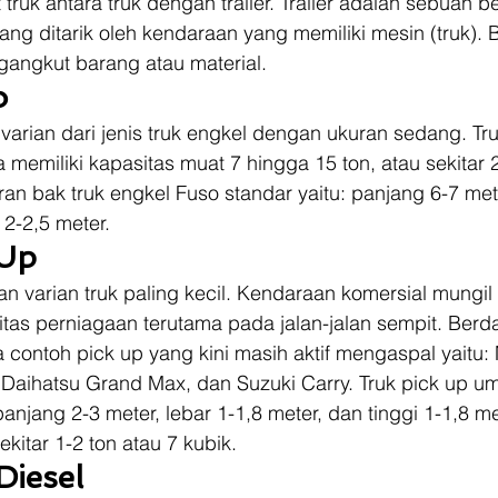
 truk antara truk dengan trailer. Trailer adalah sebuah 
yang ditarik oleh kendaraan yang memiliki mesin (truk). 
angkut barang atau material. 
o 
arian dari jenis truk engkel dengan ukuran sedang. Tru
memiliki kapasitas muat 7 hingga 15 ton, atau sekitar 2
n bak truk engkel Fuso standar yaitu: panjang 6-7 mete
2-2,5 meter.  
Up 
n varian truk paling kecil. Kendaraan komersial mungil 
itas perniagaan terutama pada jalan-jalan sempit. Berd
ontoh pick up yang kini masih aktif mengaspal yaitu: M
, Daihatsu Grand Max, dan Suzuki Carry. Truk pick up 
anjang 2-3 meter, lebar 1-1,8 meter, dan tinggi 1-1,8 me
kitar 1-2 ton atau 7 kubik. 
Diesel 