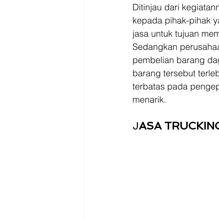
Ditinjau dari kegiata
kepada pihak-pihak 
jasa untuk tujuan mem
Sedangkan perusahaa
pembelian barang dag
barang tersebut terle
terbatas pada pengep
menarik.
J
ASA TRUCKIN