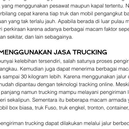
ara yang menggunakan pesawat maupun kapal tertentu. 
erbilang cepat karena tiap truk dan mobil pengangkut b
juan yang tak terlalu jauh. Apabila berada di luar pulau
ri perkiraan karena adanya berbagai macam faktor sepe
an sekitar, dan lain sebagainya.
MENGGUNAKAN JASA TRUCKING 
nyai kelebihan tersendiri, salah satunya proses pengi
angkau. Kemudian juga dapat menerima berbagai maca
 sampai 30 kilogram lebih. Karena menggunakan jalur 
dah dipantau dengan teknologi tracking online. Meski
anjang namun trucking mampu melayani pengiriman lok
geri sekalipun. Sementara itu beberapa macam armada 
bil box biasa, truk Fuso, truk engkel, tronton, container, 
engiriman trucking dapat dilakukan melalui jalur berbed