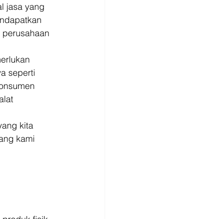
l jasa yang 
endapatkan 
u perusahaan 
erlukan 
a seperti 
konsumen 
lat 
ang kita 
ang kami 