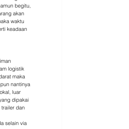
Namun begitu, 
arang akan 
 maka waktu 
rti keadaan 
riman 
m logistik 
darat maka 
pun nantinya 
al, luar 
yang dipakai 
trailer dan 
a selain via 