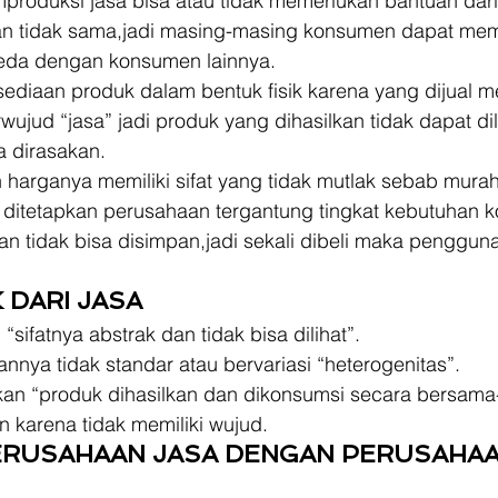
roduksi jasa bisa atau tidak memerlukan bantuan dari p
kan tidak sama,jadi masing-masing konsumen dapat mem
eda dengan konsumen lainnya. 
rsediaan produk dalam bentuk fisik karena yang dijual 
wujud “jasa” jadi produk yang dihasilkan tidak dapat dil
a dirasakan. 
n harganya memiliki sifat yang tidak mutlak sebab murah
ditetapkan perusahaan tergantung tingkat kebutuhan 
kan tidak bisa disimpan,jadi sekali dibeli maka penggu
 DARI JASA 
 “sifatnya abstrak dan tidak bisa dilihat”.
annya tidak standar atau bervariasi “heterogenitas”.
hkan “produk dihasilkan dan dikonsumsi secara bersam
n karena tidak memiliki wujud. 
ERUSAHAAN JASA DENGAN PERUSAHAA