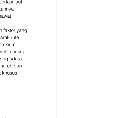
rtasi laut 
kannya 
sawat 
m faktor yang 
arak rute 
a kirim 
umlah cukup 
king udara 
 murah dan 
 khusus 