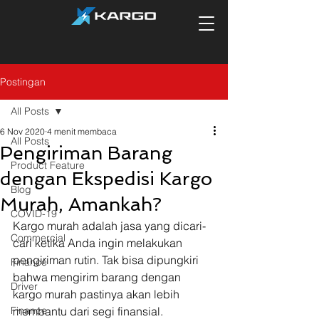
Postingan
All Posts
6 Nov 2020
4 menit membaca
All Posts
Pengiriman Barang
Product Feature
dengan Ekspedisi Kargo
Blog
Murah, Amankah?
COVID-19
Kargo murah adalah jasa yang dicari-
Commercial
cari ketika Anda ingin melakukan 
pengiriman rutin. Tak bisa dipungkiri 
Finance
bahwa mengirim barang dengan 
Driver
kargo murah pastinya akan lebih 
Finance
membantu dari segi finansial. 