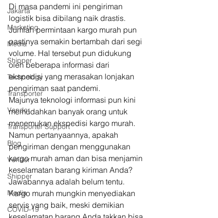
Di masa pandemi ini pengiriman 
Jakarta
logistik bisa dibilang naik drastis. 
Marketing
Jumlah permintaan kargo murah pun 
pastinya semakin bertambah dari segi 
Media
volume. Hal tersebut pun didukung 
Shipper
oleh beberapa informasi dari 
ekspedisi yang merasakan lonjakan 
Technology
pengiriman saat pandemi. 
Transporter
Majunya teknologi informasi pun kini 
Vendor
memudahkan banyak orang untuk 
menemukan ekspedisi kargo murah. 
Transporter Support
Namun pertanyaannya, apakah 
Blog
pengiriman dengan menggunakan 
kargo murah aman dan bisa menjamin 
Vendor
keselamatan barang kiriman Anda? 
Shipper
Jawabannya adalah belum tentu. 
Media
Kargo murah mungkin menyediakan 
servis yang baik, meski demikian 
COVID-19
keselamatan barang Anda takkan bisa 