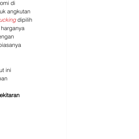
omi di 
tuk angkutan 
rucking
dipilih 
a harganya 
engan 
biasanya 
t ini 
pan 
ekitaran 