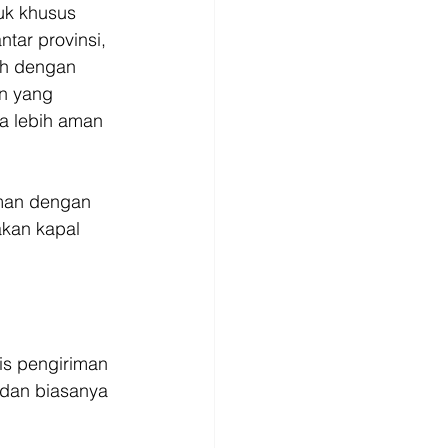
k khusus 
tar provinsi, 
ah dengan 
an yang 
a lebih aman 
iman dengan 
kan kapal 
is pengiriman 
 dan biasanya 