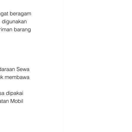
ngat beragam 
g digunakan 
riman barang 
ndaraan Sewa 
ntuk membawa 
a dipakai 
tan Mobil 