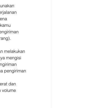
gunakan 
rjalanan 
ena 
 kamu 
engiriman 
rang).
an melakukan 
ya mengisi 
ngiriman 
ga pengiriman 
erat dan 
n volume 