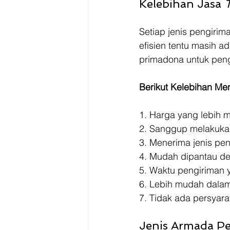
Kelebihan Jasa 
Setiap jenis pengirim
efisien tentu masih a
primadona untuk peng
Berikut Kelebihan Me
1. Harga yang lebih 
2. Sanggup melakukan
3. Menerima jenis pe
4. Mudah dipantau den
5. Waktu pengiriman y
6. Lebih mudah dala
7. Tidak ada persyara
Jenis Armada Pe