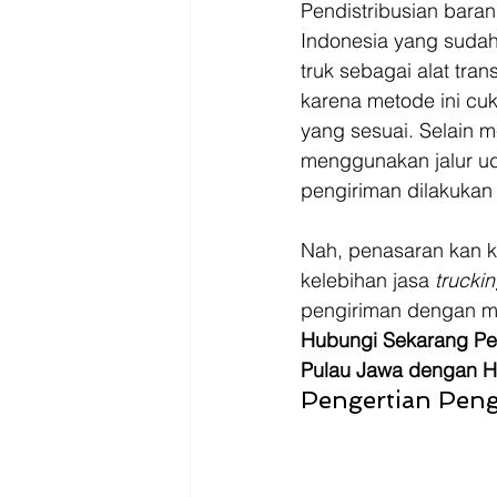
Driver
Jakarta
Pendistribusian bara
Indonesia yang sudah
truk sebagai alat tra
karena metode ini cuk
yang sesuai. Selain 
menggunakan jalur uda
pengiriman dilakukan
Nah, penasaran kan k
kelebihan jasa 
trucki
pengiriman dengan m
Hubungi Sekarang Pen
Pulau Jawa dengan H
Pengertian Peng