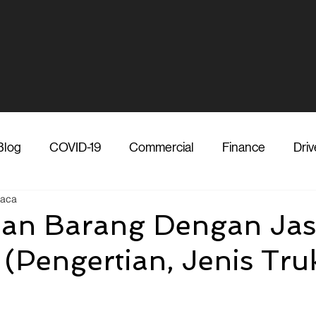
Blog
COVID-19
Commercial
Finance
Driv
baca
dia
Shipper
Technology
Transporter
Ve
man Barang Dengan Ja
 (Pengertian, Jenis Tru
Vendor
Shipper
Media
COVID-19
F