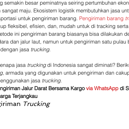
ng semakin besar peminatnya seiring pertumbuhan ekon
 sangat maju. Ekosistem logistik membutuhkan jasa un
nsportasi untuk pengiriman barang.
 Pengiriman barang 
t
up fleksibel, efisien, dan, mudah untuk di tracking sert
metode ini pengiriman barang biasanya bisa dilakukan d
ra dan jalur laut, namun untuk pengiriman satu pulau 
 dengan jasa 
trucking
.
enapa jasa 
trucking 
di Indonesia sangat diminati? Beriku
ng
, armada yang digunakan untuk pengiriman dan caku
enggunakan jasa 
trucking
. 
giriman Jalur Darat Bersama Kargo 
via WhatsApp 
di S
arga Terjangkau
iriman 
Trucking