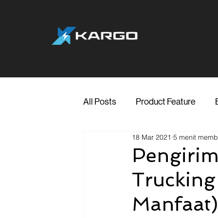
All Posts
Product Feature
18 Mar 2021
5 menit mem
Jakarta
Marketing
Me
Pengiri
Trucking
Transporter Support
Blog
Manfaat)