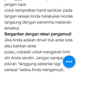
jangan lupa
untuk semprotkan hand sanitizer pada 
tangan sesaat Anda melakukan kontak
langsung dengan penerima makanan 
tersebut. 
Bergantian dengan rekan pengemudi
Jika Anda adalah driver truk antar kota 
atau bahkan antar
pulau, cobalah untuk mengenali limit 
diri Anda sendiri. Jangan sampai ada
pikiran “tanggung sebentar lagi 
sampai” ketika Anda mengemudi, 
terlebih Anda
menempuh jarak yang sangat jauh. 
Jika badan sudah dirasa lelah dan 
mata sudah sangat
mengantuk, cobalah untuk meminta 
bergantian dengan rekan pengemudi 