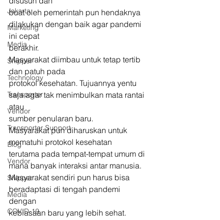
disusun dan
Jakarta
buat oleh pemerintah pun hendaknya 
dilakukan dengan baik agar pandemi 
Marketing
ini cepat
Media
berakhir. 
Masyarakat diimbau untuk tetap tertib 
Shipper
dan patuh pada
Technology
protokol kesehatan. Tujuannya yentu 
Transporter
saja agar tak menimbulkan mata rantai 
atau
Vendor
sumber penularan baru.  
Transporter Support
Masyarakat pun diharuskan untuk 
mematuhi protokol kesehatan
Blog
terutama pada tempat-tempat umum di 
Vendor
mana banyak interaksi antar manusia.
Masyarakat sendiri pun harus bisa 
Shipper
beradaptasi di tengah pandemi 
Media
dengan
COVID-19
kebiasaan baru yang lebih sehat. 