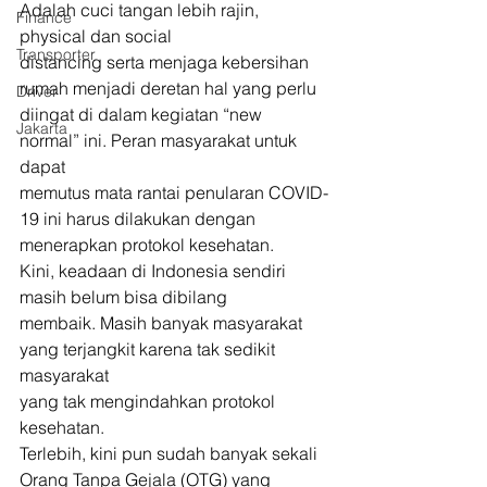
Adalah cuci tangan lebih rajin, 
Finance
physical dan social
Transporter
distancing serta menjaga kebersihan 
rumah menjadi deretan hal yang perlu
Driver
diingat di dalam kegiatan “new 
Jakarta
normal” ini. Peran masyarakat untuk 
dapat
memutus mata rantai penularan COVID-
19 ini harus dilakukan dengan  
menerapkan protokol kesehatan. 
Kini, keadaan di Indonesia sendiri 
masih belum bisa dibilang
membaik. Masih banyak masyarakat 
yang terjangkit karena tak sedikit 
masyarakat
yang tak mengindahkan protokol 
kesehatan. 
Terlebih, kini pun sudah banyak sekali 
Orang Tanpa Gejala (OTG) yang 