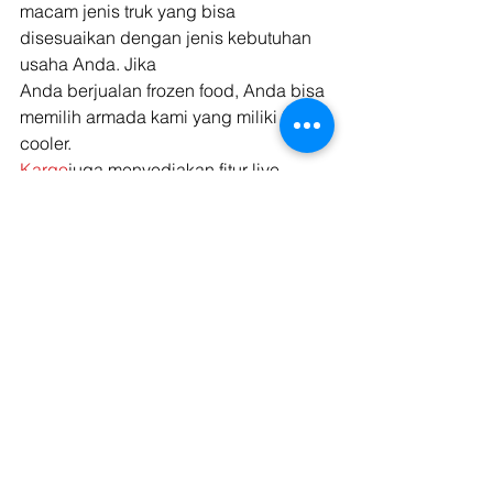
macam jenis truk yang bisa 
disesuaikan dengan jenis kebutuhan 
usaha Anda. Jika
Anda berjualan frozen food, Anda bisa 
memilih armada kami yang miliki fitur
cooler. 
Kargo
juga menyediakan fitur live 
tracking yang mempermudah Anda 
men-track keberadaan barang jualan 
Anda. Dengan demikian, Anda bisa 
setiap saat mengecek posisi truck 
pengiriman dan mengestimasi waktu 
sampai. 
Nggak perlu bingung soal ongkos 
kirim membengkak, karena 
Kargo 
adalah solusi yang terbaik untuk bisnis 
Anda! 
Meninjau anggaran
secara berkala