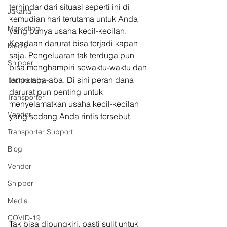
terhindar dari situasi seperti ini di 
Jakarta
kemudian hari terutama untuk Anda 
Marketing
yang punya usaha kecil-kecilan. 
Keadaan darurat bisa terjadi kapan 
Media
saja. Pengeluaran tak terduga pun 
Shipper
bisa menghampiri sewaktu-waktu dan 
tanpa aba-aba. Di sini peran dana 
Technology
darurat pun penting untuk 
Transporter
menyelamatkan usaha kecil-kecilan 
Vendor
yang sedang Anda rintis tersebut. 
Transporter Support
Blog
Vendor
Shipper
Media
COVID-19
Tak bisa dipungkiri, pasti sulit untuk 