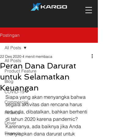
Postingan
All Posts
22 Des 2020
4 menit membaca
All Posts
Peran Dana Darurat
Product Feature
untuk Selamatkan
Blog
Keuangan
COVID-19
Siapa yang akan menyangka bahwa 
Commercial
segala aktivitas dan rencana harus 
tertunda, dibatalkan, bahkan berhenti 
Finance
di tahun 2020 karena pandemic? 
Driver
Karenanya, ada baiknya jika Anda 
Finance
menyiapkan dana darurat untuk 