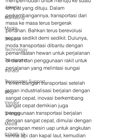
mempermudah untuk menuju ke suatu 
Jakarta
tempat yang dituju. Dalam 
perkembangannya, transportasi dari 
Marketing
masa ke masa terus bergerak 
Media
perlahan. Bahkan terus berevolusi 
secara sedikit demi sedikit. Dulunya, 
Shipper
moda transportasi dibantu dengan 
Technology
pemanfaatan hewan untuk perjalanan 
Transporter
di darat dan penggunaan rakit untuk 
perjalanan yang melintasi sungai
Vendor
Transporter Support
Perkembangan transportasi setelah 
jaman industrialisasi berjalan dengan 
Blog
sangat cepat, inovasi berkembang 
Vendor
sangat cepat demikian juga 
penggunaan transportasi berjalan 
Shipper
dengan sangat cepat, dimulai dengan 
Media
penerapan mesin uap untuk angkutan 
COVID-19
kereta api dan kapal laut, kemudian 