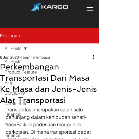
Postingan
All Posts
6 Jun 2020
4 menit membaca
All Posts
Perkembangan
Product Feature
Transportasi Dari Masa
Blog
Ke Masa dan Jenis-Jenis
COVID-19
Alat Transportasi
Commercial
Transportasi merupakan salah satu 
Finance
penunjang dalam kehidupan sehari-
hari. Baik di pedesaan maupun di 
Driver
perkotaan. Di mana transportasi dapat 
Finance