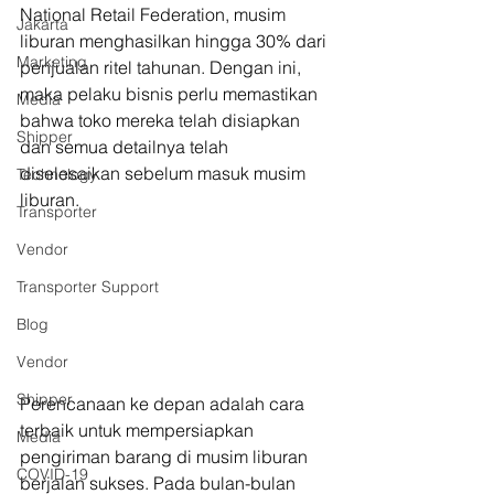
National Retail Federation, musim 
Jakarta
liburan menghasilkan hingga 30% dari 
Marketing
penjualan ritel tahunan. Dengan ini, 
maka pelaku bisnis perlu memastikan 
Media
bahwa toko mereka telah disiapkan 
Shipper
dan semua detailnya telah 
diselesaikan sebelum masuk musim 
Technology
liburan.  
Transporter
Vendor
Transporter Support
Blog
Vendor
Shipper
Perencanaan ke depan adalah cara 
terbaik untuk mempersiapkan 
Media
pengiriman barang di musim liburan 
COVID-19
berjalan sukses. Pada bulan-bulan 