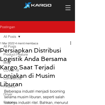
Postingan
All Posts
1 Mar 2022
4 menit membaca
All Posts
Persiapkan Distribusi
Product Feature
Logistik Anda Bersama
Blog
Kargo Saat Terjadi
COVID-19
Lonjakan di Musim
Commercial
Liburan
Finance
Beberapa industri menjadi booming 
Driver
selama musim liburan, seperti salah 
Finance
satunya industri ritel. Bahkan, menurut 