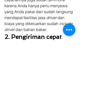
karena Anda hanya perlu menyewa 
yang Anda pakai dan sudah langsung 
mendapat fasilitas jasa 
driver
 dan 
biaya yang dikeluarkan sudah 
include 
driver
 dan bahan bakar. 
2. Pengiriman cepat 
dengan sistem FTL
Kargo membantu Anda 
mendistribusikan produk lebih cepat 
saat musim liburan dengan adanya 
sistem pengiriman 
FTL (Full Truck 
Load)
. Sistem ini memungkinkan Anda 
melakukan pengiriman menggunakan 
satu muatan truk penuh tanpa 
dicampur dengan pengiriman 
shipper
lain sehingga bisa lebih cepat sampai 
tanpa perlu banyak transit.  