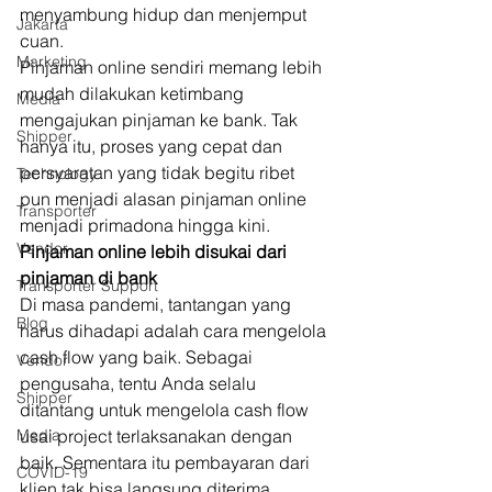
menyambung hidup dan menjemput 
Jakarta
cuan. 
Marketing
Pinjaman online sendiri memang lebih 
mudah dilakukan ketimbang 
Media
mengajukan pinjaman ke bank. Tak 
Shipper
hanya itu, proses yang cepat dan 
persyaratan yang tidak begitu ribet 
Technology
pun menjadi alasan pinjaman online 
Transporter
menjadi primadona hingga kini. 
Vendor
Pinjaman online lebih disukai dari 
pinjaman di bank
Transporter Support
Di masa pandemi, tantangan yang 
Blog
harus dihadapi adalah cara mengelola 
cash flow yang baik. Sebagai 
Vendor
pengusaha, tentu Anda selalu 
Shipper
ditantang untuk mengelola cash flow 
Media
usai project terlaksanakan dengan 
baik. Sementara itu pembayaran dari 
COVID-19
klien tak bisa langsung diterima. 