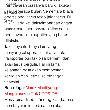
Finance
Pembayaran biasanya baru dilakukan 
usai beberapa bulan. Sementara biaya 
Transporter
operasional harus tetap jalan terus. Di 
Driver
titik ini, ada ketidakseimbangan antara 
penerimaan pembayaran klien serta 
Jakarta
pembayaran ke supplier yang harus 
dilakukan. 
Tak hanya itu, biaya lain yang 
menyangkut operasional driver atau 
transporter pun tak bisa berhenti dan 
akan terus bergulir. Hal ini lama 
kelamaan pasti akan memberikan 
kerugian dan ketidakseimbangan 
finansial. 
Baca Juga: 
Merek Mobil yang 
Mengeluarkan Truk CDD/CDE
Meski bisa disebut “merugikan” karena 
membayar invoice bisa memakan 