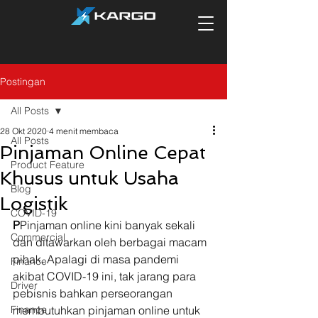
Postingan
All Posts
28 Okt 2020
4 menit membaca
All Posts
Pinjaman Online Cepat
Product Feature
Khusus untuk Usaha
Blog
Logistik
COVID-19
P
Pinjaman online kini banyak sekali 
Commercial
dan ditawarkan oleh berbagai macam 
pihak. Apalagi di masa pandemi 
Finance
akibat COVID-19 ini, tak jarang para 
Driver
pebisnis bahkan perseorangan 
Finance
membutuhkan pinjaman online untuk 