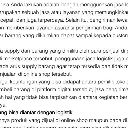
 bisa Anda lakukan adalah dengan menggunakan jasa log
merupakan sebuah jasa atau layanan yang memungkinka
pat, dan juga terpercaya. Selain itu, pengiriman lewat 
an memberikan layanan asuransi pengiriman bagi Anda 
ar barang yang dikirimkan dapat sampai kepada custo
 supply dari barang yang dimiliki oleh para penjual di 
 marketplace tersebut, penggunaan jasa logistik juga 
ada arus supply barang agar tetap tersedia dan tidak
jualan di online shop tersebut. 
ai keuntungan yang bisa didapat antara pemilik toko o
eli barang di platform digital tersebut, jasa pengirima
h hal yang tidak bisa terpisahkan diantara kegiatan ber
ya. 
ang bisa diantar dengan logistik
nya produk yang dijual di online shop maupun pada di 
yang ada, lantas barang apa saja yang bisa dikirimkan