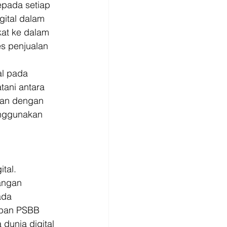
pada setiap 
gital dalam 
at ke dalam 
s penjualan 
l pada 
tani antara 
kan dengan 
enggunakan 
tal. 
angan 
ada 
rapan PSBB 
unia digital 