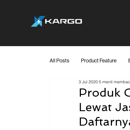
All Posts
Product Feature
3 Jul 2020
5 menit memba
Jakarta
Marketing
Me
Produk O
Lewat Jas
Transporter Support
Blog
Daftarny