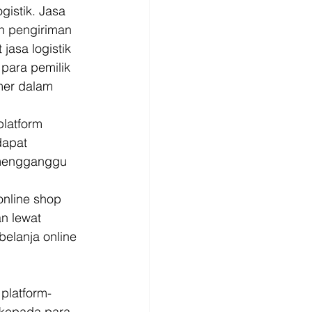
istik. Jasa 
n pengiriman 
jasa logistik 
para pemilik 
mer dalam 
platform 
dapat 
 mengganggu 
nline shop 
n lewat 
belanja online 
platform-
 kepada para 