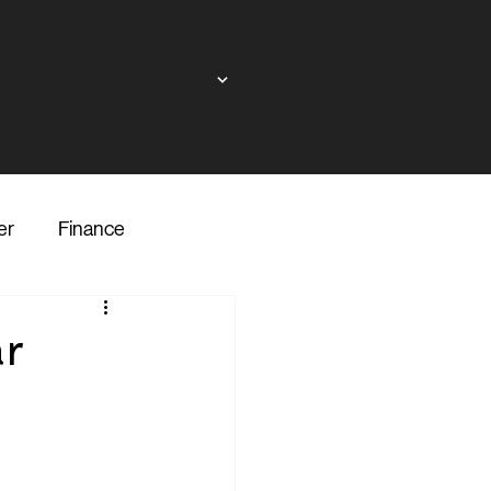
er
Finance
ndor
ar
inance
Transporter