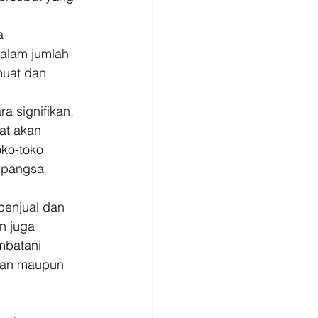
a 
dalam jumlah 
muat dan 
 signifikan, 
at akan 
oko-toko 
 pangsa 
penjual dan 
n juga 
mbatani 
mkan maupun 