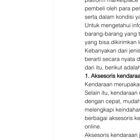
pembeli oleh para pe
serta dalam kondisi y
Untuk mengetahui info
barang-barang yang te
yang bisa dikirimkan 
Kebanyakan dari jenis
berarti secara nyata 
dari itu, berikut adala
1. Aksesoris kendara
Kendaraan merupakan s
Selain itu, kendaraan 
dengan cepat, mudah,
melengkapi keindaha
berbagai aksesoris k
online. 
Aksesoris kendaraan j