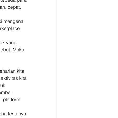
n, cepat, 
si mengenai 
rketplace 
 
sik yang 
sebut. Maka 
harian kita. 
ktivitas kita 
uk 
mbeli 
 platform 
ena tentunya 