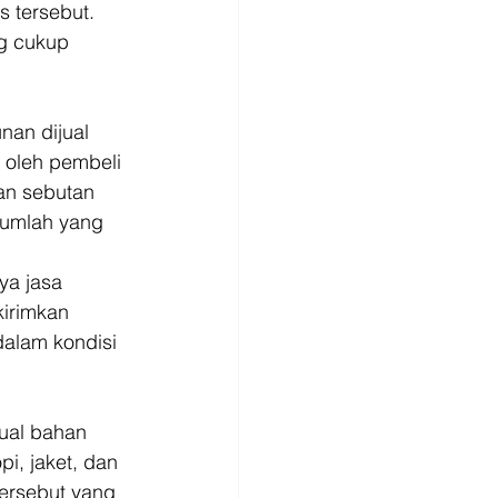
 tersebut. 
g cukup 
nan dijual 
 oleh pembeli 
an sebutan 
jumlah yang 
ya jasa 
irimkan 
alam kondisi 
ual bahan 
i, jaket, dan 
tersebut yang 