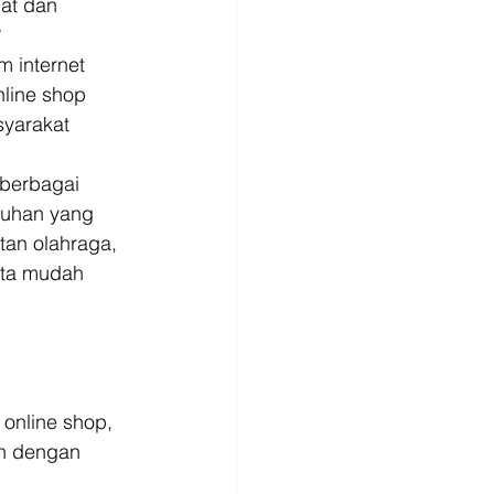
at dan 
 
 internet 
line shop 
syarakat 
 berbagai 
tuhan yang 
tan olahraga, 
rta mudah 
 online shop, 
an dengan 