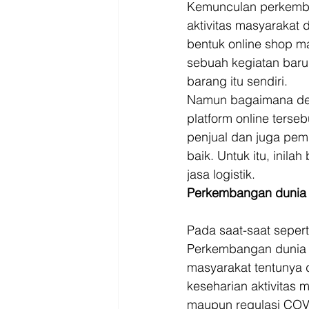
Driver
Jakarta
Kemunculan perkemba
aktivitas masyarakat d
bentuk online shop 
sebuah kegiatan baru
barang itu sendiri. 
Namun bagaimana den
platform online terse
penjual dan juga pem
baik. Untuk itu, ini
jasa logistik. 
Perkembangan dunia d
Pada saat-saat sepert
Perkembangan dunia in
masyarakat tentunya
keseharian aktivitas 
maupun regulasi COVI