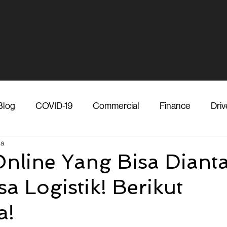
Blog
COVID-19
Commercial
Finance
Driv
ca
dia
Shipper
Technology
Transporter
Ve
nline Yang Bisa Diant
a Logistik! Berikut
Vendor
Shipper
Media
COVID-19
F
a!