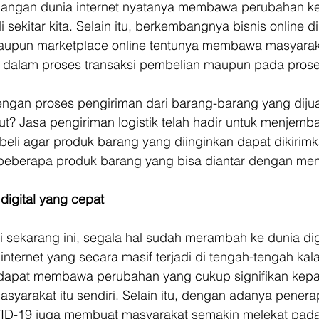
ngan dunia internet nyatanya membawa perubahan ke
i sekitar kita. Selain itu, berkembangnya bisnis online di
maupun marketplace online tentunya membawa masyarak
 dalam proses transaksi pembelian maupun pada prose
gan proses pengiriman dari barang-barang yang dijua
but? Jasa pengiriman logistik telah hadir untuk menjemba
beli agar produk barang yang diinginkan dapat dikirim
lah beberapa produk barang yang bisa diantar dengan m
igital yang cepat
i sekarang ini, segala hal sudah merambah ke dunia digi
ternet yang secara masif terjadi di tengah-tengah kal
 dapat membawa perubahan yang cukup signifikan kep
masyarakat itu sendiri. Selain itu, dengan adanya pene
D-19 juga membuat masyarakat semakin melekat pada d