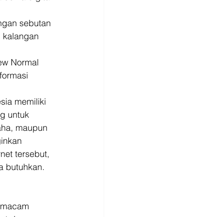
ngan sebutan 
 kalangan 
ew Normal 
formasi 
ia memiliki 
g untuk 
aha, maupun 
inkan 
et tersebut, 
 butuhkan. 
i macam 