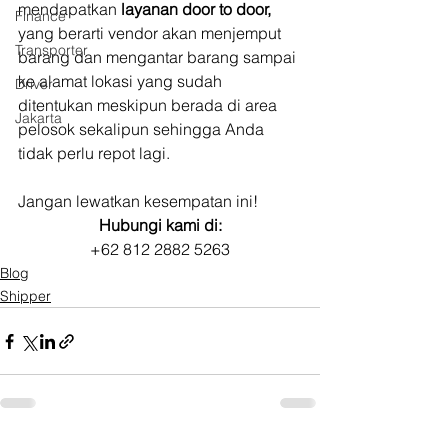
mendapatkan 
layanan door to door,
Finance
yang berarti vendor akan menjemput 
Transporter
barang dan mengantar barang sampai 
ke alamat lokasi yang sudah 
Driver
ditentukan meskipun berada di area 
Jakarta
pelosok sekalipun sehingga Anda 
tidak perlu repot lagi.
Jangan lewatkan kesempatan ini! 
Hubungi kami di:
+62 812 2882 5263
Blog
Shipper