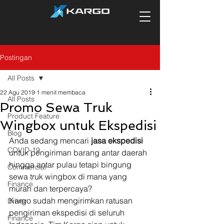
Postingan
All Posts
22 Agu 2019
1 menit membaca
All Posts
Promo Sewa Truk
Product Feature
Wingbox untuk Ekspedisi
Blog
Anda sedang mencari 
jasa ekspedisi
COVID-19
untuk pengiriman barang antar daerah 
hingga antar pulau tetapi bingung 
Commercial
sewa truk wingbox di mana yang 
Finance
murah dan terpercaya? 
Kargo sudah mengirimkan ratusan 
Driver
pengiriman ekspedisi di seluruh 
Finance