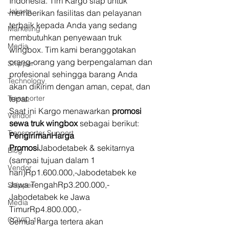
Indonesia. Tim Kargo siap untuk 
Jakarta
memberikan fasilitas dan pelayanan 
terbaik kepada Anda yang sedang 
Marketing
membutuhkan penyewaan truk 
Media
wingbox. Tim kami beranggotakan 
orang-orang yang berpengalaman dan 
Shipper
profesional sehingga barang Anda 
Technology
akan dikirim dengan aman, cepat, dan 
Transporter
tepat. 
Saat ini Kargo menawarkan 
promosi 
Vendor
sewa truk wingbox
 sebagai berikut: 
Transporter Support
PengirimanHarga 
Promosi
Jabodetabek & sekitarnya 
Blog
(sampai tujuan dalam 1 
Vendor
hari)Rp1.600.000,-Jabodetabek ke 
Jawa TengahRp3.200.000,-
Shipper
Jabodetabek ke Jawa 
Media
TimurRp4.800.000,- 
COVID-19
Semua harga tertera akan 