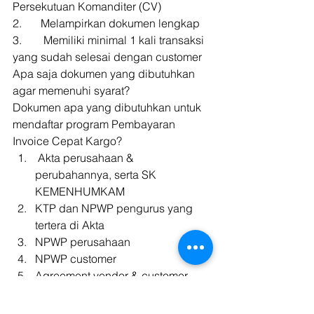
Persekutuan Komanditer (CV) 
2.  	Melampirkan dokumen lengkap 
3.  	 Memiliki minimal 1 kali transaksi 
yang sudah selesai dengan customer 
Apa saja dokumen yang dibutuhkan 
agar memenuhi syarat? 
Dokumen apa yang dibutuhkan untuk 
mendaftar program Pembayaran 
Invoice Cepat Kargo? 
 Akta perusahaan & 
perubahannya, serta SK 
KEMENHUMKAM
KTP dan NPWP pengurus yang 
tertera di Akta
NPWP perusahaan
NPWP customer
Agreement vendor & customer
Surat Ijin Usaha (SIUP) & TDP/NIB
Surat keterangan domisili 