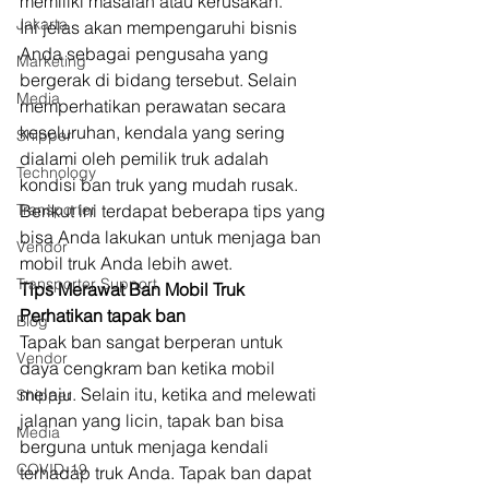
memiliki masalah atau kerusakan.  
Jakarta
Ini jelas akan mempengaruhi bisnis 
Anda sebagai pengusaha yang 
Marketing
bergerak di bidang tersebut. Selain 
Media
memperhatikan perawatan secara 
keseluruhan, kendala yang sering 
Shipper
dialami oleh pemilik truk adalah 
Technology
kondisi ban truk yang mudah rusak.  
Transporter
Berikut ini terdapat beberapa tips yang 
bisa Anda lakukan untuk menjaga ban 
Vendor
mobil truk Anda lebih awet.  
Transporter Support
﻿Tips Merawat Ban Mobil Truk
Perhatikan tapak ban 
Blog
Tapak ban sangat berperan untuk 
Vendor
daya cengkram ban ketika mobil 
melaju. Selain itu, ketika and melewati 
Shipper
jalanan yang licin, tapak ban bisa 
Media
berguna untuk menjaga kendali 
COVID-19
terhadap truk Anda. Tapak ban dapat 