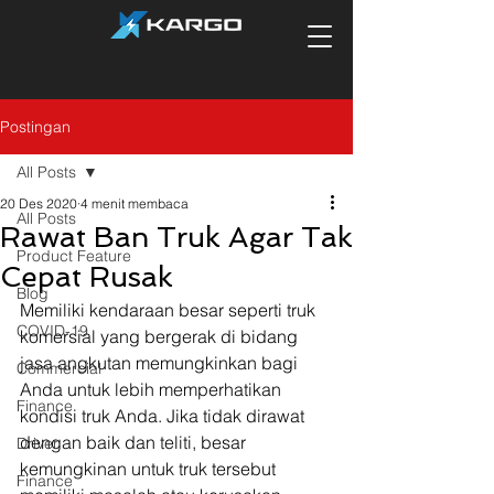
Postingan
All Posts
20 Des 2020
4 menit membaca
All Posts
Rawat Ban Truk Agar Tak
Product Feature
Cepat Rusak
Blog
Memiliki kendaraan besar seperti truk 
COVID-19
komersial yang bergerak di bidang 
jasa angkutan memungkinkan bagi 
Commercial
Anda untuk lebih memperhatikan 
Finance
kondisi truk Anda. Jika tidak dirawat 
dengan baik dan teliti, besar 
Driver
kemungkinan untuk truk tersebut 
Finance