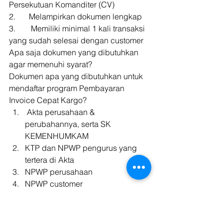
Persekutuan Komanditer (CV) 
2.  	Melampirkan dokumen lengkap 
3.  	 Memiliki minimal 1 kali transaksi 
yang sudah selesai dengan customer 
Apa saja dokumen yang dibutuhkan 
agar memenuhi syarat? 
Dokumen apa yang dibutuhkan untuk 
mendaftar program Pembayaran 
Invoice Cepat Kargo? 
 Akta perusahaan & 
perubahannya, serta SK 
KEMENHUMKAM
KTP dan NPWP pengurus yang 
tertera di Akta
NPWP perusahaan
NPWP customer
Agreement vendor & customer
Surat Ijin Usaha (SIUP) & TDP/NIB
Surat keterangan domisili 