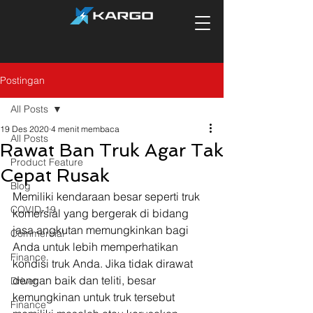
Postingan
All Posts
19 Des 2020
4 menit membaca
All Posts
Rawat Ban Truk Agar Tak
Product Feature
Cepat Rusak
Blog
Memiliki kendaraan besar seperti truk 
COVID-19
komersial yang bergerak di bidang 
jasa angkutan memungkinkan bagi 
Commercial
Anda untuk lebih memperhatikan 
Finance
kondisi truk Anda. Jika tidak dirawat 
dengan baik dan teliti, besar 
Driver
kemungkinan untuk truk tersebut 
Finance