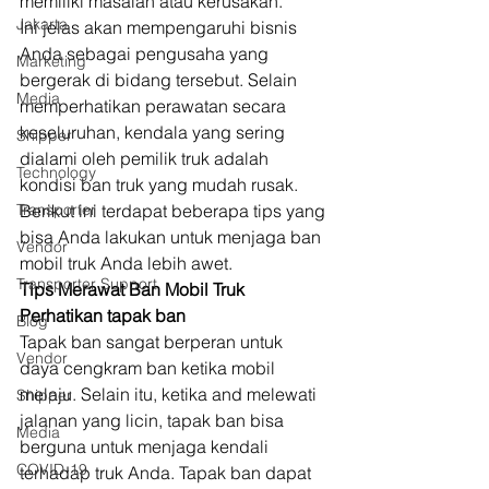
memiliki masalah atau kerusakan.  
Jakarta
Ini jelas akan mempengaruhi bisnis 
Anda sebagai pengusaha yang 
Marketing
bergerak di bidang tersebut. Selain 
Media
memperhatikan perawatan secara 
keseluruhan, kendala yang sering 
Shipper
dialami oleh pemilik truk adalah 
Technology
kondisi ban truk yang mudah rusak.  
Transporter
Berikut ini terdapat beberapa tips yang 
bisa Anda lakukan untuk menjaga ban 
Vendor
mobil truk Anda lebih awet.  
Transporter Support
﻿Tips Merawat Ban Mobil Truk
Perhatikan tapak ban 
Blog
Tapak ban sangat berperan untuk 
Vendor
daya cengkram ban ketika mobil 
melaju. Selain itu, ketika and melewati 
Shipper
jalanan yang licin, tapak ban bisa 
Media
berguna untuk menjaga kendali 
COVID-19
terhadap truk Anda. Tapak ban dapat 