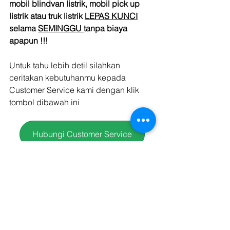
mobil blindvan listrik, mobil pick up 
listrik atau truk listrik 
LEPAS KUNCI
selama 
SEMINGGU 
tanpa biaya 
apapun !!!
Untuk tahu lebih detil silahkan 
ceritakan kebutuhanmu kepada 
Customer Service kami dengan klik 
tombol dibawah ini 
Hubungi Customer Service
Untuk layanan lebih lengkap seperti 
sewa mobil pickup listrik, sewa mobil 
blind van listrik atau sewa truk listrik 
silahkan kunjungi 
Solusi EV Kargo Tech