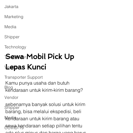
Jakarta
Marketing
Media
Shipper
Technology
Sewa Mobil Pick Up 
Transporter
Lepas Kunci
Vendor
Transporter Support
Kamu punya usaha dan butuh 
Blog
kendaraan untuk kirim-kirim barang? 
Vendor
sebenarnya banyak solusi untuk kirim 
Shipper
barang, bisa melalui ekspedisi, beli 
Media
kendaraan untuk kirim barang atau 
sewa kendaraan setiap pilihan tentu 
COVID-19
ada plus minus dan harga yang harus 