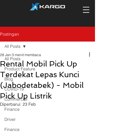
Postingan
All Posts
28 Jan
3 menit membaca
All Posts
Rental Mobil Pick Up
Product Feature
Terdekat Lepas Kunci
Blog
(Jabodetabek) - Mobil
COVID-19
Pick Up Listrik
Commercial
Diperbarui:
23 Feb
Finance
Driver
Finance