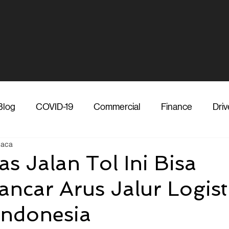
Blog
COVID-19
Commercial
Finance
Driv
baca
dia
Shipper
Technology
Transporter
Ve
s Jalan Tol Ini Bisa
ncar Arus Jalur Logist
Vendor
Shipper
Media
COVID-19
F
 Indonesia