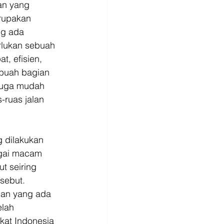
an yang 
erupakan 
ng ada 
erlukan sebuah 
t, efisien, 
ebuah bagian 
 juga mudah 
-ruas jalan 
 dilakukan 
agai macam 
t seiring 
sebut. 
gan yang ada 
elah 
kat Indonesia 