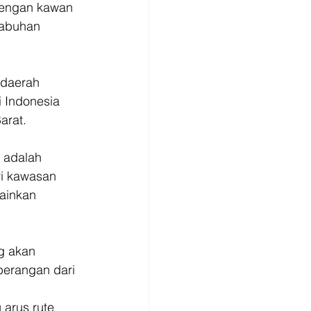
dengan kawan 
labuhan 
 daerah 
i Indonesia 
arat. 
 adalah 
i kawasan 
ainkan 
g akan 
erangan dari 
 arus rute 