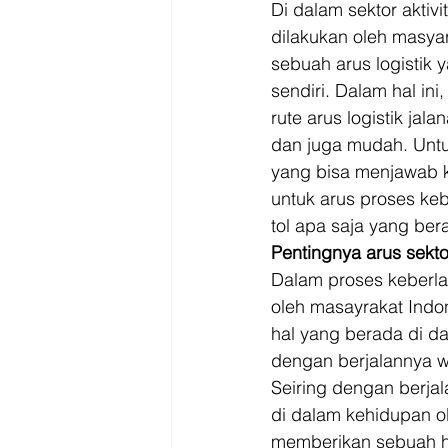
Driver
Jakarta
Di dalam sektor aktiv
dilakukan oleh masyar
sebuah arus logistik 
sendiri. Dalam hal ini
rute arus logistik jal
dan juga mudah. Untu
yang bisa menjawab k
untuk arus proses keb
tol apa saja yang bera
Pentingnya arus sektor
Dalam proses keberla
oleh masayrakat Indo
hal yang berada di da
dengan berjalannya w
Seiring dengan berja
di dalam kehidupan ole
memberikan sebuah ha