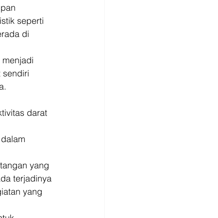
upan 
tik seperti 
rada di 
 menjadi 
sendiri 
a. 
vitas darat 
 
i dalam 
antangan yang 
da terjadinya 
iatan yang 
ntuk 