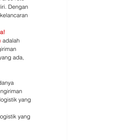
iri. Dengan 
 kelancaran 
a!
h
 adalah 
iriman 
yang ada, 
 
adanya 
engiriman 
ogistik yang 
ogistik yang 