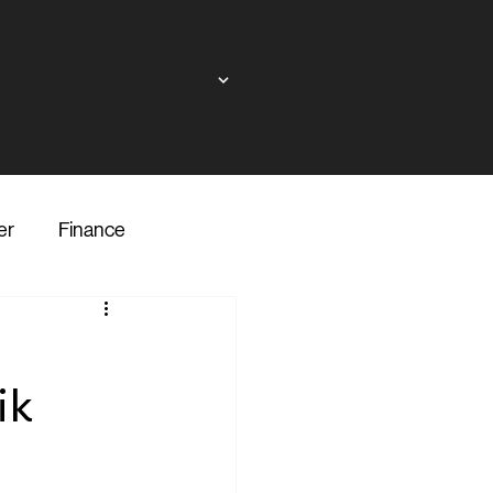
er
Finance
ndor
ik
inance
Transporter