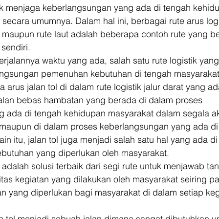
uk menjaga keberlangsungan yang ada di tengah kehid
secara umumnya. Dalam hal ini, berbagai rute arus logis
a, maupun rute laut adalah beberapa contoh rute yang be
 sendiri. 
rjalannya waktu yang ada, salah satu rute logistik yang
angsungan pemenuhan kebutuhan di tengah masyarakat 
rus jalan tol di dalam rute logistik jalur darat yang ad
jalan bebas hambatan yang berada di dalam proses 
 ada di tengah kehidupan masyarakat dalam segala akti
si maupun di dalam proses keberlangsungan yang ada di
ain itu, jalan tol juga menjadi salah satu hal yang ada d
utuhan yang diperlukan oleh masyarakat. 
ol adalah solusi terbaik dari segi rute untuk menjawab t
itas kegiatan yang dilakukan oleh masyarakat seiring pa
n yang diperlukan bagi masyarakat di dalam setiap keg
an tol menjadi sebuah jalan dimana sangat dibutuhkan u