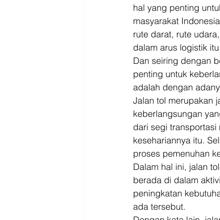
hal yang penting unt
masyarakat Indonesia 
rute darat, rute udar
dalam arus logistik itu
Dan seiring dengan be
penting untuk keberl
adalah dengan adanya a
Jalan tol merupakan 
keberlangsungan yang
dari segi transporta
kesehariannya itu. Sel
proses pemenuhan keb
Dalam hal ini, jalan t
berada di dalam aktiv
peningkatan kebutuha
ada tersebut. 
Dengan kata lain, jal