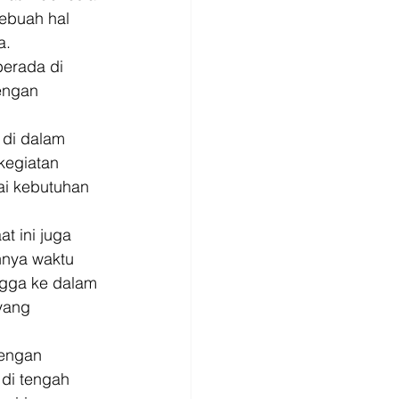
ebuah hal 
a. 
erada di 
engan 
 di dalam 
kegiatan 
ai kebutuhan 
t ini juga 
nnya waktu 
ngga ke dalam 
yang 
engan 
di tengah 