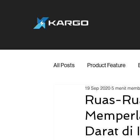
All Posts
Product Feature
19 Sep 2020
5 menit mem
Jakarta
Marketing
Me
Ruas-Rua
Memperla
Transporter Support
Blog
Darat di