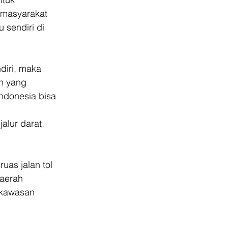
 masyarakat 
 sendiri di 
diri, maka 
n yang 
Indonesia bisa 
alur darat. 
as jalan tol 
aerah 
 kawasan 