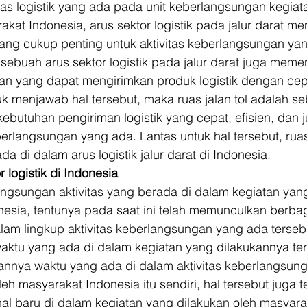
itas logistik yang ada pada unit keberlangsungan kegiat
akat Indonesia, arus sektor logistik pada jalur darat m
yang cukup penting untuk aktivitas keberlangsungan ya
, sebuah arus sektor logistik pada jalur darat juga mem
anan yang dapat mengirimkan produk logistik dengan cepa
k menjawab hal tersebut, maka ruas jalan tol adalah s
ebutuhan pengiriman logistik yang cepat, efisien, dan
erlangsungan yang ada. Lantas untuk hal tersebut, ruas
da di dalam arus logistik jalur darat di Indonesia. 
 logistik di Indonesia
ngsungan aktivitas yang berada di dalam kegiatan yang
nesia, tentunya pada saat ini telah memunculkan berb
lam lingkup aktivitas keberlangsungan yang ada tersebu
aktu yang ada di dalam kegiatan yang dilakukannya ter
lannya waktu yang ada di dalam aktivitas keberlangsun
h masyarakat Indonesia itu sendiri, hal tersebut juga t
l baru di dalam kegiatan yang dilakukan oleh masyara