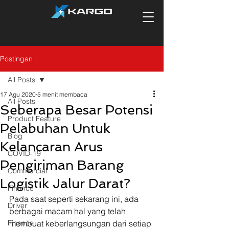
Postingan
All Posts
17 Agu 2020
5 menit membaca
All Posts
Seberapa Besar Potensi
Product Feature
Pelabuhan Untuk
Blog
Kelancaran Arus
COVID-19
Pengiriman Barang
Commercial
Logistik Jalur Darat?
Finance
Pada saat seperti sekarang ini, ada 
Driver
berbagai macam hal yang telah 
Finance
membuat keberlangsungan dari setiap 