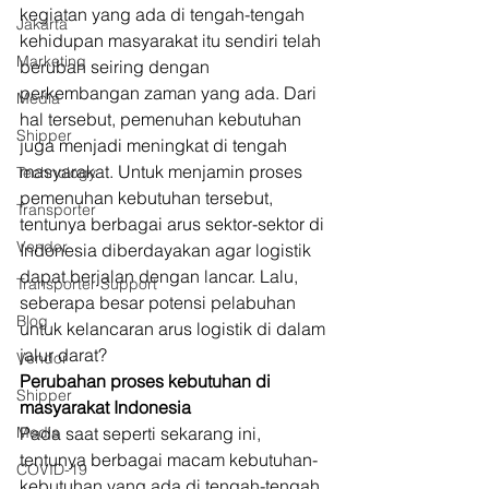
kegiatan yang ada di tengah-tengah 
Jakarta
kehidupan masyarakat itu sendiri telah 
Marketing
berubah seiring dengan 
perkembangan zaman yang ada. Dari 
Media
hal tersebut, pemenuhan kebutuhan 
Shipper
juga menjadi meningkat di tengah 
masyarakat. Untuk menjamin proses 
Technology
pemenuhan kebutuhan tersebut, 
Transporter
tentunya berbagai arus sektor-sektor di 
Vendor
Indonesia diberdayakan agar logistik 
dapat berjalan dengan lancar. Lalu, 
Transporter Support
seberapa besar potensi pelabuhan 
Blog
untuk kelancaran arus logistik di dalam 
jalur darat? 
Vendor
Perubahan proses kebutuhan di 
Shipper
masyarakat Indonesia
Media
Pada saat seperti sekarang ini, 
tentunya berbagai macam kebutuhan-
COVID-19
kebutuhan yang ada di tengah-tengah 