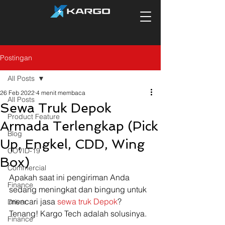
Postingan
All Posts
26 Feb 2022
4 menit membaca
All Posts
Sewa Truk Depok
Product Feature
Armada Terlengkap (Pick
Blog
Up, Engkel, CDD, Wing
COVID-19
Box)
Commercial
Apakah saat ini pengiriman Anda 
Finance
sedang meningkat dan bingung untuk 
mencari jasa 
sewa truk Depok
? 
Driver
Tenang! Kargo Tech adalah solusinya. 
Finance