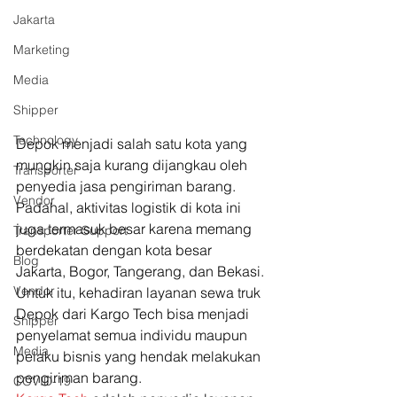
Jakarta
Marketing
Media
Shipper
Technology
Depok menjadi salah satu kota yang 
mungkin saja kurang dijangkau oleh 
Transporter
penyedia jasa pengiriman barang. 
Vendor
Padahal, aktivitas logistik di kota ini 
juga termasuk besar karena memang 
Transporter Support
berdekatan dengan kota besar 
Blog
Jakarta, Bogor, Tangerang, dan Bekasi. 
Vendor
Untuk itu, kehadiran layanan sewa truk 
Depok dari Kargo Tech bisa menjadi 
Shipper
penyelamat semua individu maupun 
Media
pelaku bisnis yang hendak melakukan 
pengiriman barang. 
COVID-19