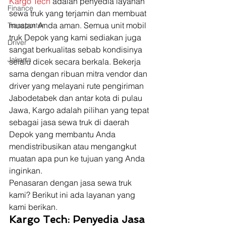
Kargo Tech
 adalah penyedia layanan 
Finance
sewa truk yang terjamin dan membuat 
muatan Anda aman. Semua unit mobil 
Transporter
truk Depok yang kami sediakan juga 
Driver
sangat berkualitas sebab kondisinya 
Jakarta
selalu dicek secara berkala. Bekerja 
sama dengan ribuan mitra vendor dan 
driver yang melayani rute pengiriman 
Jabodetabek dan antar kota di pulau 
Jawa, Kargo adalah pilihan yang tepat 
sebagai jasa sewa truk di daerah 
Depok yang membantu Anda 
mendistribusikan atau mengangkut 
muatan apa pun ke tujuan yang Anda 
inginkan.  
Penasaran dengan jasa sewa truk 
kami? Berikut ini ada layanan yang 
kami berikan. 
Kargo Tech: Penyedia Jasa 