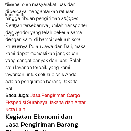
dikenal oleh masyarakat luas dan 
Finance
dipercaya mengantarkan ratusan 
Transporter
hingga ribuan pengiriman 
shipper
. 
Driver
Dengan tersebarnya jumlah transporter 
dan vendor yang telah bekerja sama 
Jakarta
dengan kami di hampir seluruh kota, 
khususnya Pulau Jawa dan Bali, maka 
kami dapat memastikan jangkauan 
yang sangat banyak dan luas. Salah 
satu layanan terbaik yang kami 
tawarkan untuk solusi bisnis Anda 
adalah pengiriman barang Jakarta 
Bali. 
Baca Juga: 
Jasa Pengiriman Cargo 
Ekspedisi Surabaya Jakarta dan Antar 
Kota Lain
Kegiatan Ekonomi dan 
Jasa Pengiriman Barang 