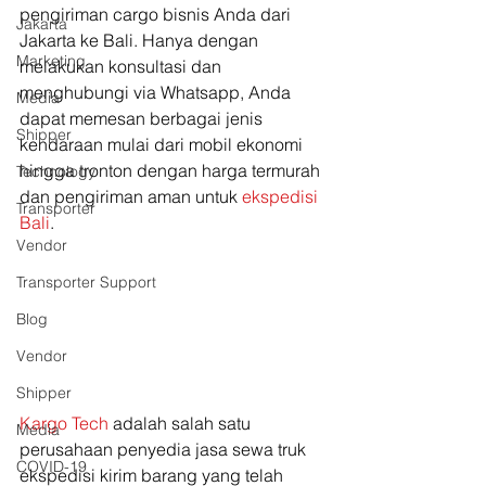
pengiriman cargo bisnis Anda dari 
Jakarta
Jakarta ke Bali. Hanya dengan 
Marketing
melakukan konsultasi dan 
menghubungi via Whatsapp, Anda 
Media
dapat memesan berbagai jenis 
Shipper
kendaraan mulai dari mobil ekonomi 
hingga tronton dengan harga termurah 
Technology
dan pengiriman aman untuk 
ekspedisi 
Transporter
Bali
. 
Vendor
Transporter Support
Blog
Vendor
Shipper
Kargo Tech
 adalah salah satu 
Media
perusahaan penyedia jasa sewa truk 
COVID-19
ekspedisi kirim barang yang telah 