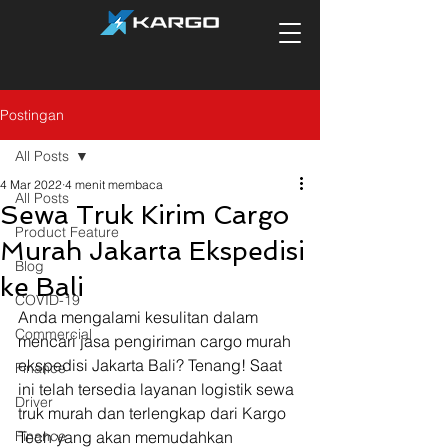
Postingan
All Posts
4 Mar 2022
4 menit membaca
All Posts
Sewa Truk Kirim Cargo
Product Feature
Murah Jakarta Ekspedisi
Blog
ke Bali
COVID-19
Anda mengalami kesulitan dalam 
Commercial
mencari jasa pengiriman cargo murah 
ekspedisi Jakarta Bali? Tenang! Saat 
Finance
ini telah tersedia layanan logistik sewa 
Driver
truk murah dan terlengkap dari Kargo 
Finance
Tech yang akan memudahkan 