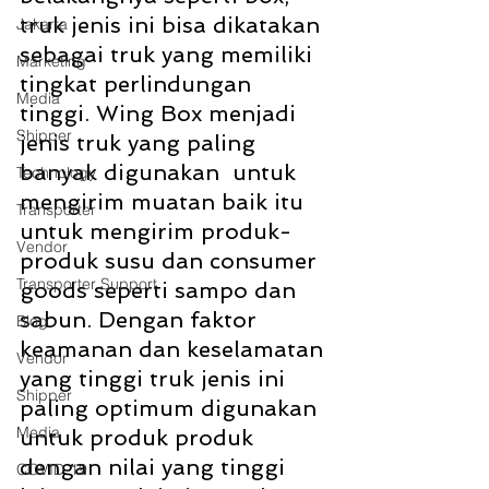
truk jenis ini bisa dikatakan 
Jakarta
sebagai truk yang memiliki 
Marketing
tingkat perlindungan 
Media
tinggi. Wing Box menjadi 
Shipper
jenis truk yang paling 
banyak digunakan  untuk 
Technology
mengirim muatan baik itu 
Transporter
untuk mengirim produk-
Vendor
produk susu dan consumer 
Transporter Support
goods seperti sampo dan 
sabun. Dengan faktor 
Blog
keamanan dan keselamatan 
Vendor
yang tinggi truk jenis ini 
Shipper
paling optimum digunakan 
Media
untuk produk produk 
dengan nilai yang tinggi 
COVID-19