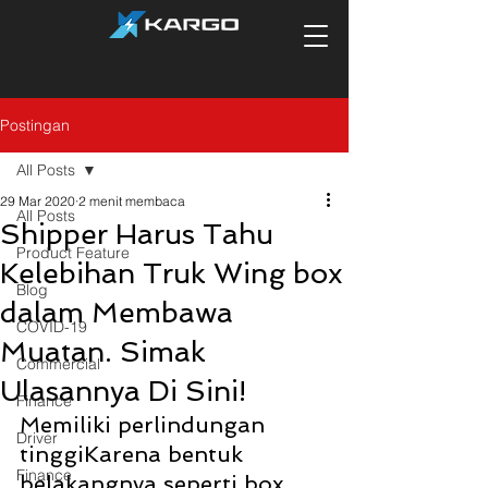
Postingan
All Posts
29 Mar 2020
2 menit membaca
All Posts
Shipper Harus Tahu
Product Feature
Kelebihan Truk Wing box
Blog
dalam Membawa
COVID-19
Muatan. Simak
Commercial
Ulasannya Di Sini!
Finance
Memiliki perlindungan 
Driver
tinggiKarena bentuk 
Finance
belakangnya seperti box, 