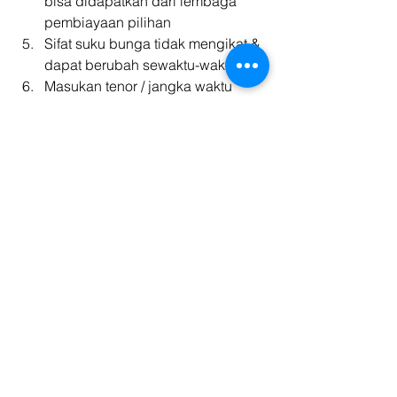
bisa didapatkan dari lembaga 
pembiayaan pilihan
Sifat suku bunga tidak mengikat & 
dapat berubah sewaktu-waktu.
Masukan tenor / jangka waktu 
cicilan 
Harga angsuran akan biasanya 
ditetapkan oleh perusahaan Leasing 
dan tiap leasing menerapkan rate 
bunga yang berbeda. Jadi bisa 
dipastikan harga angsuran yang 
diberikan pun pasti akan berbeda-
beda. Jangan sungkan untuk 
membandingkan harga leasing satu 
dengan yang lainnya agar dapat 
mendapatkan informasi mengenai 
angsuran terendah. Jangan lupa 
negosiasikan seberapa besar diskon 
yang dapat diperoleh dengan 