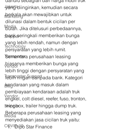
dahulu sebagian dari harga mobil truk 
Jakarta
yang diinginkan, kemudian secara 
berkala akan mewajibkan untuk 
Marketing
dilunasi dalam bentuk cicilan per 
Media
bulan. Jika ditelusuri perbedaannya, 
bank seringkali memberikan bunga 
Shipper
yang lebih rendah, namun dengan 
Technology
persyaratan yang lebih rumit. 
Transporter
Sementara perusahaan leasing 
biasanya memberikan bunga yang 
Vendor
lebih tinggi dengan persyaratan yang 
Transporter Support
lebih ringan daripada bank. Kategori 
kendaraan yang masuk dalam 
Blog
pembiayaan kendaraan adalah truk 
Vendor
engkel, colt diesel, reefer, fuso, tronton, 
wingbox, trailer hingga dump truk. 
Shipper
Beberapa perusahaan leasing yang 
Media
menyediakan jasa cicilan truk yaitu: 
COVID-19
Dipo Star Finance