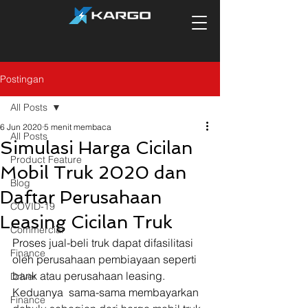
Postingan
All Posts
6 Jun 2020
5 menit membaca
All Posts
Simulasi Harga Cicilan
Product Feature
Mobil Truk 2020 dan
Blog
Daftar Perusahaan
COVID-19
Leasing Cicilan Truk
Commercial
Proses jual-beli truk dapat difasilitasi 
Finance
oleh perusahaan pembiayaan seperti 
bank atau perusahaan leasing. 
Driver
Keduanya  sama-sama membayarkan 
Finance