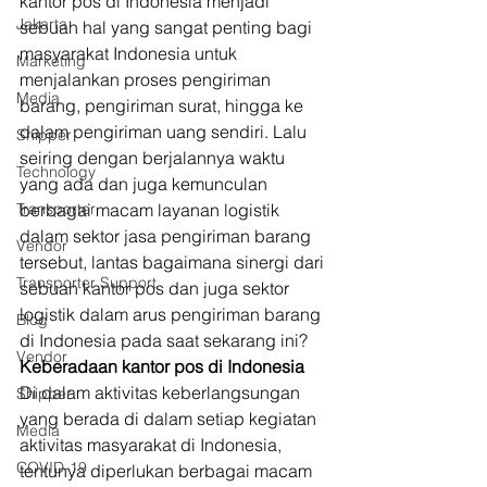
kantor pos di Indonesia menjadi 
Jakarta
sebuah hal yang sangat penting bagi 
masyarakat Indonesia untuk 
Marketing
menjalankan proses pengiriman 
Media
barang, pengiriman surat, hingga ke 
dalam pengiriman uang sendiri. Lalu 
Shipper
seiring dengan berjalannya waktu 
Technology
yang ada dan juga kemunculan 
Transporter
berbagai macam layanan logistik 
dalam sektor jasa pengiriman barang 
Vendor
tersebut, lantas bagaimana sinergi dari 
Transporter Support
sebuah kantor pos dan juga sektor 
logistik dalam arus pengiriman barang 
Blog
di Indonesia pada saat sekarang ini? 
Vendor
Keberadaan kantor pos di Indonesia
Di dalam aktivitas keberlangsungan 
Shipper
yang berada di dalam setiap kegiatan 
Media
aktivitas masyarakat di Indonesia, 
COVID-19
tentunya diperlukan berbagai macam 