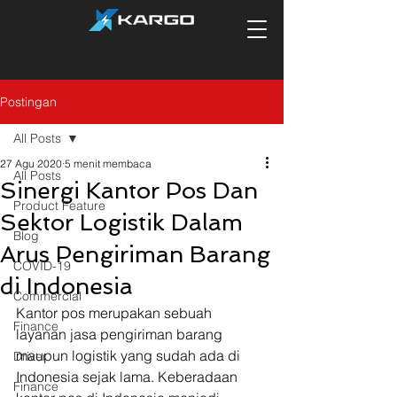
Postingan
All Posts
27 Agu 2020
5 menit membaca
All Posts
Sinergi Kantor Pos Dan
Product Feature
Sektor Logistik Dalam
Blog
Arus Pengiriman Barang
COVID-19
di Indonesia
Commercial
Kantor pos merupakan sebuah 
Finance
layanan jasa pengiriman barang 
maupun logistik yang sudah ada di 
Driver
Indonesia sejak lama. Keberadaan 
Finance