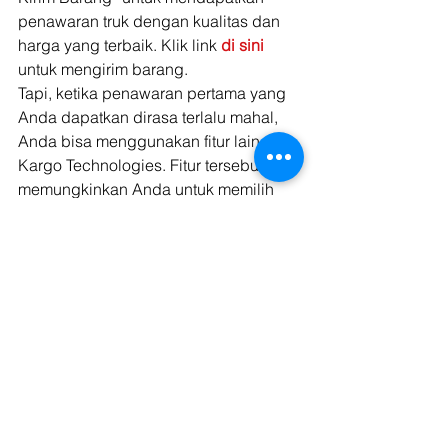
penawaran truk dengan kualitas dan 
harga yang terbaik. Klik link 
di sini
untuk mengirim barang. 
Tapi, ketika penawaran pertama yang 
Anda dapatkan dirasa terlalu mahal, 
Anda bisa menggunakan fitur lain dari 
Kargo Technologies. Fitur tersebut 
memungkinkan Anda untuk memilih 
sendiri secara manual harga yang 
cocok di kantong Anda. Bahkan Anda 
bisa melakukan proses tawar  
menawar dengan para pemilik jasa 
truk hingga harga tersebut dirasa 
cocok untuk bisnis Anda. 
Baca Juga: 
Cara
Pasarkan dan Kirim Sayur Mayur Agar 
Tetap Segar
Anda hanya akan diwajibkan untuk 