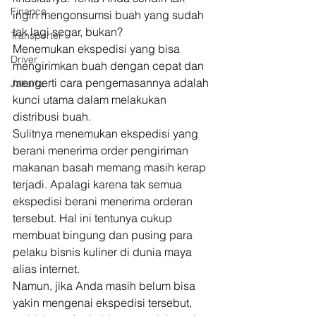
Finance
ingin mengonsumsi buah yang sudah 
tak lagi segar, bukan? 
Transporter
Menemukan ekspedisi yang bisa 
Driver
mengirimkan buah dengan cepat dan 
mengerti cara pengemasannya adalah 
Jakarta
kunci utama dalam melakukan 
distribusi buah. 
Sulitnya menemukan ekspedisi yang 
berani menerima order pengiriman 
makanan basah memang masih kerap 
terjadi. Apalagi karena tak semua 
ekspedisi berani menerima orderan 
tersebut. Hal ini tentunya cukup 
membuat bingung dan pusing para 
pelaku bisnis kuliner di dunia maya 
alias internet. 
Namun, jika Anda masih belum bisa 
yakin mengenai ekspedisi tersebut, 