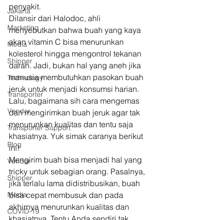
penyakit. 
Jakarta
Dilansir dari Halodoc, ahli 
Marketing
menyebutkan bahwa buah yang kaya 
akan vitamin C bisa menurunkan 
Media
kolesterol hingga mengontrol tekanan 
Shipper
darah. Jadi, bukan hal yang aneh jika 
manusia membutuhkan pasokan buah 
Technology
jeruk untuk menjadi konsumsi harian. 
Transporter
Lalu, bagaimana sih cara mengemas 
Vendor
dan mengirimkan buah jeruk agar tak 
menurunkan kualitas dan tentu saja 
Transporter Support
khasiatnya. Yuk simak caranya berikut 
Blog
ini! 
Mengirim buah bisa menjadi hal yang 
Vendor
tricky untuk sebagian orang. Pasalnya, 
Shipper
jika terlalu lama didistribusikan, buah 
Media
bisa cepat membusuk dan pada 
akhirnya menurunkan kualitas dan 
COVID-19
khasiatnya. Tentu Anda sendiri tak 