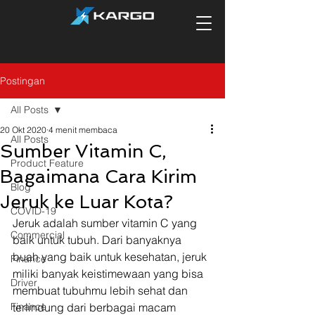
Postingan
All Posts
20 Okt 2020
4 menit membaca
All Posts
Sumber Vitamin C,
Product Feature
Bagaimana Cara Kirim
Blog
Jeruk ke Luar Kota?
COVID-19
Jeruk adalah sumber vitamin C yang 
Commercial
baik untuk tubuh. Dari banyaknya 
buah yang baik untuk kesehatan, jeruk 
Finance
miliki banyak keistimewaan yang bisa 
Driver
membuat tubuhmu lebih sehat dan 
Finance
terlindung dari berbagai macam 