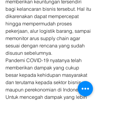
memberikan keuntungan tersendiri 
bagi kelancaran bisnis tersebut. Hal itu 
dikarenakan dapat mempercepat 
hingga mempermudah proses 
pekerjaan, alur logistik barang, sampai 
memonitor arus supply chain agar 
sesuai dengan rencana yang sudah 
disusun sebelumnya. 
Pandemi COVID-19 nyatanya telah 
memberikan dampak yang cukup 
besar kepada kehidupan masyarakat 
dan terutama kepada sektor bisnis 
maupun perekonomian di Indonesia. 
Untuk mencegah dampak yang lebih 
besar lagi kepada dua sektor tersebut, 
para pelaku usaha tentunya perlu 
memperhatikan berbagai strategi dan 
memantau arus supply chain dari 
produk yang ada agar tidak 