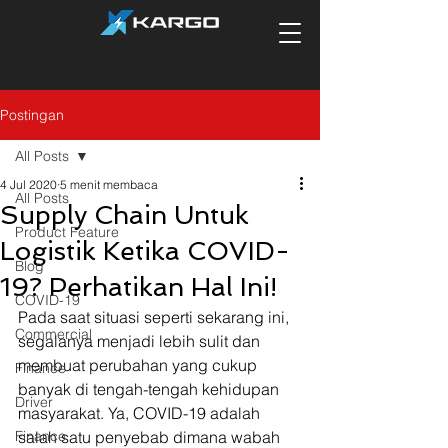
Postingan
All Posts
4 Jul 2020
5 menit membaca
All Posts
Supply Chain Untuk
Product Feature
Logistik Ketika COVID-
Blog
19? Perhatikan Hal Ini!
COVID-19
Pada saat situasi seperti sekarang ini, 
Commercial
segalanya menjadi lebih sulit dan 
membuat perubahan yang cukup 
Finance
banyak di tengah-tengah kehidupan 
Driver
masyarakat. Ya, COVID-19 adalah 
Finance
salah satu penyebab dimana wabah 