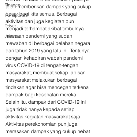
Finance
telah memberikan dampak yang cukup 
besar bagi kita semua. Berbagai 
Transporter
aktivitas dan juga kegiatan pun 
Driver
menjadi terhambat akibat timbulnya 
masalah pandemi yang sudah 
Jakarta
mewabah di berbagai belahan negara 
dari tahun 2019 yang lalu ini. Tentunya 
dengan kehadiran wabah pandemi 
virus COVID-19 di tengah-tengah 
masyarakat, membuat setiap lapisan 
masyarakat melakukan berbagai 
tindakan agar bisa mencegah terkena 
dampak bagi kesehatan mereka. 
Selain itu, dampak dari COVID-19 ini 
juga tidak hanya kepada setiap 
aktivitas kegiatan masyarakat saja. 
Aktivitas perekonomian pun juga 
merasakan dampak yang cukup hebat 