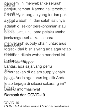
pandemi ini menyebar ke seluruh 
Jakarta
penjuru tempat. Karena hal tersebut, 
Marketing
ada banyak bagian yang terdampak 
akibat wabah ini dan salah satunya 
Media
adalah di sektor perekonomian atau 
Shipper
bisnis. Untuk itu, para pelaku usaha 
perlu memperhatikan secara 
Technology
menyeluruh supply chain untuk arus 
Transporter
logistik dari bisnis yang ada agar tetap 
Vendor
bertahan dikala wabah pandemi ini 
berlangsung. 
Transporter Support
Lantas, apa saja yang perlu 
Blog
diperhatikan di dalam supply chain 
bisnis Anda agar arus logistik Anda 
Vendor
tetap terjaga di situasi sekarang ini? 
Shipper
Berikut informasinya! 
Media
Dampak dari COVID-19
COVID-19
COVID-19 atau virus Corona nyatanya 