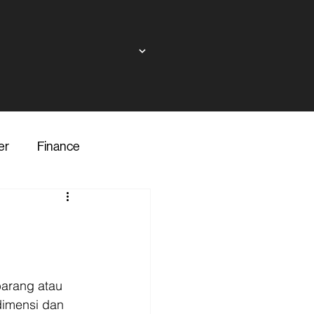
er
Finance
ndor
inance
Transporter
barang atau 
dimensi dan 