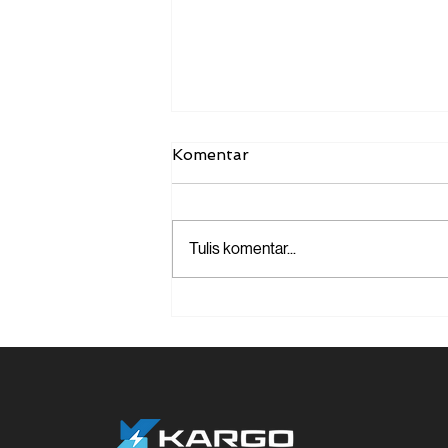
Komentar
Tulis komentar...
Sewa Blindvan Jakarta:
Solusi Efisiensi Logistik &
Bebas Ganjil Genap