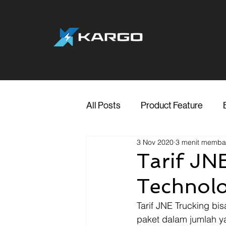
All Posts
Product Feature
3 Nov 2020
3 menit memb
Jakarta
Marketing
Me
Tarif JN
Technolo
Transporter Support
Blog
Tarif JNE Trucking bi
paket dalam jumlah y