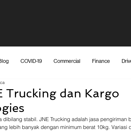
Blog
COVID-19
Commercial
Finance
Driv
aca
dia
Shipper
Technology
Transporter
Ve
E Trucking dan Kargo
gies
Vendor
Shipper
Media
COVID-19
F
sa dibilang stabil. JNE Trucking adalah jasa pengiriman 
ang lebih banyak dengan minimum berat 10kg. Variasi 