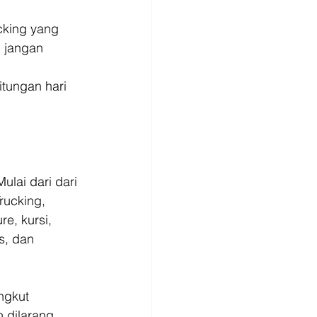
cking yang 
 jangan 
tungan hari 
ulai dari dari 
rucking, 
e, kursi, 
s, dan 
ngkut 
 dilarang 