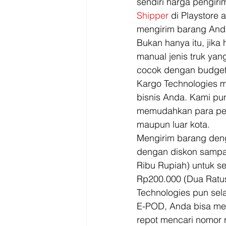
sendiri harga pengir
Shipper
 di Playstore a
mengirim barang And
Bukan hanya itu, jika
manual jenis truk ya
cocok dengan budget
Kargo Technologies m
bisnis Anda. Kami pu
memudahkan para peb
maupun luar kota. 
Mengirim barang deng
dengan diskon sampa
Ribu Rupiah) untuk se
Rp200.000 (Dua Ratus
Technologies pun sel
E-POD, Anda bisa me
repot mencari nomor 