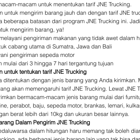
macam-macam untuk menentukan tarif JNE Trucking. 
n untuk mengirim barang jauh dan dengan tarif JNE tru
a beberapa batasan dari program JNE Trucking ini. Jadi
tuk mengirim barang, ya! 
 melayani pengiriman makanan yang tidak awet dalam hi
tuk cabang utama di Sumatra, Jawa dan Bali 
yani pengiriman sepeda motor 
 mulai dari 3 hingga 7 hari tergantung tujuan 
 untuk tentukan tarif JNE Trucking
sa ditentukan dengan jenis barang yang Anda kirimkan. M
rang akan memengaruhi tarif JNE Trucking. Lewat JNE T
imkan bermacam-macam jenis barang mulai dari furnitur
ine, perabot, baju, sepeda motor, brankas, lemari, kulka
n berat lebih dari 10kg dan ukuran besar lainnya. 
larang Dalam Pengirim JNE Trucking
daluwarsa dalam hitungan haru memang tak boleh dia
ing, ada berbagai jenis barang lain yang tak bisa dan