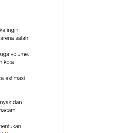
ka ingin 
arena salah 
juga volume. 
n kota 
a estimasi 
nyak dan 
 macam 
nentukan 