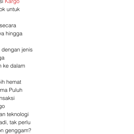
i 
Kargo 
ok untuk 
 secara 
ya hingga 
 dengan jenis 
ga 
 ke dalam 
ih hemat 
ma Puluh 
nsaksi 
go 
n teknologi 
di, tak perlu 
pon genggam? 