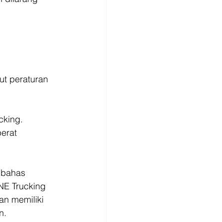
t peraturan 
cking. 
erat 
mbahas 
NE Trucking 
n memiliki 
n. 