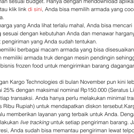
iman sesuai budget. Hanya dengan mendownload aplikas
tau klik link 
di sini
, Anda bisa memilih armada yang coc
a. 
 harga yang Anda lihat terlalu mahal, Anda bisa mencari
ng sesuai dengan kebutuhan Anda dan menawar hargan
 pengiriman yang Anda sudah tentukan. 
emiliki berbagai macam armada yang bisa disesuaikan
n memiliki armada truk dengan mesin pendingin sehing
isnis frozen food untuk mengirimkan barang dagangan
an Kargo Technologies di bulan November pun kini leb
i 25% dengan maksimal nominal Rp150.000 (Seratus Li
tiap transaksi. Anda hanya perlu melakukan minimal tra
 Ribu Rupiah) untuk mendapatkan diskon tersebut.Kar
alu memberikan layanan yang terbaik untuk Anda. Denga
lakukan 
live tracking
 untuk setiap pengiriman barang. Ja
resi, Anda sudah bisa memantau pengiriman lewat tel