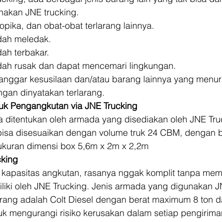
nakan JNE trucking. 
ropika, dan obat-obat terlarang lainnya.
ah meledak.
ah terbakar.
ah rusak dan dapat mencemari lingkungan.
nggar kesusilaan dan/atau barang lainnya yang menuru
an dinyatakan terlarang. 
uk Pengangkutan via JNE Trucking
a ditentukan oleh armada yang disediakan oleh JNE Tru
bisa disesuaikan dengan volume truk 24 CBM, dengan b
 ukuran dimensi box 5,6m x 2m x 2,2m 
cking
apasitas angkutan, rasanya nggak komplit tanpa me
liki oleh JNE Trucking. Jenis armada yang digunakan J
ang adalah Colt Diesel dengan berat maximum 8 ton da
uk mengurangi risiko kerusakan dalam setiap pengirima