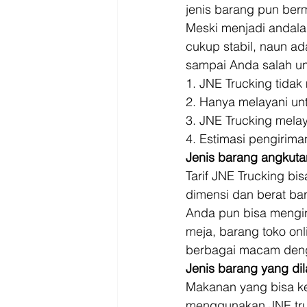
Driver
Jakarta
jenis barang pun ber
Meski menjadi andala
cukup stabil, naun ad
sampai Anda salah un
1. JNE Trucking tidak
2. Hanya melayani un
3. JNE Trucking mela
4. Estimasi pengiriman
Jenis barang angkutan
Tarif JNE Trucking bi
dimensi dan berat ba
Anda pun bisa mengir
meja, barang toko onl
berbagai macam denga
Jenis barang yang di
Makanan yang bisa ke
menggunakan JNE truck