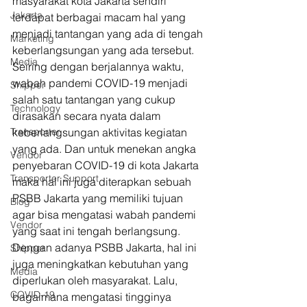
masyarakat kota Jakarta sendiri 
Jakarta
terdapat berbagai macam hal yang 
menjadi tantangan yang ada di tengah 
Marketing
keberlangsungan yang ada tersebut. 
Media
Seiring dengan berjalannya waktu, 
wabah pandemi COVID-19 menjadi 
Shipper
salah satu tantangan yang cukup 
Technology
dirasakan secara nyata dalam 
Transporter
keberlangsungan aktivitas kegiatan 
yang ada. Dan untuk menekan angka 
Vendor
penyebaran COVID-19 di kota Jakarta 
Transporter Support
maka hal ini juga diterapkan sebuah 
PSBB Jakarta yang memiliki tujuan 
Blog
agar bisa mengatasi wabah pandemi 
Vendor
yang saat ini tengah berlangsung. 
Dengan adanya PSBB Jakarta, hal ini 
Shipper
juga meningkatkan kebutuhan yang 
Media
diperlukan oleh masyarakat. Lalu, 
COVID-19
bagaimana mengatasi tingginya 