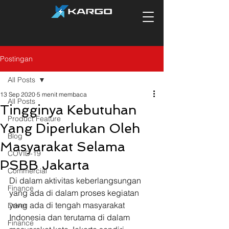
Postingan
All Posts
13 Sep 2020
5 menit membaca
All Posts
Tingginya Kebutuhan
Product Feature
Yang Diperlukan Oleh
Blog
Masyarakat Selama
COVID-19
PSBB Jakarta
Commercial
Di dalam aktivitas keberlangsungan 
Finance
yang ada di dalam proses kegiatan 
yang ada di tengah masyarakat 
Driver
Indonesia dan terutama di dalam 
Finance