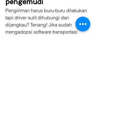
pengemudi
Pengiriman harus buru-buru dilakukan 
tapi driver sulit dihubungi dan 
dijangkau? Tenang! Jika sudah 
mengadopsi software transportasi 
logistik TMS, masalah seperti ini sudah 
tidak ada lagi! Karena NFT TMS 
terintegrasi langsung dengan aplikasi 
driver. Jadi, Anda bisa langsung 
terhubung dengan pengemudi. 
Selain itu, Anda juga bisa mendapat 
informasi pengiriman yang real time, 
pembaruan status menggunakan 
Geofencing, perangkat dengan GPS, 
dan pembaruan status manual oleh 
pengemudi.  
4. 
Real Time Tracker
Karena terkoneksi langsung oleh 