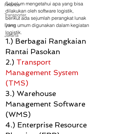
Sebelum mengetahui apa yang bisa 
Finance
dilakukan oleh software logistik, 
Transporter
berikut ada sejumlah perangkat lunak 
yang umum digunakan dalam kegiatan 
Driver
logistik. 
Jakarta
1.) Berbagai Rangkaian 
Rantai Pasokan
2.) 
Transport 
Management System 
(TMS)
3.) Warehouse 
Management Software 
(WMS) 
4.) Enterprise Resource 