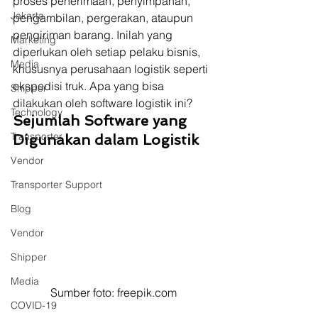
proses penerimaan, penyimpanan, 
Jakarta
pengambilan, pergerakan, ataupun 
pengiriman barang. Inilah yang 
Marketing
diperlukan oleh setiap pelaku bisnis, 
Media
khususnya perusahaan logistik seperti 
ekspedisi truk. Apa yang bisa 
Shipper
dilakukan oleh software logistik ini? 
Technology
Sejumlah Software yang 
Transporter
Digunakan dalam Logistik
Vendor
Transporter Support
Blog
Vendor
Shipper
Media
Sumber foto: freepik.com
COVID-19