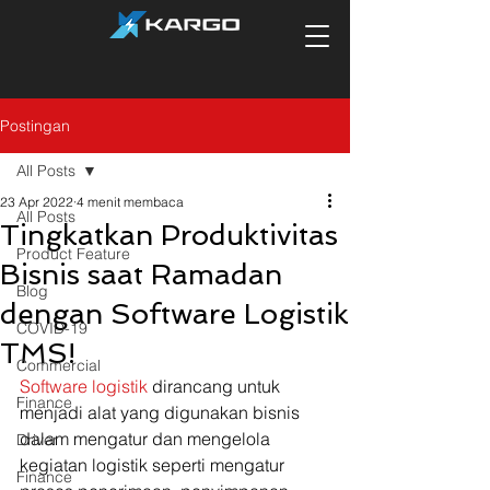
Postingan
All Posts
23 Apr 2022
4 menit membaca
All Posts
Tingkatkan Produktivitas
Product Feature
Bisnis saat Ramadan
Blog
dengan Software Logistik
COVID-19
TMS!
Commercial
Software logistik
 dirancang untuk 
Finance
menjadi alat yang digunakan bisnis 
dalam mengatur dan mengelola 
Driver
kegiatan logistik seperti mengatur 
Finance