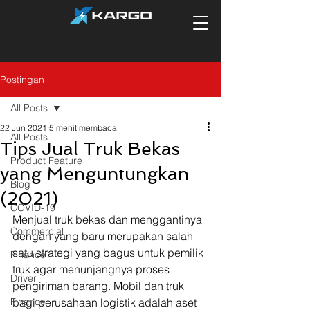
Postingan
All Posts
22 Jun 2021
5 menit membaca
All Posts
Tips Jual Truk Bekas
Product Feature
yang Menguntungkan
Blog
(2021)
COVID-19
Menjual truk bekas dan menggantinya 
Commercial
dengan yang baru merupakan salah 
satu strategi yang bagus untuk pemilik 
Finance
truk agar menunjangnya proses 
Driver
pengiriman barang. Mobil dan truk 
Finance
bagi perusahaan logistik adalah aset 