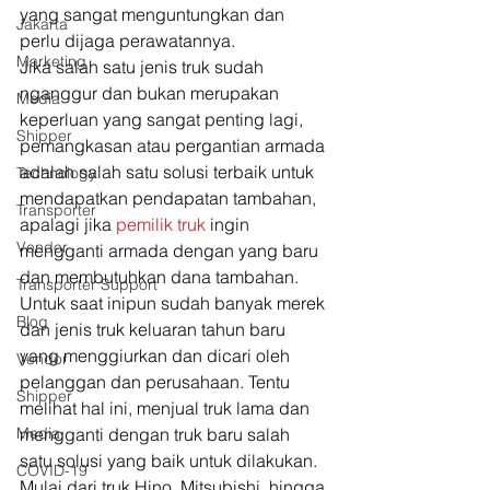
yang sangat menguntungkan dan 
Jakarta
perlu dijaga perawatannya. 
Marketing
Jika salah satu jenis truk sudah 
nganggur dan bukan merupakan 
Media
keperluan yang sangat penting lagi, 
Shipper
pemangkasan atau pergantian armada 
adalah salah satu solusi terbaik untuk 
Technology
mendapatkan pendapatan tambahan, 
Transporter
apalagi jika 
pemilik truk
 ingin 
Vendor
mengganti armada dengan yang baru 
dan membutuhkan dana tambahan. 
Transporter Support
Untuk saat inipun sudah banyak merek 
Blog
dan jenis truk keluaran tahun baru 
yang menggiurkan dan dicari oleh 
Vendor
pelanggan dan perusahaan. Tentu 
Shipper
melihat hal ini, menjual truk lama dan 
Media
mengganti dengan truk baru salah 
satu solusi yang baik untuk dilakukan. 
COVID-19
Mulai dari truk Hino, Mitsubishi, hingga 