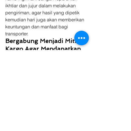
ikhtiar dan jujur dalam melakukan 
pengiriman, agar hasil yang dipetik 
kemudian hari juga akan memberikan 
keuntungan dan manfaat bagi 
transporter. 
Bergabung Menjadi Mitra 
Kargo Agar Mendapatkan 
Banyak Muatan yang 
Menguntungkan
Armada pengiriman berfungsi sebagai 
alat transportasi pengiriman dengan 
kapasitas muatan besar. Tentu sebuah 
truk butuh perawatan, supir perlu 
digaji dan masih banyak lagi untuk 
menunjang 
cash flow
 jasa logistik. 
Perlunya muatan rutin, muatan balen, 
dan muatan sekali jalan adalah 
pendapatan utama yang dicari oleh 