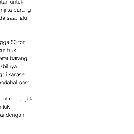
tan untuk 
 jika barang 
a saat lalu 
gga 50 ton 
an truk 
rat barang. 
abilnya 
gi karoseri 
padahal cara 
ulit menanjak 
ntuk 
uai dengan 