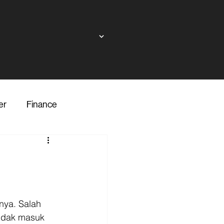
er
Finance
ndor
inance
Transporter
nya. Salah 
idak masuk 