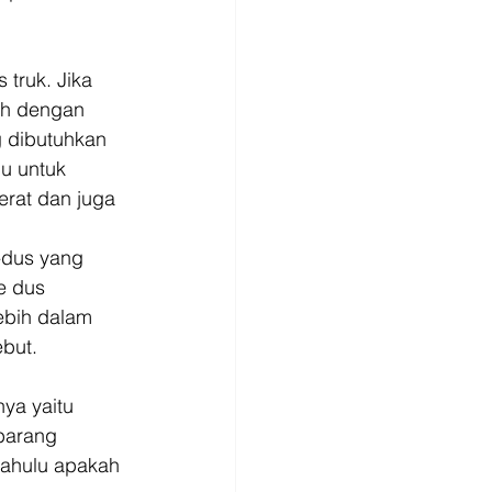
truk. Jika 
ah dengan 
 dibutuhkan 
lu untuk 
rat dan juga 
-dus yang 
e dus 
ebih dalam 
but. 
ya yaitu 
barang 
dahulu apakah 