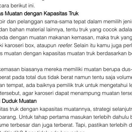
ara berikut ini. 
as Muatan dengan Kapasitas Truk
ir dan pelanggan sama-sama tepat dalam memilih jenis 
an bahan material lainnya, tentu truk yang cocok adal
beda dengan muatan makanan kemasan, maka truk yang
ki karoseri box, ataupun 
reefer.
 Selain itu kamu juga per
 muatan dengan kapasitas muatan truk berdasarkan be
kemasan biasanya mereka memiliki muatan berupa dus
rat pada total dus tidak berat namun tentu saja volum
n tempat, ada baiknya pemilik truk untuk mengetahui l
tersebut, agar karoseri dapat menampung muatan terse
si Duduk Muatan
itas truk dengan kapasitas muatannya, strategi selanjutn
barang. Untuk tahap pertama masukan terlebih dahulu 
me terbesar dan juga terberat. Tapi, pastikan terlebih 