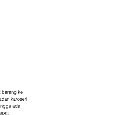
 barang ke 
dan karoseri 
ingga ada 
apat 