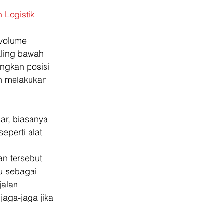
Logistik 
 volume 
aling bawah 
ngkan posisi 
an melakukan 
r, biasanya 
perti alat 
an tersebut 
u sebagai 
alan 
jaga-jaga jika 