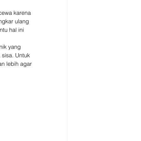
cewa karena 
ngkar ulang 
u hal ini 
nik yang 
sisa. Untuk 
n lebih agar 