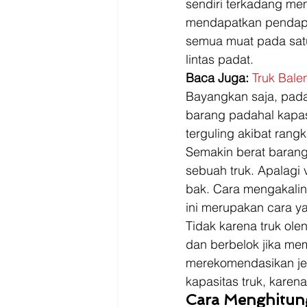
sendiri terkadang me
mendapatkan pendapat
semua muat pada satu 
lintas padat. 
Baca Juga:
Truk Bale
Bayangkan saja, pada
barang padahal kapasi
terguling akibat ran
Semakin berat barang
sebuah truk. Apalagi 
bak. Cara mengakaliny
ini merupakan cara 
Tidak karena truk ole
dan berbelok jika mem
merekomendasikan jeni
kapasitas truk, karena
Cara Menghitun