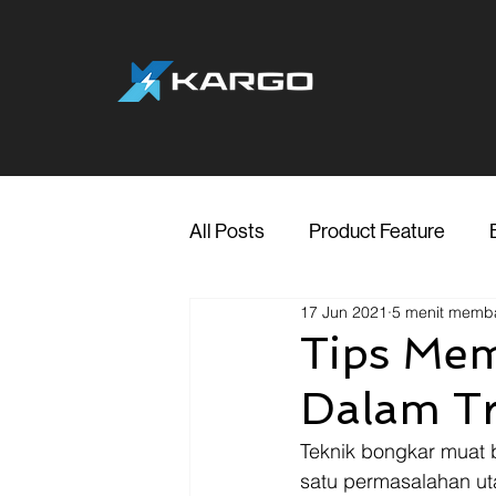
All Posts
Product Feature
17 Jun 2021
5 menit memb
Jakarta
Marketing
Me
Tips Mem
Dalam T
Transporter Support
Blog
Teknik bongkar muat b
satu permasalahan ut