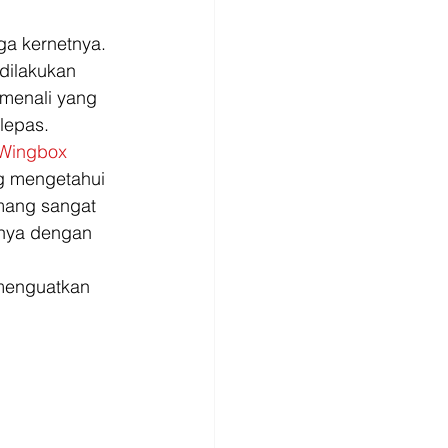
uga kernetnya. 
 dilakukan 
menali yang 
lepas. 
 Wingbox
ng mengetahui 
emang sangat 
anya dengan 
 menguatkan 