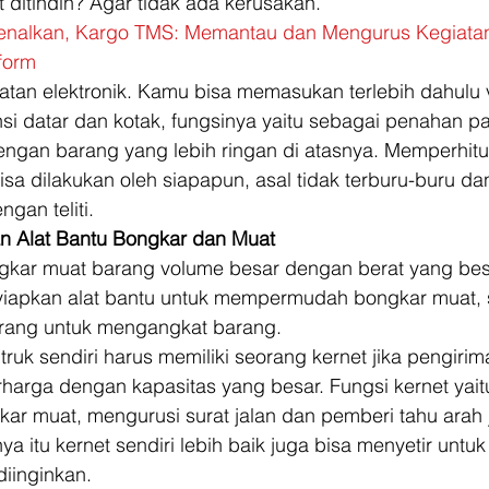
 ditindih? Agar tidak ada kerusakan.  
nalkan, Kargo TMS: Memantau dan Mengurus Kegiatan 
form
atan elektronik. Kamu bisa memasukan terlebih dahulu
i datar dan kotak, fungsinya yaitu sebagai penahan p
engan barang yang lebih ringan di atasnya. Memperhitu
sa dilakukan oleh siapapun, asal tidak terburu-buru d
gan teliti.  
n Alat Bantu Bongkar dan Muat
kar muat barang volume besar dengan berat yang besa
apkan alat bantu untuk mempermudah bongkar muat, se
orang untuk mengangkat barang.  
truk sendiri harus memiliki seorang kernet jika pengirim
erharga dengan kapasitas yang besar. Fungsi kernet yait
ar muat, mengurusi surat jalan dan pemberi tahu arah j
a itu kernet sendiri lebih baik juga bisa menyetir untuk 
diinginkan. 