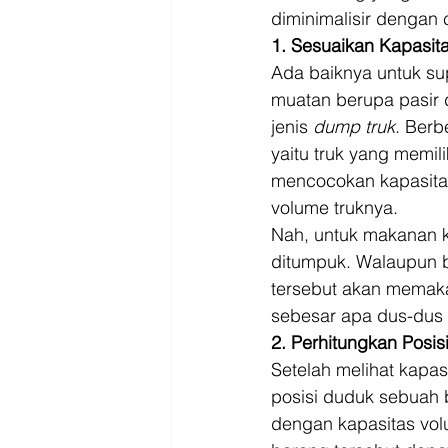
diminimalisir dengan c
1. Sesuaikan Kapasit
Ada baiknya untuk sup
muatan berupa pasir d
jenis 
dump truk
. Ber
yaitu truk yang memili
mencocokan kapasitas
volume truknya. 
Nah, untuk makanan 
ditumpuk. Walaupun be
tersebut akan memaka
sebesar apa dus-dus 
2. Perhitungkan Posi
Setelah melihat kapas
posisi duduk sebuah 
dengan kapasitas volu