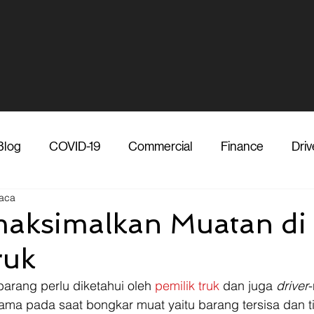
Blog
COVID-19
Commercial
Finance
Driv
aca
dia
Shipper
Technology
Transporter
Ve
aksimalkan Muatan di
ruk
Vendor
Shipper
Media
COVID-19
F
arang perlu diketahui oleh 
pemilik truk
 dan juga 
driver
-
ama pada saat bongkar muat yaitu barang tersisa dan t