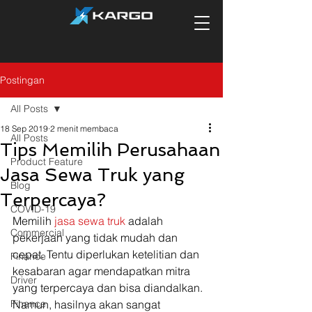
Postingan
All Posts
18 Sep 2019
2 menit membaca
All Posts
Tips Memilih Perusahaan
Product Feature
Jasa Sewa Truk yang
Blog
Terpercaya?
COVID-19
Memilih 
jasa sewa truk
 adalah 
Commercial
pekerjaan yang tidak mudah dan 
cepat. Tentu diperlukan ketelitian dan 
Finance
kesabaran agar mendapatkan mitra 
Driver
yang terpercaya dan bisa diandalkan. 
Finance
Namun, hasilnya akan sangat 