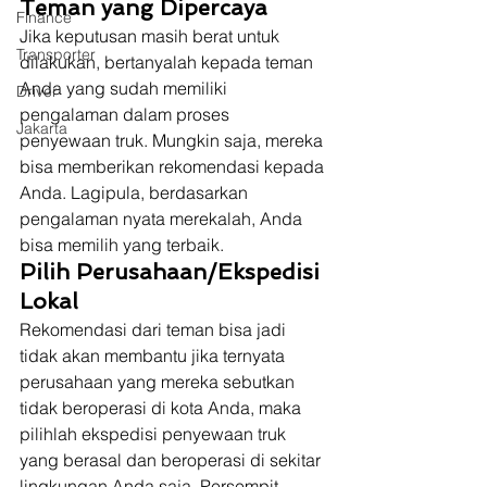
Teman yang Dipercaya
Finance
Jika keputusan masih berat untuk 
Transporter
dilakukan, bertanyalah kepada teman 
Anda yang sudah memiliki 
Driver
pengalaman dalam proses 
Jakarta
penyewaan truk. Mungkin saja, mereka 
bisa memberikan rekomendasi kepada 
Anda. Lagipula, berdasarkan 
pengalaman nyata merekalah, Anda 
bisa memilih yang terbaik. 
Pilih Perusahaan/Ekspedisi 
Lokal
Rekomendasi dari teman bisa jadi 
tidak akan membantu jika ternyata 
perusahaan yang mereka sebutkan 
tidak beroperasi di kota Anda, maka 
pilihlah ekspedisi penyewaan truk 
yang berasal dan beroperasi di sekitar 
lingkungan Anda saja. Persempit 