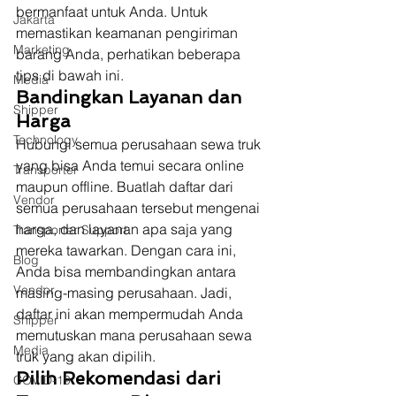
bermanfaat untuk Anda. Untuk 
Jakarta
memastikan keamanan pengiriman 
Marketing
barang Anda, perhatikan beberapa 
tips di bawah ini. 
Media
Bandingkan Layanan dan 
Shipper
Harga
Technology
Hubungi semua perusahaan sewa truk 
yang bisa Anda temui secara online 
Transporter
maupun offline. Buatlah daftar dari 
Vendor
semua perusahaan tersebut mengenai 
harga, dan layanan apa saja yang 
Transporter Support
mereka tawarkan. Dengan cara ini, 
Blog
Anda bisa membandingkan antara 
Vendor
masing-masing perusahaan. Jadi, 
daftar ini akan mempermudah Anda 
Shipper
memutuskan mana perusahaan sewa 
Media
truk yang akan dipilih. 
Pilih Rekomendasi dari 
COVID-19