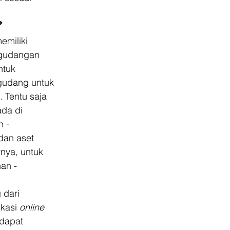
?
rgudangan 
ntuk 
gudang untuk 
 Tentu saja 
da di 
 - 
dan aset 
nya, untuk 
an - 
 dari 
kasi 
online
dapat 