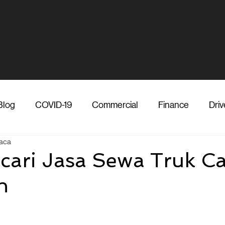
Blog
COVID-19
Commercial
Finance
Driv
aca
dia
Shipper
Technology
Transporter
Ve
cari Jasa Sewa Truk Ca
h
Vendor
Shipper
Media
COVID-19
F