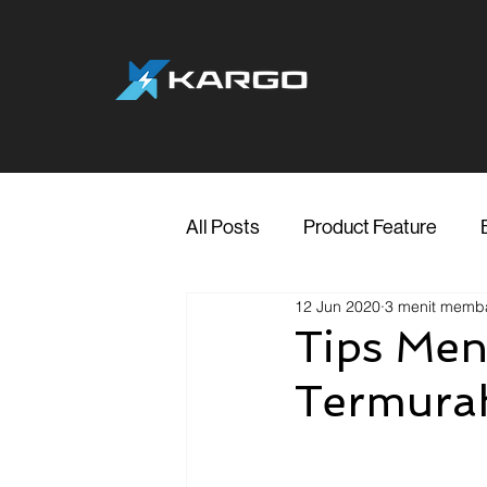
All Posts
Product Feature
12 Jun 2020
3 menit memb
Jakarta
Marketing
Me
Tips Men
Termura
Transporter Support
Blog