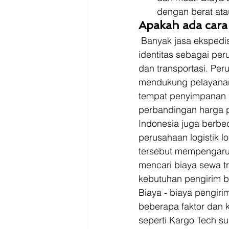
dengan berat atau
Apakah ada cara 
 Banyak jasa ekspedisi di Indonesia yang merupakan perusahaan lokal dan memiliki 
identitas sebagai pe
dan transportasi. Per
mendukung pelayanann
tempat penyimpanan ba
perbandingan harga p
Indonesia juga berbe
perusahaan logistik l
tersebut mempengaruhi
mencari biaya sewa tr
kebutuhan pengirim b
Biaya - biaya pengiri
beberapa faktor dan k
seperti Kargo Tech 