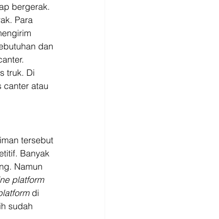
tap bergerak. 
ak. Para 
engirim 
kebutuhan dan 
anter. 
 truk. Di 
 canter atau 
man tersebut 
itif. Banyak 
ang. Namun 
ine platform 
platform 
di 
ih sudah 