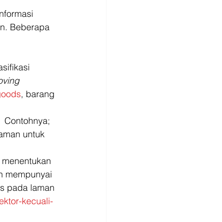
an. Beberapa 
asifikasi 
oving 
goods
, barang 
.  Contohnya; 
aman untuk 
uk menentukan 
dan mempunyai 
ses pada laman 
ektor-kecuali-