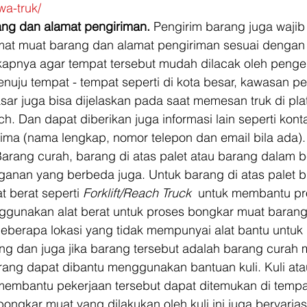
wa-truk/
ng dan alamat pengiriman. 
Pengirim barang juga wajib
at muat barang dan alamat pengiriman sesuai dengan
kapnya agar tempat tersebut mudah dilacak oleh penge
enuju tempat - tempat seperti di kota besar, kawasan p
asar juga bisa dijelaskan pada saat memesan truk di pla
ch. Dan dapat diberikan juga informasi lain seperti kont
ima (nama lengkap, nomor telepon dan email bila ada).
Barang curah, barang di atas palet atau barang dalam b
nan yang berbeda juga. Untuk barang di atas palet b
 berat seperti 
Forklift/Reach Truck 
 untuk membantu pr
ggunakan alat berat untuk proses bongkar muat barang 
berapa lokasi yang tidak mempunyai alat bantu untuk
ng dan juga jika barang tersebut adalah barang curah 
ang dapat dibantu menggunakan bantuan kuli. Kuli atau
embantu pekerjaan tersebut dapat ditemukan di tempa
ongkar muat yang dilakukan oleh kuli ini juga bervarias