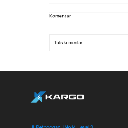
Komentar
Tulis komentar...
Kilas Balik Logistik 2022:
Peran Kargo Tech dalam
Ekosistem Logistik
Indonesia
Jl. Petogogan II No.14, Level 3,