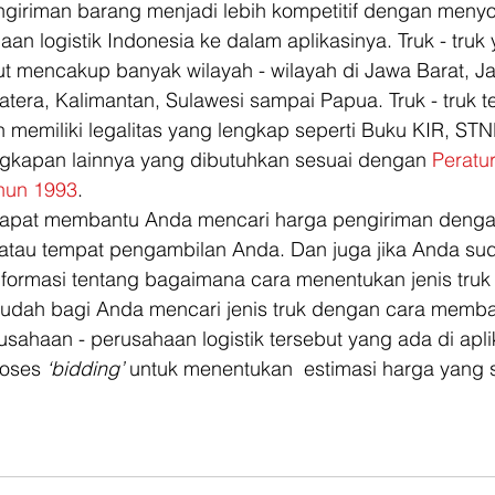
giriman barang menjadi lebih kompetitif dengan menyort
n logistik Indonesia ke dalam aplikasinya. Truk - truk 
ut mencakup banyak wilayah - wilayah di Jawa Barat, J
atera, Kalimantan, Sulawesi sampai Papua. Truk - truk t
an memiliki legalitas yang lengkap seperti Buku KIR, STN
gkapan lainnya yang dibutuhkan sesuai dengan 
Peratu
hun 1993
.  
dapat membantu Anda mencari harga pengiriman denga
 atau tempat pengambilan Anda. Dan juga jika Anda su
ormasi tentang bagaimana cara menentukan jenis truk d
mudah bagi Anda mencari jenis truk dengan cara memb
sahaan - perusahaan logistik tersebut yang ada di apli
oses 
‘bidding’
 untuk menentukan  estimasi harga yang 
.