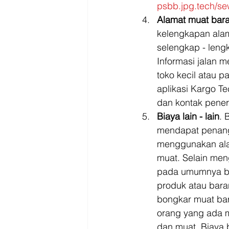
psbb.jpg.tech/se
Alamat muat bara
kelengkapan alam
selengkap - leng
Informasi jalan m
toko kecil atau p
aplikasi Kargo Te
dan kontak pener
Biaya lain - lain
. 
mendapat penanga
menggunakan alat
muat. Selain men
pada umumnya be
produk atau bara
bongkar muat bar
orang yang ada m
dan muat. Biaya b