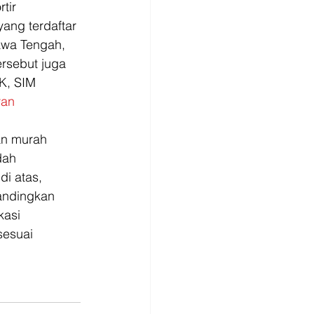
ir  
yang terdaftar 
awa Tengah, 
ersebut juga 
K, SIM 
ran 
n murah 
dah 
i atas, 
andingkan 
kasi 
sesuai 