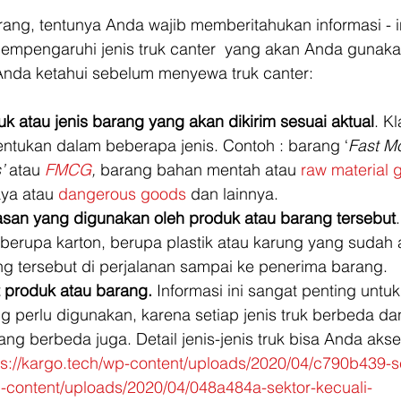
empengaruhi jenis truk canter  yang akan Anda gunak
 Anda ketahui sebelum menyewa truk canter:
k atau jenis barang yang akan dikirim sesuai aktual
. Kl
entukan dalam beberapa jenis. Contoh : barang ‘
Fast M
’
 atau 
FMCG
, 
barang bahan mentah atau 
raw material 
ya atau 
dangerous goods
 dan lainnya. 
san yang digunakan oleh produk atau barang tersebut
erupa karton, berupa plastik atau karung yang sudah 
g tersebut di perjalanan sampai ke penerima barang. 
 produk atau barang.
 Informasi ini sangat penting unt
ang perlu digunakan, karena setiap jenis truk berbeda 
ang berbeda juga. Detail jenis-jenis truk bisa Anda ak
ttps://kargo.tech/wp-content/uploads/2020/04/c790b439-s
-content/uploads/2020/04/048a484a-sektor-kecuali-