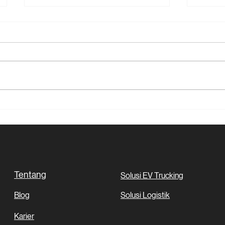
Aktif Tingkatkan
Kontr
Produktivitas Transporter,
dan C
Kargo Nexus Tawarkan
Logis
Solusi TMS
Lingk
Tentang
Solusi EV Trucking
Blog
Solusi Logistik
Karier