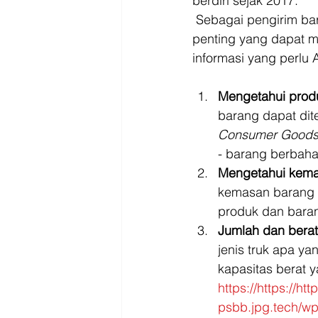
berdiri sejak 2017.  
 Sebagai pengirim barang, tentunya Anda wajib memberitahukan informasi - informasi 
penting yang dapat m
informasi yang perlu
Mengetahui produ
barang dapat dit
Consumer Goods
- barang berbaha
Mengetahui kema
kemasan barang b
produk dan baran
Jumlah dan berat
jenis truk apa y
kapasitas berat y
https://https://h
psbb.jpg.tech/wp