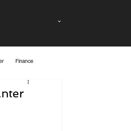
er
Finance
ndor
nter
inance
Transporter