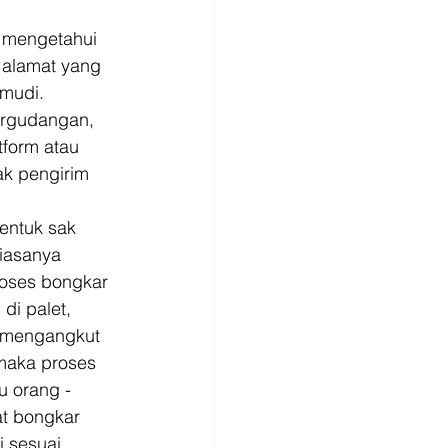
 mengetahui 
 alamat yang 
mudi. 
ergudangan, 
tform atau 
ak pengirim 
entuk sak 
iasanya 
oses bongkar 
di palet, 
 mengangkut 
maka proses 
 orang - 
t bongkar 
i sesuai 