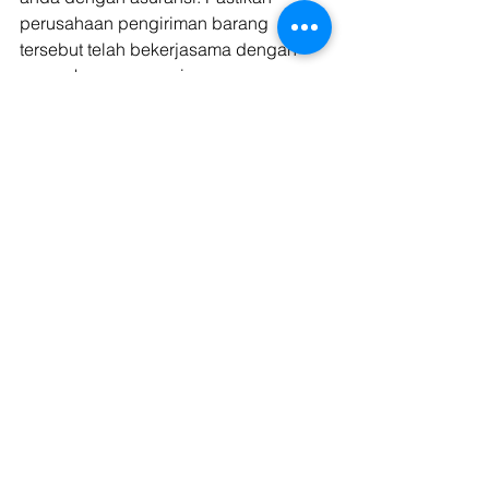
perusahaan pengiriman barang 
tersebut telah bekerjasama dengan 
perusahaan asuransi.
Pertanyaannya adalah, dimana Anda 
bisa menemukan perusahaan yang 
memiliki enam point tersebut? 
Kargo.Tech hadir untuk Anda dengan 
menawarkan keunggulan tersebut. 
Coba dan rasakan kemudahan serta 
keamanan untuk muatan Anda dengan 
menggunakan Kargo.Tech sekarang 
juga. 
Blog
Shipper