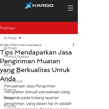
Postingan
All Posts
25 Mar 2020
3 menit membaca
All Posts
Tips Mendapatkan Jasa
Product Feature
Pengiriman Muatan
Blog
yang Berkualitas Untuk
COVID-19
Anda
Commercial
Perusahaan Jasa Pengiriman 
Finance
merupakan sebuah perusahaan yang 
bergerak pada bidang layanan 
Driver
pengiriman, yang dalam hal ini adalah 
Finance