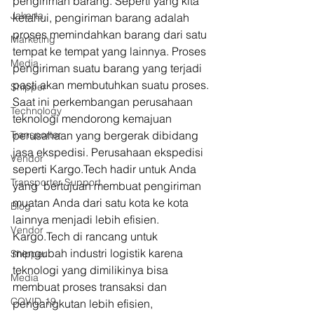
pengiriman barang. Seperti yang kita 
Jakarta
ketahui, pengiriman barang adalah 
proses memindahkan barang dari satu 
Marketing
tempat ke tempat yang lainnya. Proses 
Media
pengiriman suatu barang yang terjadi 
pasti akan membutuhkan suatu proses. 
Shipper
Saat ini perkembangan perusahaan 
Technology
teknologi mendorong kemajuan 
Transporter
perusahaan yang bergerak dibidang 
jasa ekspedisi. Perusahaan ekspedisi 
Vendor
seperti Kargo.Tech hadir untuk Anda 
Transporter Support
yang  bertujuan membuat pengiriman 
muatan Anda dari satu kota ke kota 
Blog
lainnya menjadi lebih efisien. 
Vendor
Kargo.Tech di rancang untuk 
mengubah industri logistik karena 
Shipper
teknologi yang dimilikinya bisa 
Media
membuat proses transaksi dan 
COVID-19
pengangkutan lebih efisien, 