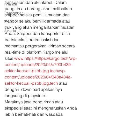
transparan dan akuntabel. Dalam 
Finance
pengiriman barang akan melibatkan 
Transporter
shipper selaku pemilik muatan dan 
Vendor selaku pemilik armada atau 
Driver
truk yang akan mengantarkan muatan 
Jakarta
Anda. Shipper dan transporter bisa 
berinteraksi, bertransaksi dan 
memantau pergerakan kiriman secara 
real-time di platform Kargo melalui 
situs 
www.https://https://kargo.tech/wp-
content/uploads/2020/04/c790b439-
sektor-kecuali-psbb.jpg.tech/wp-
content/uploads/2020/04/048a484a-
sektor-kecuali-psbb.jpg.tech
 atau 
dengan  download aplikasinya 
langsung di playstore. 
Maraknya jasa pengiriman atau 
ekspedisi saat ini mengharuskan Anda 
lebih berhati-hati dan waspada 