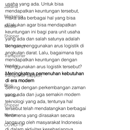
usaha yang ada. Untuk bisa 
Jakarta
mendapatkan keuntungan tersebut, 
Marketing
maka ada berbagai hal yang bisa 
dilakukan agar bisa mendapatkan 
Media
keuntungan ini bagi para unit usaha 
Shipper
yang ada dan salah satunya adalah 
dengan menggunakan arus logistik di 
Technology
angkutan darat. Lalu, bagaimana tips 
Transporter
mendapatkan keuntungan dengan 
Vendor
menggunakan arus logistik tersebut? 
Meningkatnya pemenuhan kebutuhan 
Transporter Support
di era modern
Blog
Seiring dengan perkembangan zaman 
yang ada dan juga semakin modern 
Vendor
teknologi yang ada, tentunya hal 
Shipper
tersebut telah mendatangkan berbagai 
Media
fenomena yang dirasakan secara 
langsung oleh masyarakat Indonesia 
COVID-19
di dalam aktivitas kesehariannya 