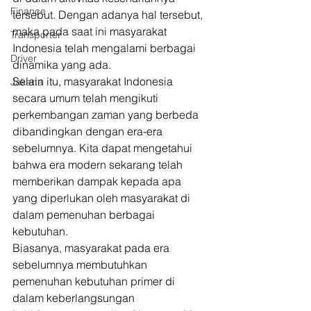
Finance
tersebut. Dengan adanya hal tersebut, 
maka pada saat ini masyarakat 
Transporter
Indonesia telah mengalami berbagai 
Driver
dinamika yang ada. 
Selain itu, masyarakat Indonesia 
Jakarta
secara umum telah mengikuti 
perkembangan zaman yang berbeda 
dibandingkan dengan era-era 
sebelumnya. Kita dapat mengetahui 
bahwa era modern sekarang telah 
memberikan dampak kepada apa 
yang diperlukan oleh masyarakat di 
dalam pemenuhan berbagai 
kebutuhan. 
Biasanya, masyarakat pada era 
sebelumnya membutuhkan 
pemenuhan kebutuhan primer di 
dalam keberlangsungan 