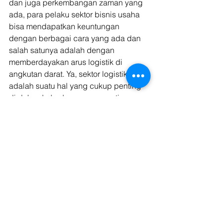
dan juga perkembangan zaman yang 
ada, para pelaku sektor bisnis usaha 
bisa mendapatkan keuntungan 
dengan berbagai cara yang ada dan 
salah satunya adalah dengan 
memberdayakan arus logistik di 
angkutan darat. Ya, sektor logistik 
adalah suatu hal yang cukup penting 
di dalam keberlangsungan setiap 
aktivitas yang ada di tengah-tengah 
masyarakat secara umum. 
Dengan memberdayakan sektor 
logistik arus darat pada unit usaha 
yang ada, maka hal itu bisa 
mendatangkan keuntungan pada 
kegiatan aktivitas unit usaha tersebut. 
Selain itu, para pelaku unit usaha juga 
dapat memperlancar arus logistik 
produk barang sehingga bisa 