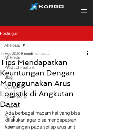
Postingan
All Posts
11 Agu 2020
5 menit membaca
All Posts
Tips Mendapatkan
Product Feature
Keuntungan Dengan
Blog
Menggunakan Arus
COVID-19
Logistik di Angkutan
Commercial
Darat
Finance
Ada berbagai macam hal yang bisa 
Driver
dilakukan agar bisa mendapatkan 
Finance
keuntungan pada setiap arus unit 