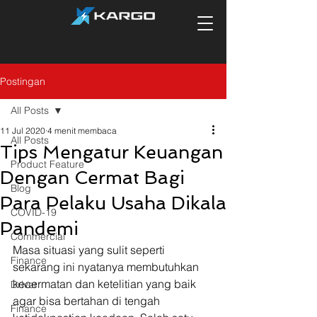
Postingan
All Posts
11 Jul 2020
4 menit membaca
All Posts
Tips Mengatur Keuangan
Product Feature
Dengan Cermat Bagi
Blog
Para Pelaku Usaha Dikala
COVID-19
Pandemi
Commercial
Masa situasi yang sulit seperti 
Finance
sekarang ini nyatanya membutuhkan 
kecermatan dan ketelitian yang baik 
Driver
agar bisa bertahan di tengah 
Finance