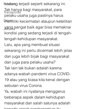
sedang terjadi seperti sekarang ini. 
Finance
Tak hanya bagi masyarakat, para 
Transporter
pelaku usaha juga pastinya harus 
Driver
memiliki kecermatan ataupun ketelitian 
yang sangat baik agar bisa memaknai 
Jakarta
kondisi yang sedang terjadi di tengah-
tengah kehidupan masyarakat. 
Lalu, apa yang membuat situasi 
sekarang ini perlu dicermati lebih jelas 
dan juga lebih bijak bagi masyarakat 
dan juga para pelaku usaha? 
Tak lain tak bukan adalah karena 
adanya wabah pandemi virus COVID-
19 atau yang biasa kita kenal dengan 
sebutan virus Corona. 
Ya, wabah ini nyatanya menggerus 
beberapa aspek dalam kehidupan 
masyarakat dan salah satunya adalah 
kepada aspek perekonomian itu 