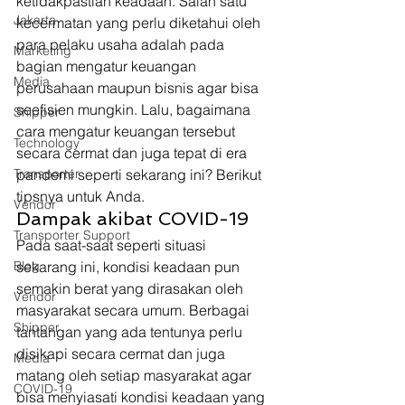
ketidakpastian keadaan. Salah satu 
Jakarta
kecermatan yang perlu diketahui oleh 
para pelaku usaha adalah pada 
Marketing
bagian mengatur keuangan 
Media
perusahaan maupun bisnis agar bisa 
seefisien mungkin. Lalu, bagaimana 
Shipper
cara mengatur keuangan tersebut 
Technology
secara cermat dan juga tepat di era 
Transporter
pandemi seperti sekarang ini? Berikut 
tipsnya untuk Anda. 
Vendor
Dampak akibat COVID-19 
Transporter Support
Pada saat-saat seperti situasi 
Blog
sekarang ini, kondisi keadaan pun 
semakin berat yang dirasakan oleh 
Vendor
masyarakat secara umum. Berbagai 
Shipper
tantangan yang ada tentunya perlu 
disikapi secara cermat dan juga 
Media
matang oleh setiap masyarakat agar 
COVID-19
bisa menyiasati kondisi keadaan yang 