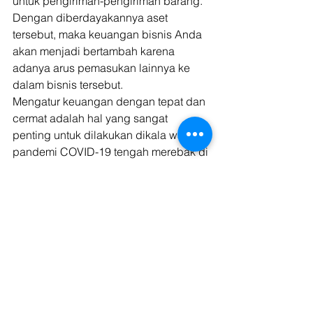
untuk pengiriman-pengiriman barang. 
Dengan diberdayakannya aset 
tersebut, maka keuangan bisnis Anda 
akan menjadi bertambah karena 
adanya arus pemasukan lainnya ke 
dalam bisnis tersebut. 
Mengatur keuangan dengan tepat dan 
cermat adalah hal yang sangat 
penting untuk dilakukan dikala wabah 
pandemi COVID-19 tengah merebak di 
berbagai tempat dan memberikan 
dampak yang cukup besar bagi sektor 
perekonomian. Dengan mengetahui 
bagaimana mengatur keuangan dan 
memberdayakan keuangan ataupun 
aset yang ada pada bisnis Anda 
dengan baik, maka bisnis Anda pun 
bisa cukup bertahan dikala keadaan 
perekonomian yang kurang 