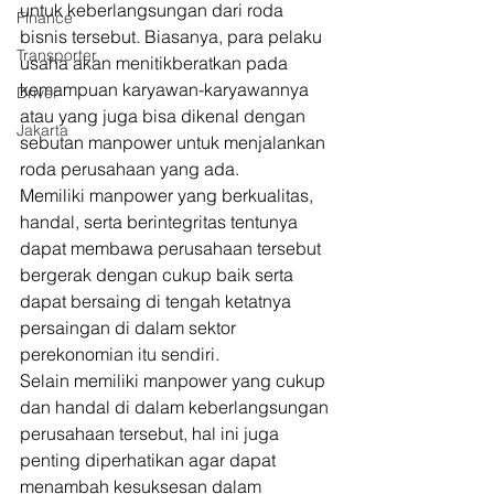
untuk keberlangsungan dari roda 
Finance
bisnis tersebut. Biasanya, para pelaku 
Transporter
usaha akan menitikberatkan pada 
kemampuan karyawan-karyawannya 
Driver
atau yang juga bisa dikenal dengan 
Jakarta
sebutan manpower untuk menjalankan 
roda perusahaan yang ada. 
Memiliki manpower yang berkualitas, 
handal, serta berintegritas tentunya 
dapat membawa perusahaan tersebut 
bergerak dengan cukup baik serta 
dapat bersaing di tengah ketatnya 
persaingan di dalam sektor 
perekonomian itu sendiri. 
Selain memiliki manpower yang cukup 
dan handal di dalam keberlangsungan 
perusahaan tersebut, hal ini juga 
penting diperhatikan agar dapat 
menambah kesuksesan dalam 