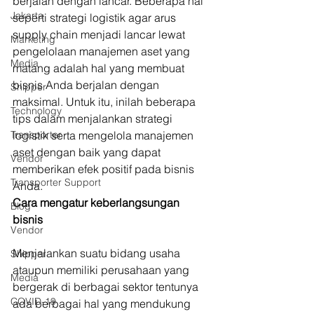
berjalan dengan lancar. Beberapa hal 
Jakarta
seperti strategi logistik agar arus 
supply chain menjadi lancar lewat 
Marketing
pengelolaan manajemen aset yang 
Media
matang adalah hal yang membuat 
bisnis Anda berjalan dengan 
Shipper
maksimal. Untuk itu, inilah beberapa 
Technology
tips dalam menjalankan strategi 
Transporter
logistik serta mengelola manajemen 
aset dengan baik yang dapat 
Vendor
memberikan efek positif pada bisnis 
Transporter Support
Anda.  
Cara mengatur keberlangsungan 
Blog
bisnis
Vendor
Menjalankan suatu bidang usaha 
Shipper
ataupun memiliki perusahaan yang 
Media
bergerak di berbagai sektor tentunya 
COVID-19
ada berbagai hal yang mendukung 