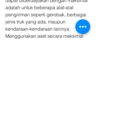
dapat diberdayakan dengan maksimal 
adalah untuk beberapa alat-alat 
pengiriman seperti gerobak, berbagai 
jenis truk yang ada, maupun 
kendaraan-kendaraan lainnya. 
Menggunakan aset secara maksimal 
pastinya dapat menjadi sebuah 
strategi logistik yang baik agar arus 
distribusi barang menjadi lancar dan 
tidak terganggu. Dengan kelancaran 
tersebut, maka penerapan dari strategi 
logistik akan berjalan dengan lancar 
sehingga aktivitas bisnis Anda akan 
berjalan sesuai dengan rencana. 
Aset memainkan peranan penting 
dalam sebuah keberlangsungan 
bisnis agar aktivitas bisnis pada 
perusahaan tersebut dapat berjalan 
dengan baik dan bisa memberikan 