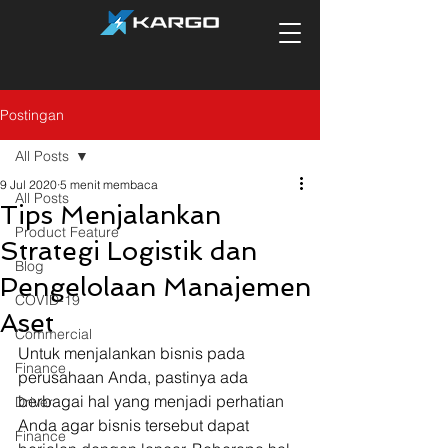
Postingan
All Posts
9 Jul 2020
5 menit membaca
All Posts
Tips Menjalankan
Product Feature
Strategi Logistik dan
Blog
Pengelolaan Manajemen
COVID-19
Aset
Commercial
Untuk menjalankan bisnis pada 
Finance
perusahaan Anda, pastinya ada 
berbagai hal yang menjadi perhatian 
Driver
Anda agar bisnis tersebut dapat 
Finance