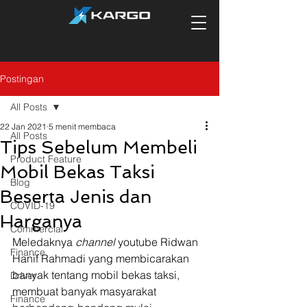
Postingan
All Posts
22 Jan 2021
5 menit membaca
All Posts
Tips Sebelum Membeli
Product Feature
Mobil Bekas Taksi
Blog
Beserta Jenis dan
COVID-19
Harganya
Commercial
Meledaknya 
channel 
youtube Ridwan 
Finance
Hanif Rahmadi yang membicarakan 
banyak tentang mobil bekas taksi, 
Driver
membuat banyak masyarakat 
Finance