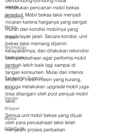
berbondong-bondong mulai 
Jakarta
melakukan pencarian mobil bekas 
tersebut. Mobil bekas taksi menjadi 
Marketing
incaran karena harganya yang sangat 
Media
murah dan kondisi mobilnya yang 
masih layak jalan. Secara kondisi, unit 
Shipper
bekas taksi memang dijamin 
Technology
kelayakannya, dan dilakukan rekondisi 
Transporter
oleh perusahaan agar performa mobil 
tambah lebih baik lagi sampai di 
Vendor
tangan konsumen. Mulai dari interior, 
Transporter Support
eksterior mesin-mesin yang kurang, 
hingga melakukan 
upgrade
 mobil juga 
Blog
bisa ditangani oleh pool penjual mobil 
Vendor
taksi.
Shipper
Semua unit mobil bekas yang dijual 
Media
oleh para perusahaan taksi telah 
COVID-19
menjalani proses perbaikan 