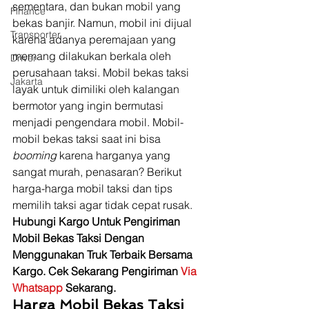
sementara, dan bukan mobil yang 
Finance
bekas banjir. Namun, mobil ini dijual 
Transporter
karena adanya peremajaan yang 
memang dilakukan berkala oleh 
Driver
perusahaan taksi. Mobil bekas taksi 
Jakarta
layak untuk dimiliki oleh kalangan 
bermotor yang ingin bermutasi 
menjadi pengendara mobil. Mobil-
mobil bekas taksi saat ini bisa 
booming 
karena harganya yang 
sangat murah, penasaran? Berikut 
harga-harga mobil taksi dan tips 
memilih taksi agar tidak cepat rusak.  
Hubungi Kargo Untuk Pengiriman 
Mobil Bekas Taksi Dengan 
Menggunakan Truk Terbaik Bersama 
Kargo. Cek Sekarang Pengiriman 
Via 
Whatsapp 
Sekarang.
Harga Mobil Bekas Taksi