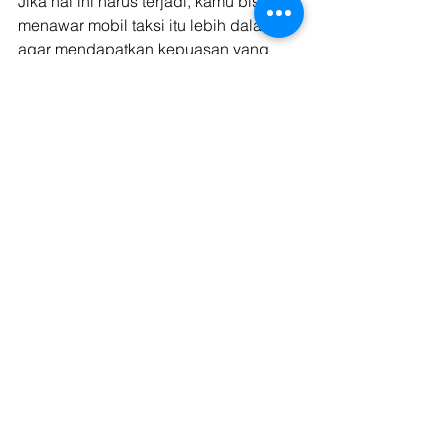
Jika hal ini harus terjadi, kamu bisa 
menawar mobil taksi itu lebih dalam 
agar mendapatkan kepuasan yang 
maksimal. 
Jasa Pengiriman Mobil 
Terbaik Bersama Kargo
Untuk kamu yang memilih pemesanan 
mobil bekas taksi, atau ingin 
melakukan reparasi di bengkel pilihan, 
sekarang saatnya gunakan jasa 
pengirim mobil terbaik bersama Kargo. 
Pilih jenis perjalanan mobil kamu. 
Car Carrier adalah layanan 
pengiriman mobil dengan cara 
menjadi satu dalam truk berukuran 
besar.
Towing adalah pengiriman mobil 
menggunakan truk cdd dan mobil 