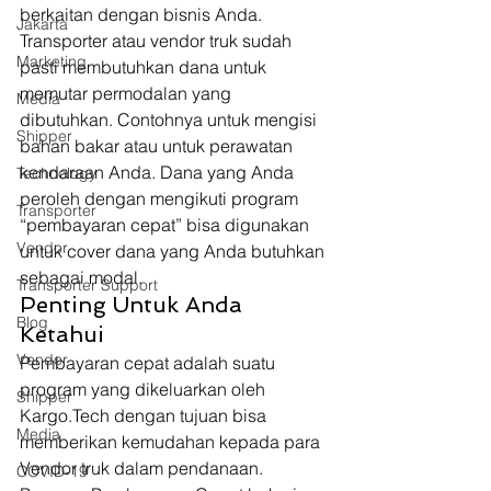
berkaitan dengan bisnis Anda. 
Jakarta
Transporter atau vendor truk sudah 
Marketing
pasti membutuhkan dana untuk 
memutar permodalan yang 
Media
dibutuhkan. Contohnya untuk mengisi 
Shipper
bahan bakar atau untuk perawatan 
kendaraan Anda. Dana yang Anda 
Technology
peroleh dengan mengikuti program 
Transporter
“pembayaran cepat” bisa digunakan 
Vendor
untuk cover dana yang Anda butuhkan 
sebagai modal.
Transporter Support
Penting Untuk Anda 
Blog
Ketahui
Vendor
Pembayaran cepat adalah suatu 
program yang dikeluarkan oleh 
Shipper
Kargo.Tech dengan tujuan bisa 
Media
memberikan kemudahan kepada para 
Vendor truk dalam pendanaan. 
COVID-19