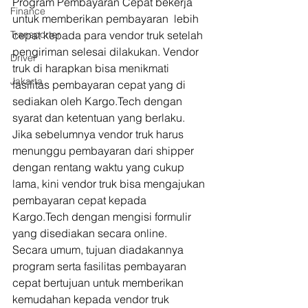
Program Pembayaran Cepat bekerja 
Finance
untuk memberikan pembayaran  lebih 
Transporter
cepat kepada para vendor truk setelah 
pengiriman selesai dilakukan. Vendor 
Driver
truk di harapkan bisa menikmati 
Jakarta
fasilitas pembayaran cepat yang di 
sediakan oleh Kargo.Tech dengan 
syarat dan ketentuan yang berlaku. 
Jika sebelumnya vendor truk harus 
menunggu pembayaran dari shipper 
dengan rentang waktu yang cukup 
lama, kini vendor truk bisa mengajukan 
pembayaran cepat kepada 
Kargo.Tech dengan mengisi formulir 
yang disediakan secara online. 
Secara umum, tujuan diadakannya 
program serta fasilitas pembayaran 
cepat bertujuan untuk memberikan 
kemudahan kepada vendor truk 