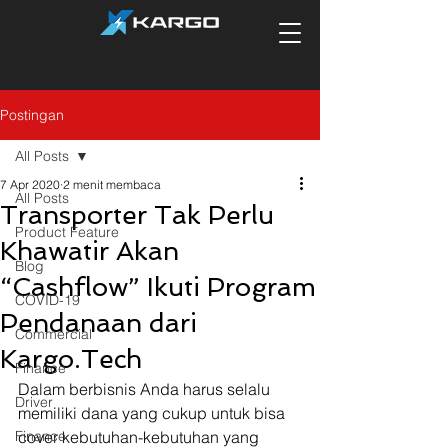
Postingan
All Posts
7 Apr 2020
2 menit membaca
All Posts
Transporter Tak Perlu
Product Feature
Khawatir Akan
Blog
“Cashflow” Ikuti Program
COVID-19
Pendanaan dari
Commercial
Kargo.Tech
Finance
Dalam berbisnis Anda harus selalu 
Driver
memiliki dana yang cukup untuk bisa 
Finance
cover kebutuhan-kebutuhan yang 