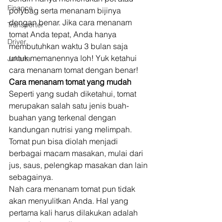
Finance
polybag serta menanam bijinya 
dengan benar. Jika cara menanam 
Transporter
tomat Anda tepat, Anda hanya 
Driver
membutuhkan waktu 3 bulan saja 
untuk memanennya loh! Yuk ketahui 
Jakarta
cara menanam tomat dengan benar! 
Cara menanam tomat yang mudah
Seperti yang sudah diketahui, tomat 
merupakan salah satu jenis buah-
buahan yang terkenal dengan 
kandungan nutrisi yang melimpah. 
Tomat pun bisa diolah menjadi 
berbagai macam masakan, mulai dari 
jus, saus, pelengkap masakan dan lain 
sebagainya. 
Nah cara menanam tomat pun tidak 
akan menyulitkan Anda. Hal yang 
pertama kali harus dilakukan adalah 