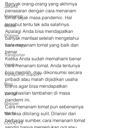
Banyak orang-orang yang akhirnya 
Jakarta
penasaran dengan cara menanam 
Marketing
tomat sejak masa pandemic. Hal 
tersebut tentu tak ada salahnya. 
Media
Apalagi Anda bisa mendapatkan 
Shipper
banyak manfaat setelah mengetahui 
cara menanam tomat yang baik dan 
Technology
benar. 
Transporter
Ketika Anda sudah memahami benar 
Vendor
cara menanam tomat. Anda tentunya 
bisa memilih, mau dikonsumsi secara 
Transporter Support
pribadi atau malah dijadikan usaha 
Blog
bisnis agar bisa mendapatkan 
penghasilan tambahan di masa 
Vendor
pandemi ini. 
Shipper
Cara menanam tomat pun sebenarnya 
Media
tak bisa dibilang sulit. Dilansir dari 
berbagai sumber, cara menanam tomat 
COVID-19
sendiri hanya memerlukan pot atau 