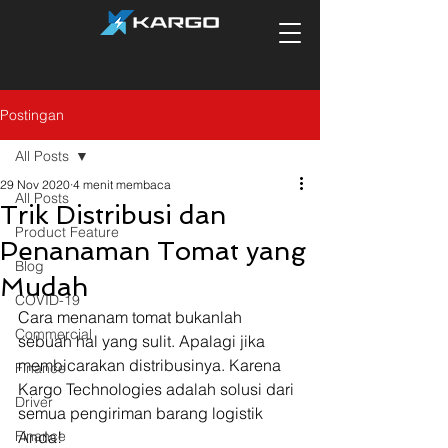
Postingan
All Posts
29 Nov 2020
4 menit membaca
All Posts
Trik Distribusi dan
Product Feature
Penanaman Tomat yang
Blog
Mudah
COVID-19
Cara menanam tomat bukanlah 
Commercial
sebuah hal yang sulit. Apalagi jika 
membicarakan distribusinya. Karena 
Finance
Kargo Technologies adalah solusi dari 
Driver
semua pengiriman barang logistik 
Finance
Anda! 