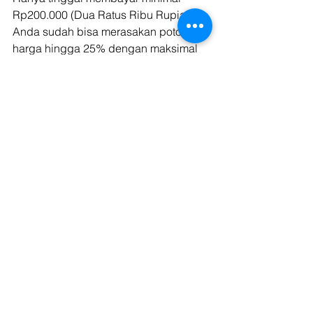
Rp200.000 (Dua Ratus Ribu Rupiah), 
Anda sudah bisa merasakan potongan 
harga hingga 25% dengan maksimal 
nominal Rp150.000 (Seratus Ribu 
Rupiah), hemat banget bukan! 
Kegiatan distribusi nggak perlu lagi 
keluar uang banyak dan pusing mikirin 
ongkir alias ongkos kirim. Karena 
Anda bisa mendapatkan diskon 
tersebut di setiap transaksi, setiap 
saat! Jadi, nggak perlu khawatir 
kehabisan kuota hemat! 
Terlebih, jangan ambil risiko dengan 
menyewa truk untuk distribusi dengan 
cara yang konvensional di tengah 
pandemi. Semakin sering Anda keluar 
rumah, semakin tinggi kesempatan 
Anda terpapar virus Corona. 