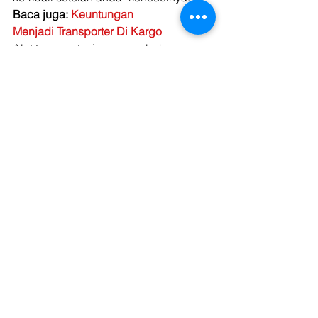
Baca juga: 
Keuntungan
Menjadi Transporter Di Kargo
Alat transportasi memang bukan 
barang yang bisa di
biarkan tanpa perawatan, Anda tidak 
bisa membiarkannya tidak terpakai 
terlalu
lama. Untuk itu beberapa tips tersebut 
bisa Anda gunakan untuk menghindari
kerusakan pada kendaraan Anda. 
Kendaraan pribadi bisa Anda 
manfaatkan untuk
bepergian keluar rumah dengan 
keluarga. Tapi bagaimana jika 
kendaraan yang Anda
miliki merupakan jenis kendaraan 
besar seperti truk? Jangan buat 
kendaraan Anda