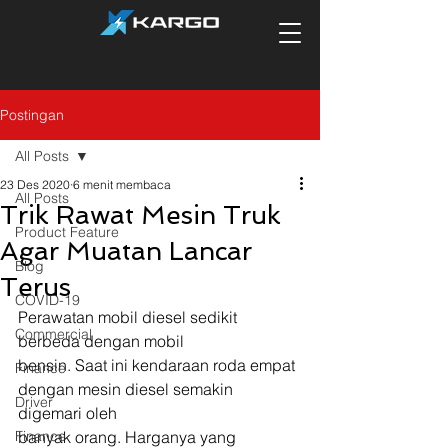
Postingan
All Posts
23 Des 2020
6 menit membaca
All Posts
Trik Rawat Mesin Truk
Product Feature
Agar Muatan Lancar
Blog
Terus
COVID-19
Perawatan mobil diesel sedikit 
Commercial
berbeda dengan mobil
bensin. Saat ini kendaraan roda empat 
Finance
dengan mesin diesel semakin 
Driver
digemari oleh
Finance
banyak orang. Harganya yang 