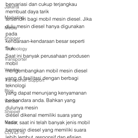
bervariasi dan cukup terjangkau 
Jakarta
membuat daya tarik
Marketing
tersendiri bagi mobil mesin diesel. Jika 
dulu mesin diesel hanya digunakan 
Media
pada
Shipper
kendaraan-kendaraan besar seperti 
Truk.  
Technology
Saat ini banyak perusahaan produsen 
Transporter
mobil
Vendor
mengembangkan mobil mesin diesel 
yang di fasilitasi dengan berbagi 
Transporter Support
teknologi
Blog
yang dapat menunjang kenyamanan 
berkendara anda. Bahkan yang 
Vendor
dulunya mesin
Shipper
diesel dikenal memiliki suara yang 
Media
kasar, saat ini telah banyak jenis mobil
bermesin diesel yang memiliki suara 
COVID-19
lebih lembut, responsif dan efisien 