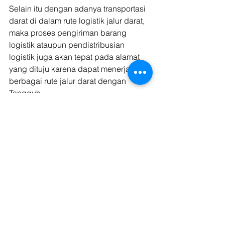
Selain itu dengan adanya transportasi 
darat di dalam rute logistik jalur darat, 
maka proses pengiriman barang 
logistik ataupun pendistribusian 
logistik juga akan tepat pada alamat 
yang dituju karena dapat menerjang 
berbagai rute jalur darat dengan 
Tangguh. 
Baca juga: 
Pelayaran dan Pelabuhan 
Bisa Bangkitkan Sektor Logistik di Era 
Pandemi
Dengan adanya kedua transportasi 
darat yang saling membutuhkan di 
dalam proses logistik di dalam rute 
jalur darat, maka proses pemerataan 
barang di era New Normal ini akan 
berjalan dengan baik dan juga bisa 
dapat menopang dari segi sektor 