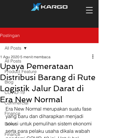
Postingan
All Posts
1 Agu 2020
5 menit membaca
All Posts
Upaya Pemerataan
Product Feature
Distribusi Barang di Rute
Blog
Logistik Jalur Darat di
COVID-19
Era New Normal
Commercial
Era New Normal merupakan suatu fase 
Finance
yang baru dan diharapkan menjadi 
solusi untuk pemulihan sistem ekonomi 
Driver
serta para pelaku usaha dikala wabah 
Finance