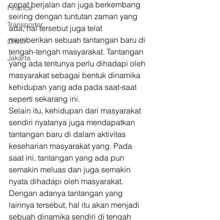
cepat berjalan dan juga berkembang 
Finance
seiring dengan tuntutan zaman yang 
Transporter
ada, hal tersebut juga telat 
memberikan sebuah tantangan baru di 
Driver
tengah-tengah masyarakat. Tantangan 
Jakarta
yang ada tentunya perlu dihadapi oleh 
masyarakat sebagai bentuk dinamika 
kehidupan yang ada pada saat-saat 
seperti sekarang ini. 
Selain itu, kehidupan dari masyarakat 
sendiri nyatanya juga mendapatkan 
tantangan baru di dalam aktivitas 
keseharian masyarakat yang. Pada 
saat ini, tantangan yang ada pun 
semakin meluas dan juga semakin 
nyata dihadapi oleh masyarakat. 
Dengan adanya tantangan yang 
lainnya tersebut, hal itu akan menjadi 
sebuah dinamika sendiri di tengah 