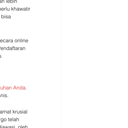
n lebih 
erlu khawatir 
 bisa 
ecara online 
Pendaftaran 
s 
tuhan Anda
. 
nis. 
mat krusial 
go telah 
iawasi  oleh 