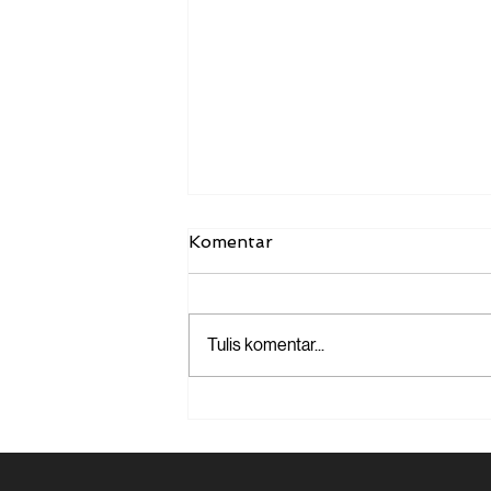
Komentar
Tulis komentar...
Mau Coba Truk Listrik?
Cek Biaya Sewa Truk
Listrik Disini