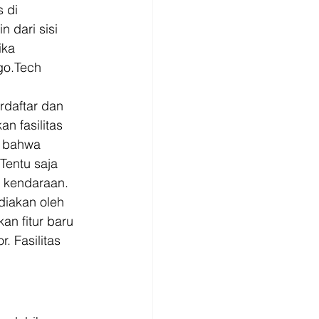
 di 
dari sisi 
ika 
o.Tech 
rdaftar dan 
n fasilitas 
 bahwa 
entu saja 
 kendaraan. 
diakan oleh 
n fitur baru 
 Fasilitas 