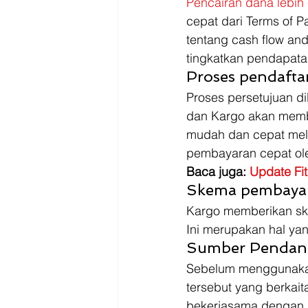
Pencairan dana lebih
cepat dari Terms of P
tentang cash flow an
tingkatkan pendapatan
Proses pendafta
Proses persetujuan d
dan Kargo akan memb
mudah dan cepat melalu
pembayaran cepat ole
Baca juga: 
Update Fi
Skema pembayara
Kargo memberikan s
Ini merupakan hal ya
Sumber Pendan
Sebelum menggunakan 
tersebut yang berkait
bekerjasama dengan l