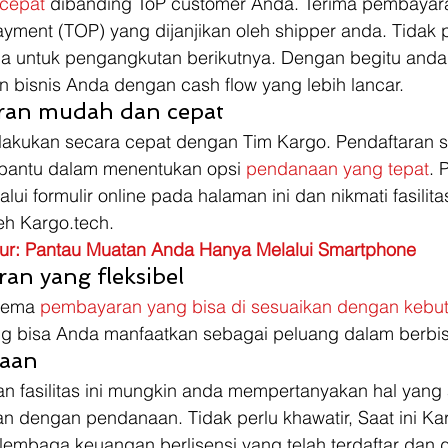
 cepat
 dibanding ToP customer Anda. Terima pembayara
ayment (TOP) yang dijanjikan oleh shipper anda. Tidak p
da untuk pengangkutan berikutnya. Dengan begitu anda
 bisnis Anda dengan cash flow yang lebih lancar. 
ran mudah dan cepat
ilakukan secara cepat dengan Tim Kargo. Pendaftaran s
antu dalam menentukan opsi 
pendanaan yang tepat
. 
i formulir online pada halaman ini dan nikmati fasilita
h Kargo.tech.   
tur: Pantau Muatan Anda Hanya Melalui Smartphone
n yang fleksibel
kema 
pembayaran yang bisa di sesuaikan dengan kebu
ng bisa Anda manfaatkan sebagai peluang dalam berbis
aan
fasilitas ini mungkin anda mempertanyakan hal yang a
an dengan pendanaan. Tidak perlu khawatir, Saat ini Kar
embaga keuangan berlisensi yang telah terdaftar dan d