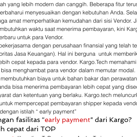
h yang lebih modern dan canggih. Beberapa fitur terus
rbaharui menyesuaikan dengan kebutuhan Anda. Selain 
juga amat memperhatikan kemudahan dari sisi Vendor. J
butuhkan waktu saat menerima pembayaran, kini Karg
terbaru untuk para Vendor.  
 bekerjasama dengan perusahaan finansial yang telah te
oritas Jasa Keuangan). Hal ini berguna  untuk memberika
ebih cepat kepada para vendor. Kargo.Tech memahami
bisa menghambat para vendor dalam memutar modal. T
 membutuhkan biaya untuk bahan bakar dan perawatan
 anda bisa menerima pembayaran lebih cepat yang dise
rat dan ketentuan yang berlaku. Kargo.tech meluncurka
ntuk mempercepat pembayaran shipper kepada vendor.
 dengan istilah “ early payment”
gan fasilitas “
early payment
” dari Kargo?
h cepat dari TOP