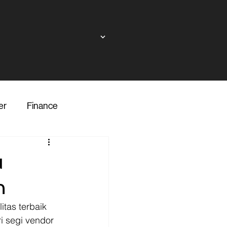
er
Finance
ndor
u
h
inance
Transporter
tas terbaik 
 segi vendor 