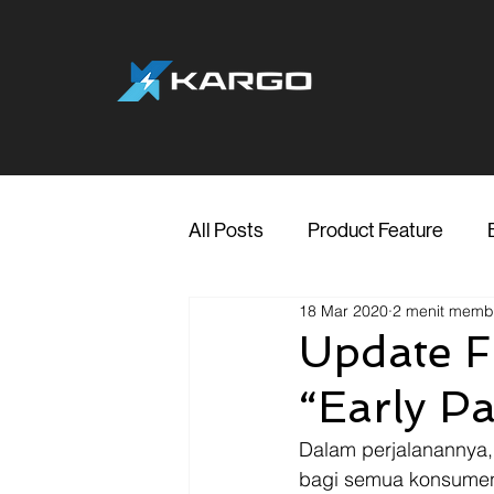
All Posts
Product Feature
18 Mar 2020
2 menit mem
Jakarta
Marketing
Me
Update Fi
“Early P
Transporter Support
Blog
Dalam perjalanannya, 
bagi semua konsumen.