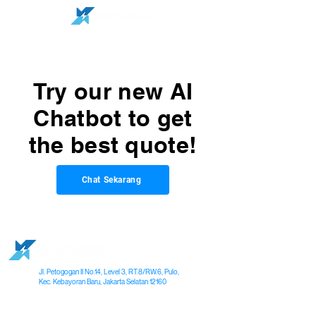
Try our new AI
Chatbot to get
the best quote!
Chat Sekarang
Jl. Petogogan II No.14, Level 3, RT.8/RW.6, Pulo,
Kec. Kebayoran Baru, Jakarta Selatan 12160
Tentang