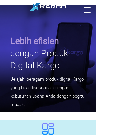
Lebih efisien
dengan Produk
Digital Kargo.
Jelajahi beragam produk digital Kargo
yang bisa disesuaikan dengan
kebutuhan usaha Anda dengan begitu
mudah.