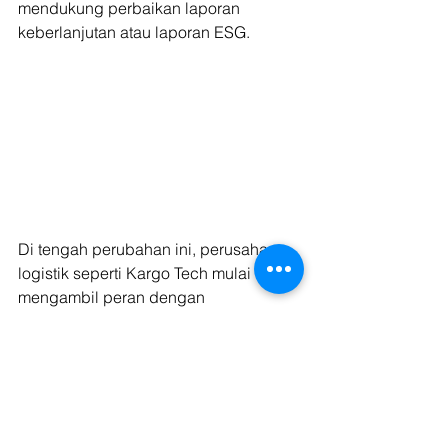
mendukung perbaikan laporan 
keberlanjutan atau laporan ESG.
Di tengah perubahan ini, perusahaan 
logistik seperti Kargo Tech mulai 
mengambil peran dengan 
menerapkan pendekatan 
berkelanjutan, mulai dari penggunaan 
Electric Vehicle
 (EV) seperti 
sewa 
mobil blindvan listrik dan sewa pickup 
listrik serta sewa truk listrik
, 
pengelolaan rute yang lebih efisien 