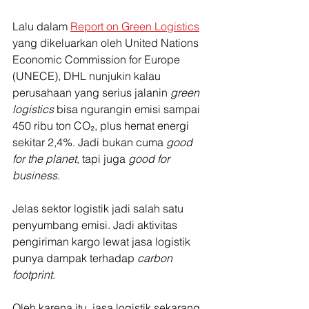
Lalu dalam 
Report on Green Logistics
yang dikeluarkan oleh United Nations 
Economic Commission for Europe 
(UNECE), DHL nunjukin kalau 
perusahaan yang serius jalanin 
green 
logistics
 bisa ngurangin emisi sampai 
450 ribu ton CO₂, plus hemat energi 
sekitar 2,4%. Jadi bukan cuma 
good 
for the planet
, tapi juga 
good for 
business
.
Jelas sektor logistik jadi salah satu 
penyumbang emisi. Jadi aktivitas 
pengiriman kargo lewat jasa logistik 
punya dampak terhadap 
carbon 
footprint
.
Oleh karena itu, jasa logistik sekarang 