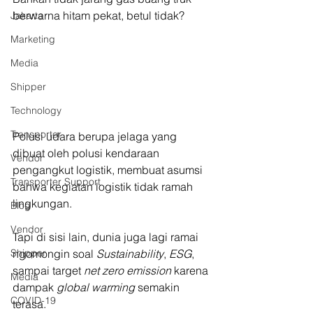
berwarna hitam pekat, betul tidak?
Jakarta
Marketing
Media
Shipper
Technology
Transporter
Polusi udara berupa jelaga yang 
dibuat oleh polusi kendaraan 
Vendor
pengangkut logistik, membuat asumsi 
Transporter Support
bahwa kegiatan logistik tidak ramah 
lingkungan.
Blog
Vendor
Tapi di sisi lain, dunia juga lagi ramai 
ngomongin soal 
Sustainability
, 
ESG
, 
Shipper
sampai target 
net zero emission
 karena 
Media
dampak 
global warming
 semakin 
COVID-19
terasa.