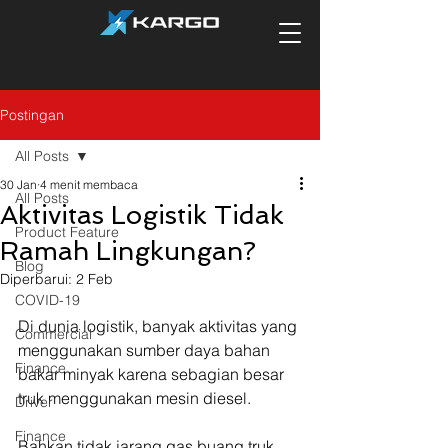
Postingan
All Posts
30 Jan
4 menit membaca
All Posts
Aktivitas Logistik Tidak
Product Feature
Ramah Lingkungan?
Blog
Diperbarui:
2 Feb
COVID-19
Di dunia logistik, banyak aktivitas yang 
Commercial
menggunakan sumber daya bahan 
Finance
bakar minyak karena sebagian besar 
truk menggunakan mesin diesel.
Driver
Finance
Bahkan tidak jarang gas buang truk 