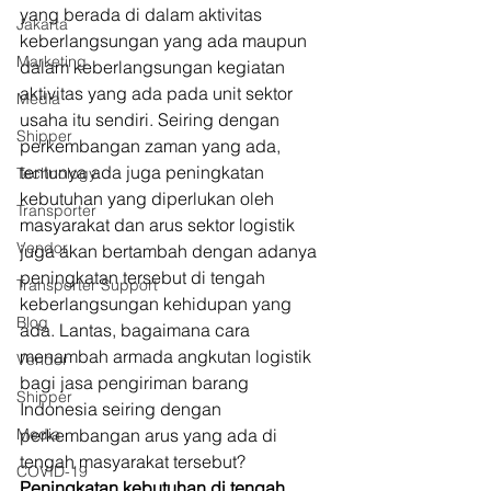
yang berada di dalam aktivitas 
Jakarta
keberlangsungan yang ada maupun 
Marketing
dalam keberlangsungan kegiatan 
aktivitas yang ada pada unit sektor 
Media
usaha itu sendiri. Seiring dengan 
Shipper
perkembangan zaman yang ada, 
tentunya ada juga peningkatan 
Technology
kebutuhan yang diperlukan oleh 
Transporter
masyarakat dan arus sektor logistik 
Vendor
juga akan bertambah dengan adanya 
peningkatan tersebut di tengah 
Transporter Support
keberlangsungan kehidupan yang 
Blog
ada. Lantas, bagaimana cara 
menambah armada angkutan logistik 
Vendor
bagi jasa pengiriman barang 
Shipper
Indonesia seiring dengan 
Media
perkembangan arus yang ada di 
tengah masyarakat tersebut? 
COVID-19
Peningkatan kebutuhan di tengah 