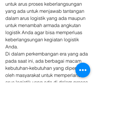
untuk arus proses keberlangsungan 
yang ada untuk menjawab tantangan 
dalam arus logistik yang ada maupun 
untuk menambah armada angkutan 
logistik Anda agar bisa memperluas 
keberlangsungan kegiatan logistik 
Anda. 
Di dalam perkembangan era yang ada 
pada saat ini, ada berbagai macam 
kebutuhan-kebutuhan yang diperlukan 
oleh masyarakat untuk memperlancar 
arus logistik yang ada di dalam proses 
aktivitas keberlangsungan yang ada di 
dalam kehidupan masyarakat tersebut. 
Dalam hal ini, sebuah sektor logistik 
bisa mendapatkan keuntungan namun 
juga memiliki sebuah tantangan yang 
perlu dihadapi agar arus logistik yang 
ada bisa berjalan dengan lancar. 