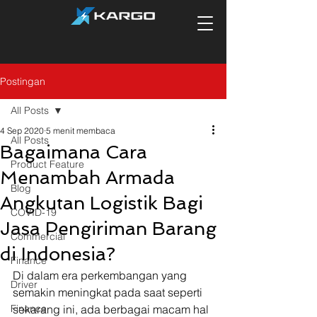
Postingan
All Posts
4 Sep 2020
5 menit membaca
All Posts
Bagaimana Cara
Product Feature
Menambah Armada
Blog
Angkutan Logistik Bagi
COVID-19
Jasa Pengiriman Barang
Commercial
di Indonesia?
Finance
Di dalam era perkembangan yang 
Driver
semakin meningkat pada saat seperti 
Finance
sekarang ini, ada berbagai macam hal 