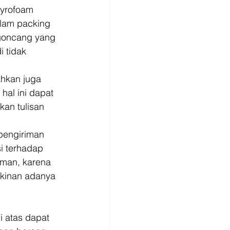
tyrofoam 
lam packing 
rgoncang yang 
 tidak 
hkan juga 
 
hal ini dapat 
an tulisan 
pengiriman 
i terhadap 
iman, karena 
kinan adanya 
i atas dapat 