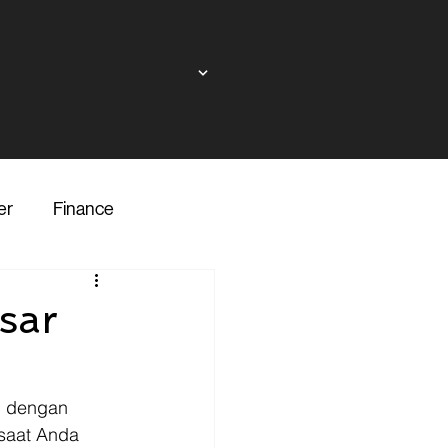
er
Finance
ndor
sar
inance
Transporter
g dengan 
saat Anda 