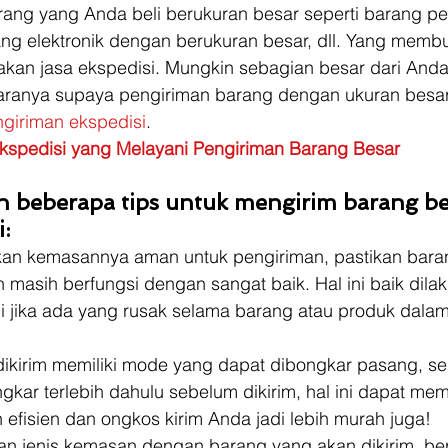
arang yang Anda beli berukuran besar seperti barang p
ang elektronik dengan berukuran besar, dll. Yang memb
an jasa ekspedisi. Mungkin sebagian besar dari Anda
aranya supaya pengiriman barang dengan ukuran besar 
ngiriman ekspedisi
. 
kspedisi yang Melayani Pengiriman Barang Besar
ah beberapa tips untuk mengirim barang be
:
kan kemasannya aman untuk pengiriman, pastikan bara
an masih berfungsi dengan sangat baik. Hal ini baik dila
 jika ada yang rusak selama barang atau produk dalam
 dikirim memiliki mode yang dapat dibongkar pasang, se
gkar terlebih dahulu sebelum dikirim, hal ini dapat me
efisien dan ongkos kirim Anda jadi lebih murah juga! 
an jenis kemasan dengan barang yang akan dikirim, ber