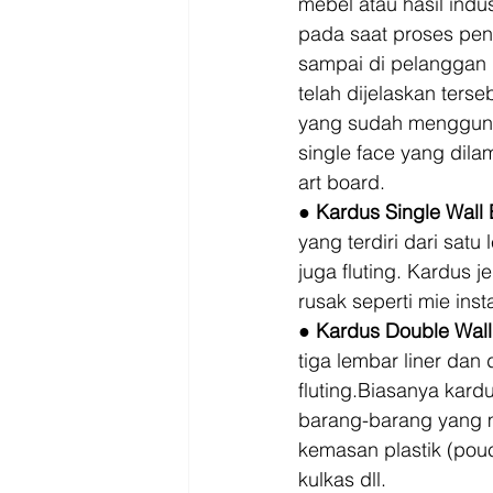
mebel atau hasil indu
pada saat proses peng
sampai di pelanggan 
telah dijelaskan ters
yang sudah menggunak
single face yang dila
art board. 
● 
Kardus Single Wall
yang terdiri dari sat
juga fluting. Kardus 
rusak seperti mie insta
● 
Kardus Double Wall
tiga lembar liner dan
fluting.Biasanya kard
barang-barang yang 
kemasan plastik (pouc
kulkas dll. 