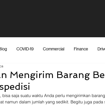
Blog
COVID-19
Commercial
Finance
Driv
ca
dia
Shipper
Technology
Transporter
Ve
n Mengirim Barang Be
spedisi
Vendor
Shipper
Media
COVID-19
F
g, bisa saja suatu waktu Anda perlu mengirimkan baran
rat namun dalam jumlah yang sedikit. Begitu juga pada 