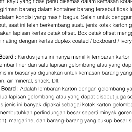
stri kayu yang tidak perlu dikemas dalam kemasan kotak
iriman barang dalam kontainer barang tersebut tidak l
dalam kondisi yang masih bagus. Selain untuk penggu
ebut, saat ini telah berkembang suatu jenis kotak karton
an lapisan kertas cetak offset. Box cetak offset men
minating dengan kertas duplex coated / boxboard / ivory
 Board
 : Kardus jenis ini hanya memiliki lembaran karto
u lembar liner dan satu lapisan gelombang atau yang dap
jenis ini biasanya digunakan untuk kemasan barang yan
n, air mineral, snack, Dll. 
 Board : 
Adalah
lembaran karton dengan gelombang yang
 dua lapisan gelombang atau yang dapat disebut juga s
us jenis ini banyak dipakai sebagai kotak karton gelomb
membutuhkan perlindungan besar seperti minyak goren
h), margarine, dan barang-barang yang cukup besar sepe