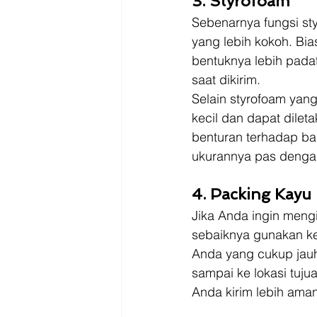
3. Styrofoam
Sebenarnya fungsi st
yang lebih kokoh. Bi
bentuknya lebih padat
saat dikirim. 
Selain styrofoam yan
kecil dan dapat dilet
benturan terhadap ba
ukurannya pas dengan
4. Packing Kayu
Jika Anda ingin meng
sebaiknya gunakan kem
Anda yang cukup jauh
sampai ke lokasi tuj
Anda kirim lebih aman