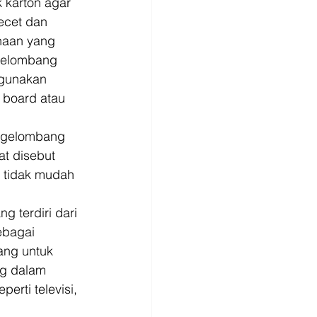
 karton agar 
ecet dan 
naan yang 
 gelombang 
ggunakan 
 board atau 
n gelombang 
at disebut 
g tidak mudah 
 terdiri dari 
ebagai 
ang untuk 
g dalam 
rti televisi, 