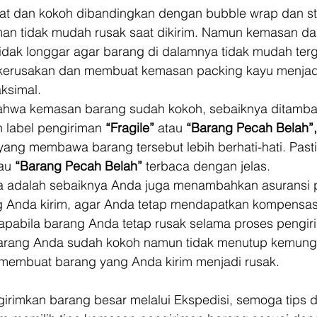
uat dan kokoh dibandingkan dengan bubble wrap dan s
man tidak mudah rusak saat dikirim. Namun kemasan da
tidak longgar agar barang di dalamnya tidak mudah te
erusakan dan membuat kemasan packing kayu menjadi
ksimal. 
bahwa kemasan barang sudah kokoh, sebaiknya ditamba
label pengiriman 
“Fragile”
 atau 
“Barang Pecah Belah”,
ang membawa barang tersebut lebih berhati-hati. Pastik
au 
“Barang Pecah Belah”
 terbaca dengan jelas. 
a adalah sebaiknya Anda juga menambahkan asuransi 
 Anda kirim, agar Anda tetap mendapatkan kompensas
apabila barang Anda tetap rusak selama proses pengir
rang Anda sudah kokoh namun tidak menutup kemung
 membuat barang yang Anda kirim menjadi rusak. 
irimkan barang besar melalui Ekspedisi, semoga tips d