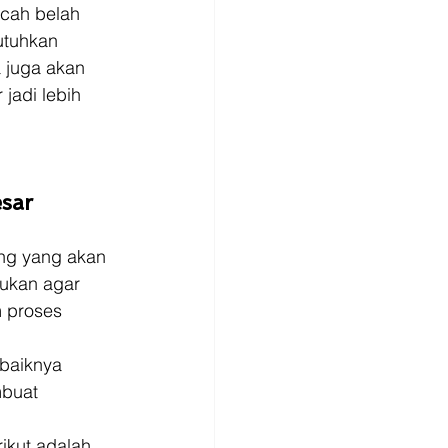
ecah belah 
utuhkan 
 juga akan 
jadi lebih 
sar 
ng yang akan 
kukan agar 
 proses 
baiknya 
mbuat 
ikut adalah 