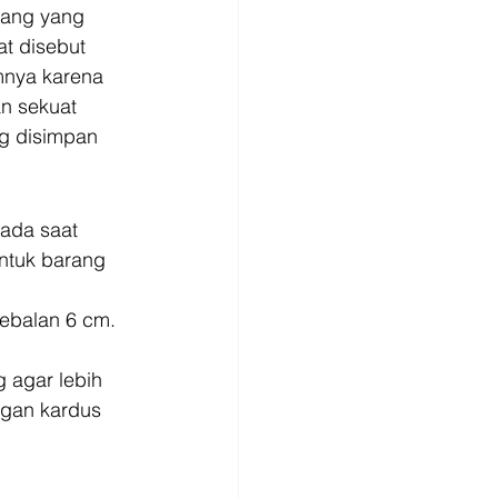
bang yang 
t disebut 
mnya karena 
n sekuat 
ng disimpan 
ada saat 
ntuk barang 
balan 6 cm.  
 agar lebih 
gan kardus 