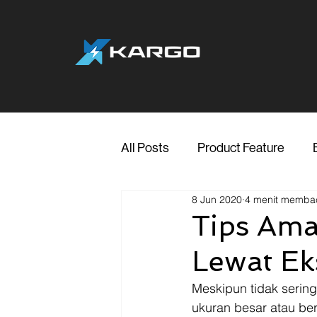
All Posts
Product Feature
8 Jun 2020
4 menit memba
Jakarta
Marketing
Me
Tips Ama
Lewat Ek
Transporter Support
Blog
Meskipun tidak serin
ukuran besar atau be