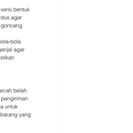
versi bentuk 
rdus agar 
g-goncang 
ola-bola 
anjal agar 
stikan 
ecah belah 
 pengiriman 
a untuk 
 barang yang 