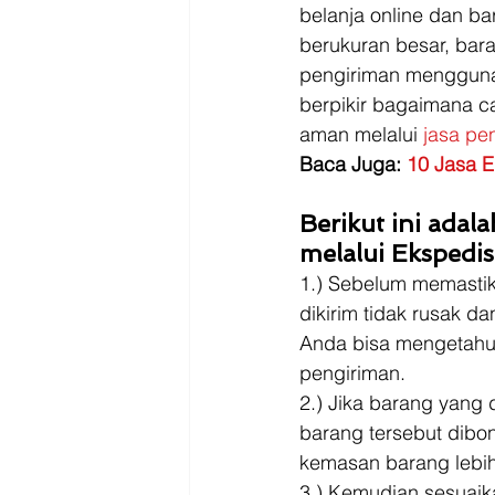
Driver
Jakarta
belanja online dan b
berukuran besar, bar
pengiriman menggunak
berpikir bagaimana c
aman melalui 
jasa pe
Baca Juga: 
10 Jasa E
Berikut ini adal
melalui Ekspedisi
1.) Sebelum memasti
dikirim tidak rusak d
Anda bisa mengetahui
pengiriman. 
2.) Jika barang yang
barang tersebut dibon
kemasan barang lebih 
3.) Kemudian sesuaik