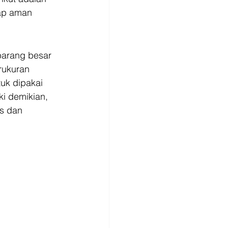
ap aman 
barang besar 
rukuran 
uk dipakai 
i demikian, 
us dan 