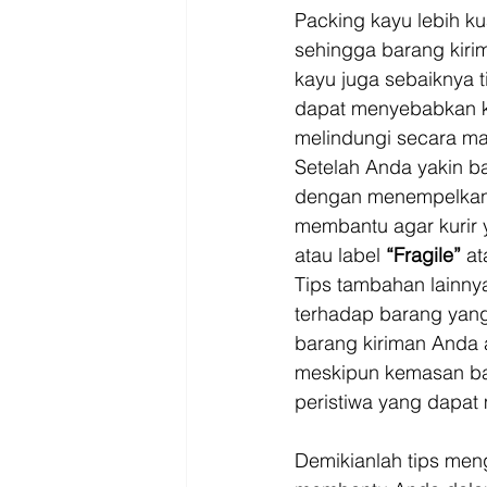
Packing kayu lebih k
sehingga barang kiri
kayu juga sebaiknya 
dapat menyebabkan k
melindungi secara ma
Setelah Anda yakin 
dengan menempelkan 
membantu agar kurir y
atau label 
“Fragile” 
at
Tips tambahan lainny
terhadap barang yang
barang kiriman Anda 
meskipun kemasan ba
peristiwa yang dapat
Demikianlah tips meng